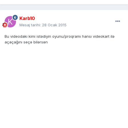
Karb10
Mesaj tarihi:
28 Ocak 2015
Bu videodakı kimi istədiyin oyunu/proqramı hansı videokart ilə
açaçağını seçə bilərsən