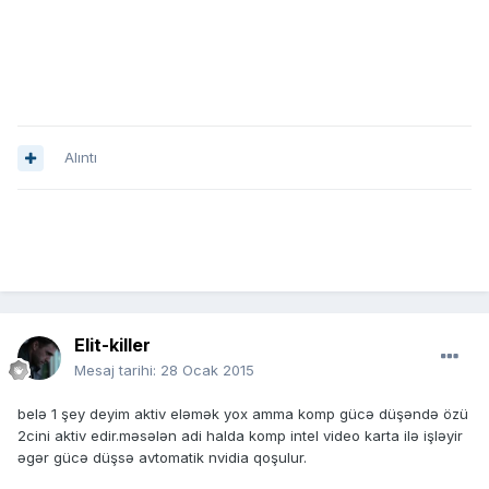
Alıntı
Elit-killer
Mesaj tarihi:
28 Ocak 2015
belə 1 şey deyim aktiv eləmək yox amma komp gücə düşəndə özü
2cini aktiv edir.məsələn adi halda komp intel video karta ilə işləyir
əgər gücə düşsə avtomatik nvidia qoşulur.