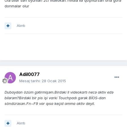
Ola bilər sən oyunları 2ci videokart nvidia ilə qoşmursan ona görə
donmalar olur
Alıntı
Adil0077
Mesaj tarihi:
28 Ocak 2015
Dubaydan özüm gətirmişəm.Birdəki ll videokartı necə aktiv edə
bilərəm?Birdəki bir pis işi varki Touchpadı gərək BİOS-dan
söndürəsən.Fn~F9 var qısa keçid amma aktiv deyil.
Alıntı