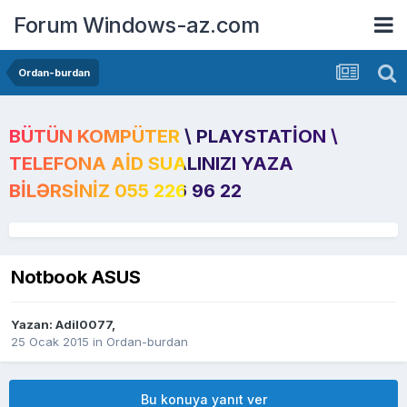
Forum Windows-az.com
Ordan-burdan
BÜTÜN KOMPÜTER \ PLAYSTATION \
TELEFONA AID SUALINIZI YAZA
BILƏRSINIZ 055 226 96 22
Notbook ASUS
Yazan:
Adil0077
,
25 Ocak 2015
in
Ordan-burdan
Bu konuya yanıt ver