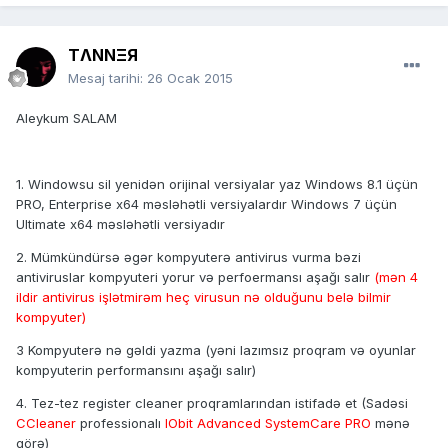
TΛNNΞЯ
Mesaj tarihi:
26 Ocak 2015
Aleykum SALAM
1. Windowsu sil yenidən orijinal versiyalar yaz Windows 8.1 üçün
PRO, Enterprise x64 məsləhətli versiyalardır Windows 7 üçün
Ultimate x64 məsləhətli versiyadır
2. Mümkündürsə əgər kompyuterə antivirus vurma bəzi
antiviruslar kompyuteri yorur və perfoermansı aşağı salır
(mən 4
ildir antivirus işlətmirəm heç virusun nə olduğunu belə bilmir
kompyuter)
3 Kompyuterə nə gəldi yazma (yəni lazımsız proqram və oyunlar
kompyuterin performansını aşağı salır)
4. Tez-tez register cleaner proqramlarından istifadə et (Sadəsi
CCleaner
professionalı
IObit Advanced SystemCare PRO
mənə
görə)