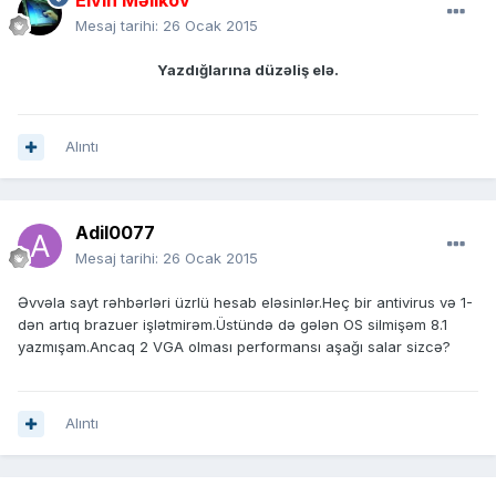
Elvin Məlikov
Mesaj tarihi:
26 Ocak 2015
Yazdığlarına düzəliş elə.
Alıntı
Adil0077
Mesaj tarihi:
26 Ocak 2015
Əvvəla sayt rəhbərləri üzrlü hesab eləsinlər.Heç bir antivirus və 1-
dən artıq brazuer işlətmirəm.Üstündə də gələn OS silmişəm 8.1
yazmışam.Ancaq 2 VGA olması performansı aşağı salar sizcə?
Alıntı