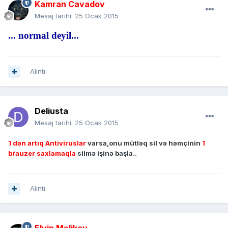
Kamran Cavadov
Mesaj tarihi:
25 Ocak 2015
... normal deyil...
Alıntı
Deliusta
Mesaj tarihi:
25 Ocak 2015
1 dən artıq Antiviruslar
varsa,onu mütləq sil və həmçinin
1
brauzer saxlamaqla
silmə işinə başla..
Alıntı