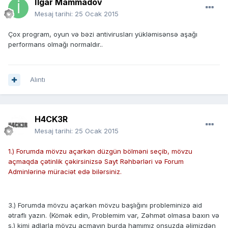
İlgar Mammadov
Mesaj tarihi:
25 Ocak 2015
Çox program, oyun və bəzi antivirusları yükləmisənsə aşağı
performans olmağı normaldır..
Alıntı
H4CK3R
Mesaj tarihi:
25 Ocak 2015
1.) Forumda mövzu açarkən düzgün bölməni seçib, mövzu
açmaqda çətinlik çəkirsinizsə Sayt Rəhbərləri və Forum
Adminlərinə müraciət edə bilərsiniz.
3.) Forumda mövzu açarkən mövzu başlığını probleminizə aid
ətraflı yazın. (Kömək edin, Problemim var, Zəhmət olmasa baxın və
s.) kimi adlarla mövzu açmayın burda hamımız onsuzda əlimizdən