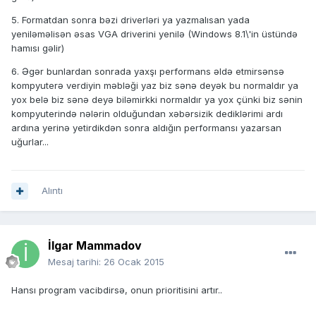
5. Formatdan sonra bəzi driverləri ya yazmalısan yada
yeniləməlisən əsas VGA driverini yenilə (Windows 8.1\'in üstündə
hamısı gəlir)
6. Əgər bunlardan sonrada yaxşı performans əldə etmirsənsə
kompyuterə verdiyin məbləği yaz biz sənə deyək bu normaldır ya
yox belə biz sənə deyə biləmirkki normaldır ya yox çünki biz sənin
kompyuterində nələrin olduğundan xəbərsizik dediklərimi ardı
ardına yerinə yetirdikdən sonra aldığın performansı yazarsan
uğurlar...
Alıntı
İlgar Mammadov
Mesaj tarihi:
26 Ocak 2015
Hansı program vacibdirsə, onun prioritisini artır..