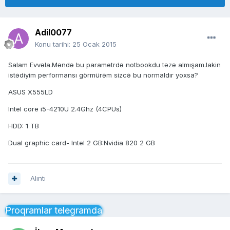
Adil0077
Konu tarihi:
25 Ocak 2015
Salam Evvəla.Məndə bu parametrdə notbookdu təzə almışam.lakin
istədiyim performansı görmürəm sizcə bu normaldır yoxsa?
ASUS X555LD
Intel core i5-4210U 2.4Ghz (4CPUs)
HDD: 1 TB
Dual graphic card- Intel 2 GB:Nvidia 820 2 GB
Alıntı
Proqramlar telegramda