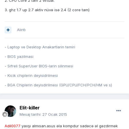
2. CPU Core 2 tam 2 virtual.
3. ghz 1.7 up 2.7 aktiv nüvə isə 2.4 (2 core tam)
Alıntı
- Laptop ve Desktop Anakartlarin temiri
- BIOS yazilmasi
- Sifreli SuperUser BIOS-larin silinmesi
- Kicik chiplerin deyisidrilmesi
- BGA Chiplerin deyisdirilmesi (GPU/CPU/FCH/PCH/HM ve s)
Elit-killer
Mesaj tarihi:
27 Ocak 2015
Adil0077
yaxşı almısan.asus əla kompdur sadəcə əl gəzdirmək