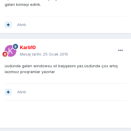
gələn köməyi edirik.
Alıntı
Karb10
Mesaj tarihi:
25 Ocak 2015
üsdündə gələn windowsu sil başqasını yaz.üsdündə çox artıq
lazımsız proqramlar yazırlar
Alıntı