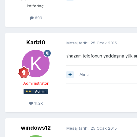
İstifadəçi
699
Karb10
Mesaj tarihi:
25 Ocak 2015
shazam telefonun yaddaşına yüklən
Alıntı
Administrator
11.2k
windows12
Mesaj tarihi:
25 Ocak 2015