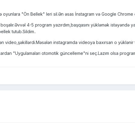
ə oyunlara "Ön Bellek" leri sil.Ən əsas İnstagram və Google Chrome 
boşalır.Əvvəl 4-5 program yazırdım,başqasını yükləmək istəyəndə yaz
ek tutub.Sildim..
n video,şəkillərdi.Məsələn instagramda videoya baxırsan o yüklənir 
rlardan "Uygulamaları otomotik güncelleme"ni seç.Lazım olsa programl