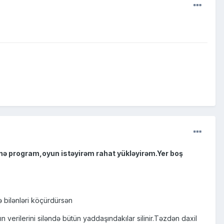
nə program,oyun istəyirəm rahat yükləyirəm.Yer boş
 bilənləri köçürdürsən
ın verilerini siləndə bütün yaddaşındakılar silinir.Təzdən daxil