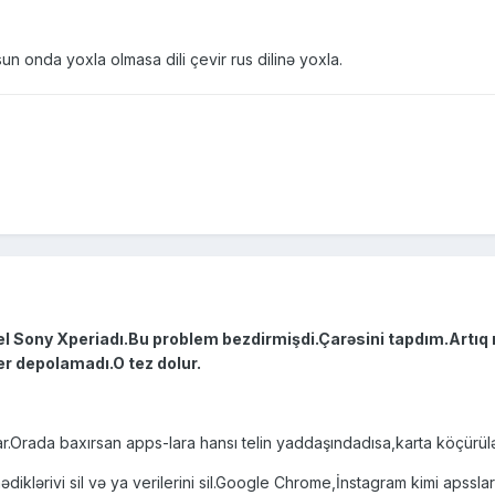
un onda yoxla olmasa dili çevir rus dilinə yoxla.
l Sony Xperiadı.Bu problem bezdirmişdi.Çarəsini tapdım.Artıq 
r depolamadı.O tez dolur.
r.Orada baxırsan apps-lara hansı telin yaddaşındadısa,karta köçürülə
diklərivi sil və ya verilerini sil.Google Chrome,İnstagram kimi apsslar