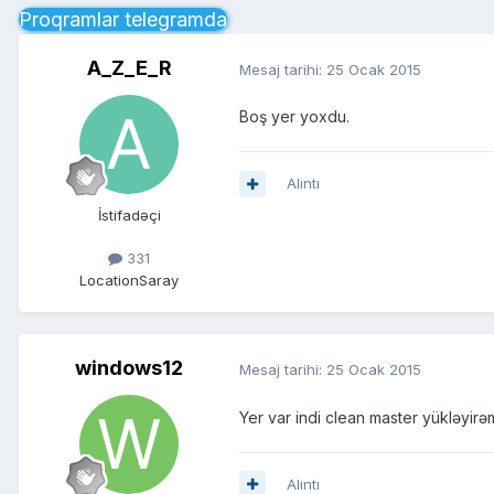
Proqramlar telegramda
A_Z_E_R
Mesaj tarihi:
25 Ocak 2015
Boş yer yoxdu.
Alıntı
İstifadəçi
331
Location
Saray
windows12
Mesaj tarihi:
25 Ocak 2015
Yer var indi clean master yükləyir
Alıntı