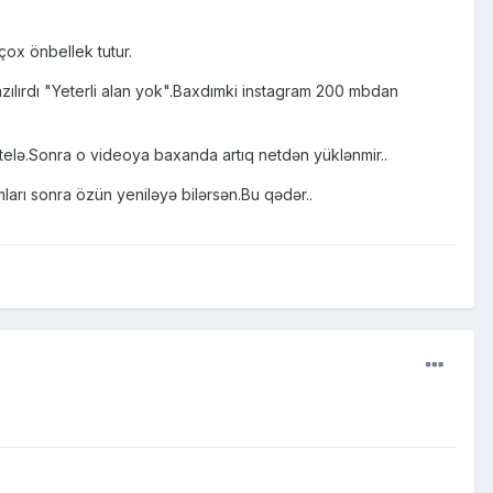
çox önbellek tutur.
ılırdı "Yeterli alan yok".Baxdımki instagram 200 mbdan
telə.Sonra o videoya baxanda artıq netdən yüklənmir..
arı sonra özün yeniləyə bilərsən.Bu qədər..