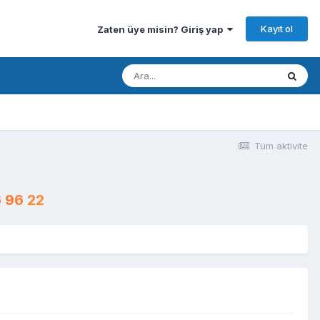
Kayıt ol
Zaten üye misin? Giriş yap
Tüm aktivite
 96 22