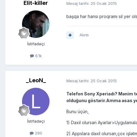
Elit-killer
Mesaj tarihi:
25 Ocak 2015
başqa hər hansı proqramı sil yer ols
Alıntı
İstifadəçi
6.1k
_LeoN_
Mesaj tarihi:
25 Ocak 2015
Telefon Sony Xperiadı? Mənim te
olduğunu göstərir.Amma əsas ye
Bunu üçün,
İstifadəçi
1) Daxil olursan Ayarlar>Uygulamala
290
2) Appslara daxil olursan,çox işlətmə