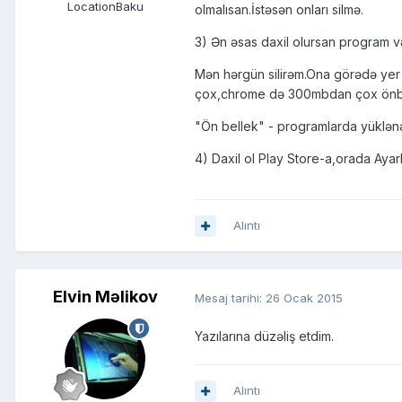
Location
Baku
olmalısan.İstəsən onları silmə.
3) Ən əsas daxil olursan program v
Mən hərgün silirəm.Ona görədə yer 
çox,chrome də 300mbdan çox önbell
"Ön bellek" - programlarda yüklənə
4) Daxil ol Play Store-a,orada Aya
Alıntı
Elvin Məlikov
Mesaj tarihi:
26 Ocak 2015
Yazılarına düzəliş etdim.
Alıntı