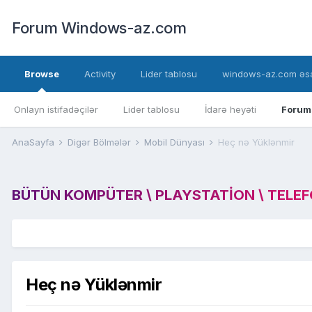
Forum Windows-az.com
Browse
Activity
Lider tablosu
windows-az.com əsa
Onlayn istifadəçilər
Lider tablosu
İdarə heyəti
Forum
AnaSayfa
Digər Bölmələr
Mobil Dünyası
Heç nə Yüklənmir
BÜTÜN KOMPÜTER \ PLAYSTATION \ TELEFON
Heç nə Yüklənmir