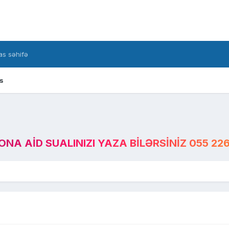
s səhifə
s
A AID SUALINIZI YAZA BILƏRSINIZ 055 226