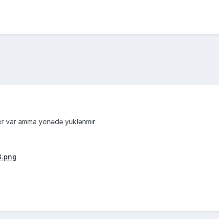
er var amma yenədə yüklənmir
3.png