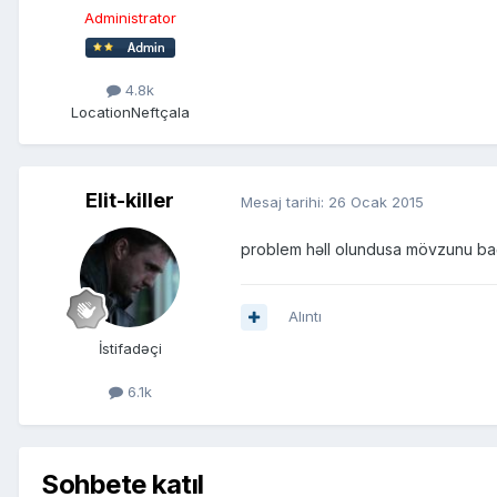
Administrator
4.8k
Location
Neftçala
Elit-killer
Mesaj tarihi:
26 Ocak 2015
problem həll olundusa mövzunu ba
Alıntı
İstifadəçi
6.1k
Sohbete katıl