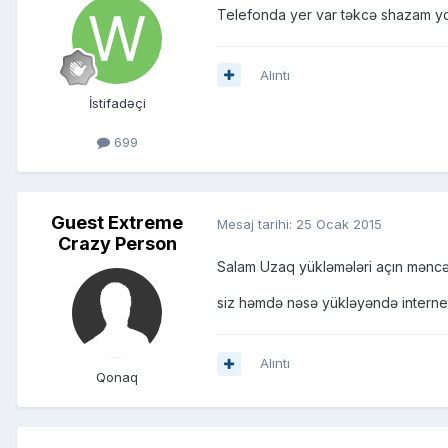
Telefonda yer var təkcə shazam yo
Alıntı
İstifadəçi
699
Guest Extreme
Mesaj tarihi:
25 Ocak 2015
Crazy Person
Salam Uzaq yükləmələri açın məncə 
siz həmdə nəsə yükləyəndə interne
Alıntı
Qonaq