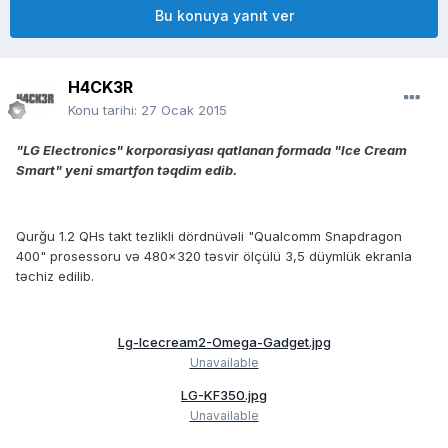
Bu konuya yanıt ver
H4CK3R
Konu tarihi:
27 Ocak 2015
"LG Electronics" korporasiyası qatlanan formada "Ice Cream
Smart" yeni smartfon təqdim edib.
Qurğu 1.2 QHs takt tezlikli dördnüvəli "Qualcomm Snapdragon
400" prosessoru və 480x320 təsvir ölçülü 3,5 düymlük ekranla
təchiz edilib.
Lg-Icecream2-Omega-Gadget.jpg
Unavailable
LG-KF350.jpg
Unavailable