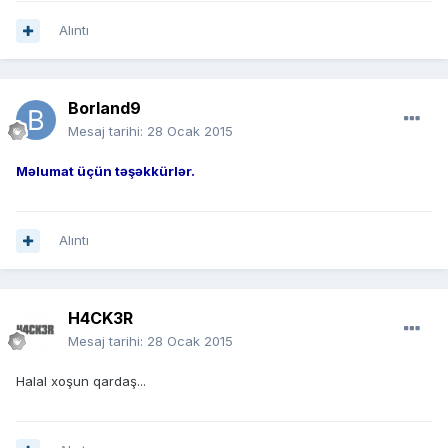
Alıntı
Borland9
Mesaj tarihi:
28 Ocak 2015
Məlumat üçün təşəkkürlər.
Alıntı
H4CK3R
Mesaj tarihi:
28 Ocak 2015
Halal xoşun qardaş...