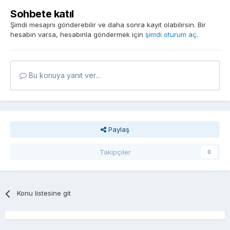
Sohbete katıl
Şimdi mesajını gönderebilir ve daha sonra kayıt olabilirsin. Bir
hesabın varsa, hesabınla göndermek için
şimdi oturum aç
.
Bu konuya yanıt ver...
Paylaş
Takipçiler
0
Konu listesine git