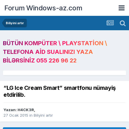
Forum Windows-az.com
Biliyini artır
BÜTÜN KOMPÜTER \ PLAYSTATION \
TELEFONA AID SUALINIZI YAZA
BILƏRSINIZ 055 226 96 22
“LG Ice Cream Smart” smartfonu nümayiş
etdirilib.
Yazan:
H4CK3R
,
27 Ocak 2015
in
Biliyini artır