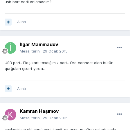
usb bort nədi anlamadim?
Alıntı
İlgar Mammadov
Mesaj tarihi:
29 Ocak 2015
USB port.. Fləş kartı taxdığımız port.. Ora connect olan bütün
qurğuları çıxart yoxla..
Alıntı
Kamran Haşımov
Mesaj tarihi:
29 Ocak 2015
yoxlamişam elə yenə eyni şeydi. ya psunun gücü çatmir yada