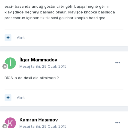
esci- basanda ancağ göstəricilər gəlir başqa heçnə gəlmir.
klavişdədə heçnəyi basmaq olmur.. klavişdə knopka basdiqca
prosesorun içinnən tik tik səsi gəlir.hər knopka basdiqca
Alıntı
İlgar Mammadov
Mesaj tarihi:
29 Ocak 2015
BİOS-a da daxil ola bilmirsən ?
Alıntı
Kamran Haşımov
Mesaj tarihi:
29 Ocak 2015