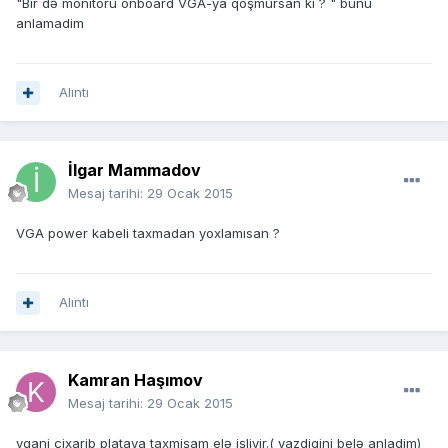
"Bir də monitoru onboard VGA-ya qoşmursan ki ? " bunu
anlamadim
Alıntı
İlgar Mammadov
Mesaj tarihi:
29 Ocak 2015
VGA power kabeli taxmadan yoxlamısan ?
Alıntı
Kamran Haşımov
Mesaj tarihi:
29 Ocak 2015
vgani çixarib plataya taxmişam elə işliyir.( yazdigini belə anladim)