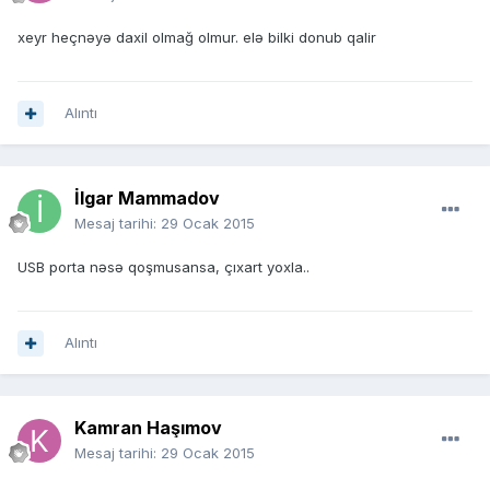
xeyr heçnəyə daxil olmağ olmur. elə bilki donub qalir
Alıntı
İlgar Mammadov
Mesaj tarihi:
29 Ocak 2015
USB porta nəsə qoşmusansa, çıxart yoxla..
Alıntı
Kamran Haşımov
Mesaj tarihi:
29 Ocak 2015