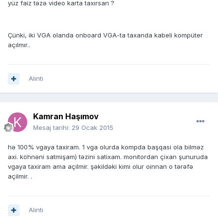
yüz faiz təzə video karta taxırsan ?
Çünki, iki VGA olanda onboard VGA-ta taxanda kabeli kompüter
açılmır..
Alıntı
Kamran Haşımov
Mesaj tarihi:
29 Ocak 2015
hə 100% vgaya taxiram. 1 vga olurda kompda başqasi ola bilməz
axi. köhnəni satmişam) təzini satixam. monitordan çixan şunuruda
vgaya taxiram ama açilmir. şəkildəki kimi olur oinnan o tərəfə
açilmir. .
Alıntı