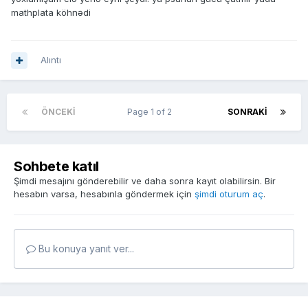
mathplata köhnədi
Alıntı
ÖNCEKI
Page 1 of 2
SONRAKI
Sohbete katıl
Şimdi mesajını gönderebilir ve daha sonra kayıt olabilirsin. Bir
hesabın varsa, hesabınla göndermek için
şimdi oturum aç
.
Bu konuya yanıt ver...