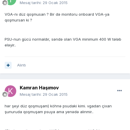
Mesaj tarihi:
29 Ocak 2015
VGA-nı düz qoşmusan ? Bir də monitoru onboard VGA-ya
qoşmursan ki ?
PSU-nun gücü normaldır, səndə olan VGA minimum 400 W tələb
eləyir..
Alıntı
Kamran Haşımov
Mesaj tarihi:
29 Ocak 2015
hər şeyi düz qoşmuşam) köhnə psudaki kimi. vgadan çixan
şunuruda qoşmuşam psuya ama yenədə alinmir..