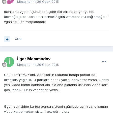
Mesaj tarihi:
29 Ocak 2015
monitorla vgani 1 şunur birləşdirir axi başqa bir yer yoxdu
taxmağa. prosesorun arxasinda 2 giriş var monitoru bağlamağa. 1
vganinki 1 də matplatadaki.
Alıntı
İlgar Mammadov
Mesaj tarihi:
29 Ocak 2015
Onu demirəm.. Yəni, videokartın üstündə başqa portlar da
olmalıdır, yəgin ki.. O portlara da tax yoxla, convertor varsa.. Sonra
yeni video kartın connect ola-ola ana platanın üstündə video kartı
qoş kabeli.. Bütün variantları yoxla..
Əgər, zəif video kartda açırsa sistemin güclüdə açmırsa, o zaman
video kart olmadan sistemi aç, gör nolur..