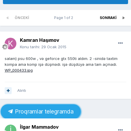
ÖNCEKI
Page 1 of 2
SONRAKI
Kamran Haşımov
Konu tarihi:
29 Ocak 2015
salam) psu 600w , və geforce gtx 550ti aldım. 2 -sinidə taxtim
kompa ama komp işə düşmədi. işə düşdüyə ama tam açmadi.
WP_000433.jpg
Alıntı
Proqramlar telegramda
İlgar Mammadov