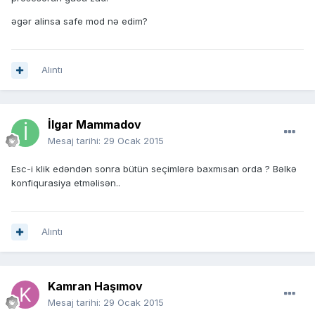
əgər alinsa safe mod nə edim?
Alıntı
İlgar Mammadov
Mesaj tarihi:
29 Ocak 2015
Esc-i klik edəndən sonra bütün seçimlərə baxmısan orda ? Bəlkə
konfiqurasiya etməlisən..
Alıntı
Kamran Haşımov
Mesaj tarihi:
29 Ocak 2015