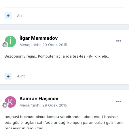
Alıntı
İlgar Mammadov
Mesaj tarihi:
29 Ocak 2015
Bezopasniy rejim.. Kompüter açılanda tez-tez F8-i klik elə..
Alıntı
Kamran Haşımov
Mesaj tarihi:
29 Ocak 2015
heçnəyi basmaq olmur kompu yandiranda. təkcə esc-i basiram.
oda güclə. açilan səhifədə ancağ. kompun parametrləri gəlir. rami
prosesorun gücü zad.