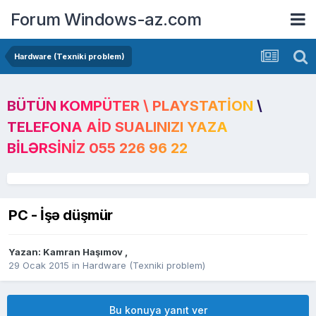
Forum Windows-az.com
Hardware (Texniki problem)
BÜTÜN KOMPÜTER \ PLAYSTATION \
TELEFONA AID SUALINIZI YAZA
BILƏRSINIZ 055 226 96 22
PC - İşə düşmür
Yazan:
Kamran Haşımov
,
29 Ocak 2015
in
Hardware (Texniki problem)
Bu konuya yanıt ver