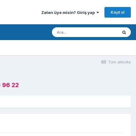
Kayıt ol
Zaten üye misin? Giriş yap
Tüm aktivite
 96 22