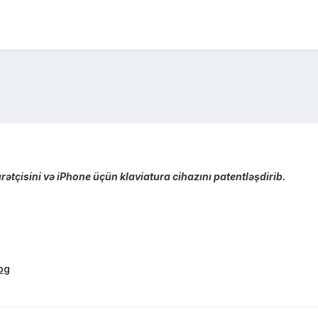
tçisini və iPhone üçün klaviatura cihazını patentləşdirib.
pg