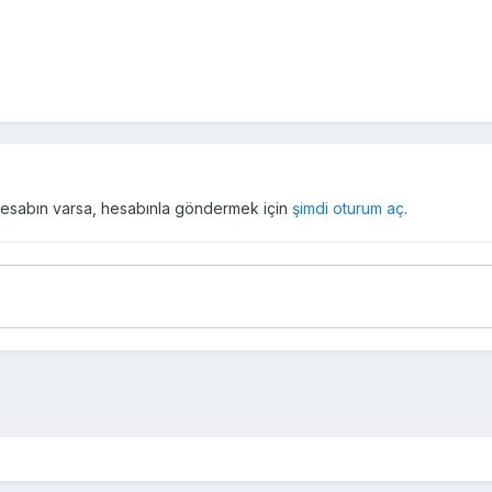
r hesabın varsa, hesabınla göndermek için
şimdi oturum aç
.