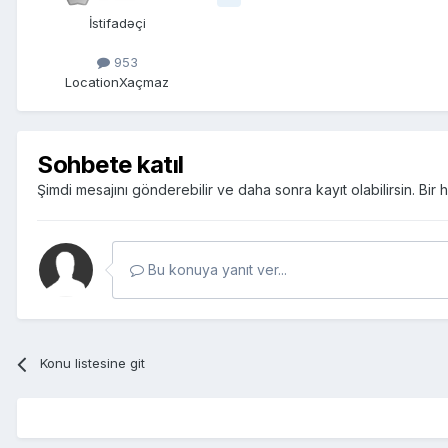
İstifadəçi
953
Location
Xaçmaz
Sohbete katıl
Şimdi mesajını gönderebilir ve daha sonra kayıt olabilirsin. Bi
Bu konuya yanıt ver...
Konu listesine git