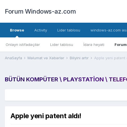
Forum Windows-az.com
Browse
Activity
Lider tablosu
windows-az.com əsa
Onlayn istifadəçilər
Lider tablosu
İdarə heyəti
Forum
AnaSayfa
Məlumat və Xəbərlər
Biliyini artır
Apple yeni patent a
BÜTÜN KOMPÜTER \ PLAYSTATION \ TELEFON
Apple yeni patent aldı!