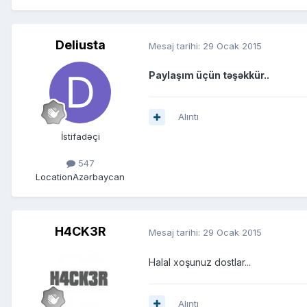
Deliusta
Mesaj tarihi:
29 Ocak 2015
Paylaşım üçün təşəkkür..
Alıntı
İstifadəçi
547
Location
Azərbaycan
H4CK3R
Mesaj tarihi:
29 Ocak 2015
Halal xoşunuz dostlar...
Alıntı