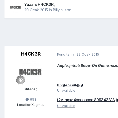
Yazan:
H4CK3R
,
29 Ocak 2015
in
Biliyini artır
H4CK3R
Konu tarihi:
29 Ocak 2015
Apple şirkəti Snap-On Game nəzarə
moga-ace.jpg
İstifadəçi
Unavailable
953
t2v-qpxo4xxxxxxxxx_809343313.j
Location
Xaçmaz
Unavailable