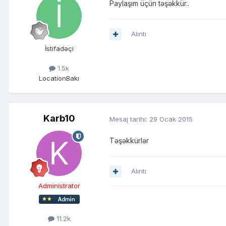
Paylaşım üçün təşəkkür..
Alıntı
İstifadəçi
1.5k
Location
Bakı
Karb10
Mesaj tarihi:
29 Ocak 2015
Təşəkkürlər
Alıntı
Administrator
11.2k