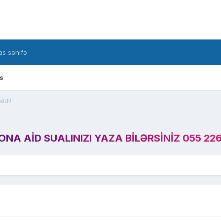
s səhifə
s
ldı!
A AID SUALINIZI YAZA BILƏRSINIZ 055 226