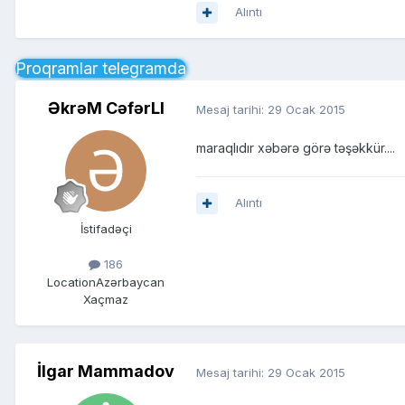
Alıntı
Proqramlar telegramda
ƏkrəM CəfərLI
Mesaj tarihi:
29 Ocak 2015
maraqlıdır xəbərə görə təşəkkür....
Alıntı
İstifadəçi
186
Location
Azərbaycan
Xaçmaz
İlgar Mammadov
Mesaj tarihi:
29 Ocak 2015