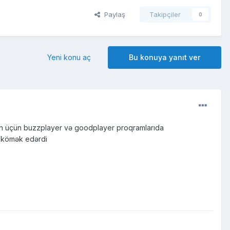
Paylaş
Takipçiler
0
Yeni konu aç
Bu konuya yanıt ver
unun üçün buzzplayer və goodplayer proqramlarıda
a kömək edərdi