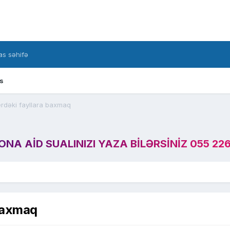
s səhifə
s
rdəki fayllara baxmaq
A AID SUALINIZI YAZA BILƏRSINIZ 055 226
 baxmaq