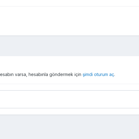
r hesabın varsa, hesabınla göndermek için
şimdi oturum aç
.