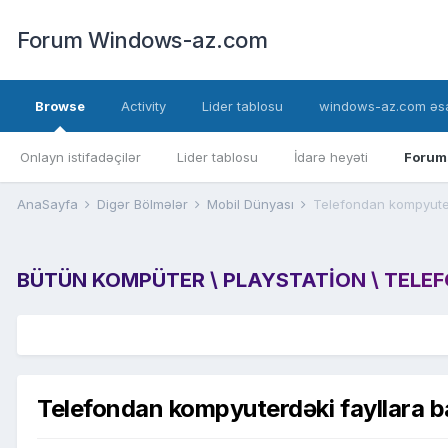
Forum Windows-az.com
Browse
Activity
Lider tablosu
windows-az.com əsa
Onlayn istifadəçilər
Lider tablosu
İdarə heyəti
Forum
AnaSayfa
Digər Bölmələr
Mobil Dünyası
Telefondan kompyute
BÜTÜN KOMPÜTER \ PLAYSTATION \ TELEFON
Telefondan kompyuterdəki fayllara