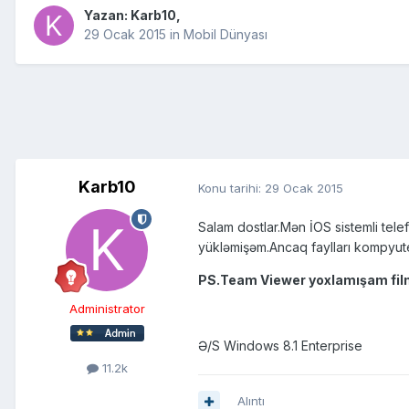
Yazan:
Karb10
,
29 Ocak 2015
in
Mobil Dünyası
Karb10
Konu tarihi:
29 Ocak 2015
Salam dostlar.Mən İOS sistemli tel
yükləmişəm.Ancaq faylları kompyut
PS.Team Viewer yoxlamışam filmin
Administrator
Ə/S Windows 8.1 Enterprise
11.2k
Alıntı