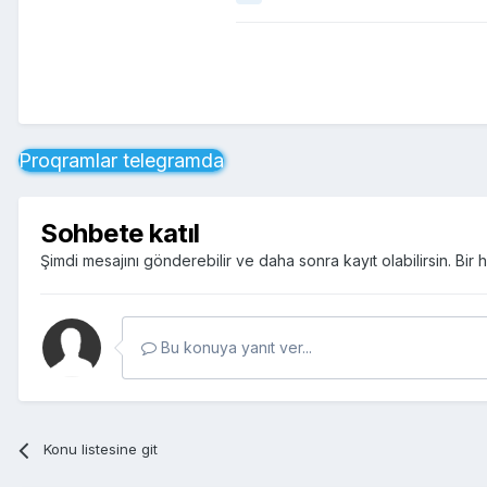
Proqramlar telegramda
Sohbete katıl
Şimdi mesajını gönderebilir ve daha sonra kayıt olabilirsin. Bi
Bu konuya yanıt ver...
Konu listesine git