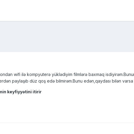
efondan wifi ilə kompyuterə yüklədiyim filmlərə baxmaq isdiyirəm.B
erdən paylaşıb düz qoş edə bilmirəm.Bunu edən,qaydası bilən vars
 keyfiyyətini itirir