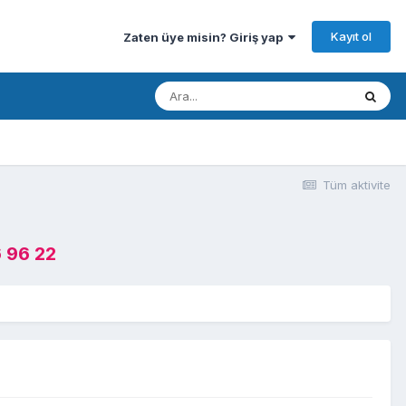
Kayıt ol
Zaten üye misin? Giriş yap
Tüm aktivite
 96 22