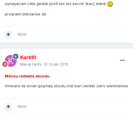
oynayacam citle gedrik profi tez tez kecrik (kac) edirik
proqrami bilirsənsə de .
Alıntı
Karb10
Mesaj tarihi:
31 Ocak 2015
Mövzu redaktə olundu
Vmware ilə əvvəl qoşmaq olurdu indi ban verillər səhv eləmirəmsə
Alıntı