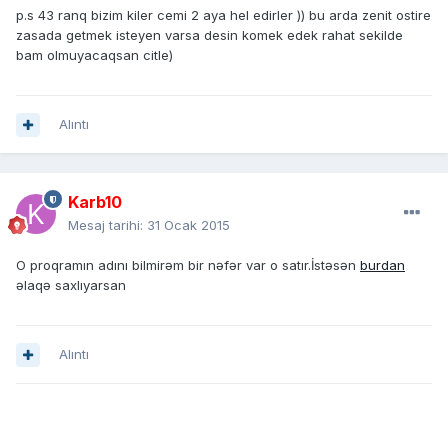
p.s 43 ranq bizim kiler cemi 2 aya hel edirler )) bu arda zenit ostire
zasada getmek isteyen varsa desin komek edek rahat sekilde
bam olmuyacaqsan citle)
Alıntı
Karb10
Mesaj tarihi:
31 Ocak 2015
O proqramın adını bilmirəm bir nəfər var o satır.İstəsən
burdan
əlaqə saxlıyarsan
Alıntı