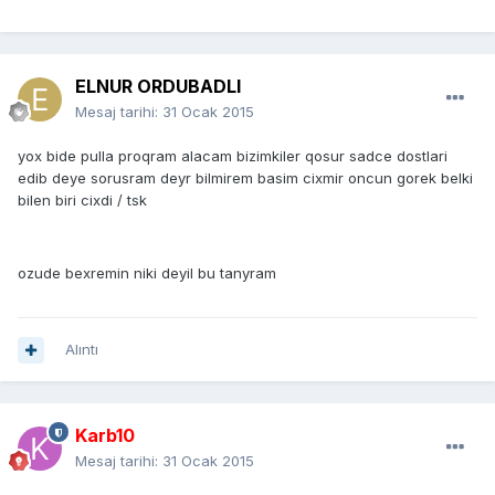
ELNUR ORDUBADLI
Mesaj tarihi:
31 Ocak 2015
yox bide pulla proqram alacam bizimkiler qosur sadce dostlari
edib deye sorusram deyr bilmirem basim cixmir oncun gorek belki
bilen biri cixdi / tsk
ozude bexremin niki deyil bu tanyram
Alıntı
Karb10
Mesaj tarihi:
31 Ocak 2015