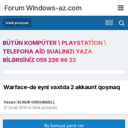
Forum Windows-az.com
İstək proqram
BÜTÜN KOMPÜTER \ PLAYSTATION \
TELEFONA AID SUALINIZI YAZA
BILƏRSINIZ 055 226 96 22
Warface-də eyni vaxtda 2 akkaunt qoşmaq
Yazan:
ELNUR ORDUBADLI
,
31 Ocak 2015
in
İstək proqram
Bu konuya yanıt ver