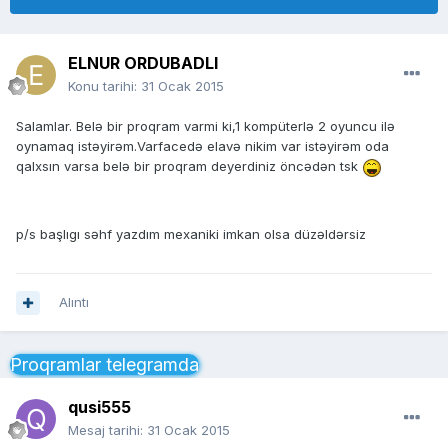
ELNUR ORDUBADLI
Konu tarihi:
31 Ocak 2015
Salamlar. Belə bir proqram varmi ki,1 kompüterlə 2 oyuncu ilə
oynamaq istəyirəm.Varfacedə elavə nikim var istəyirəm oda
qalxsın varsa belə bir proqram deyerdiniz öncədən tsk
p/s başlıgı səhf yazdım mexaniki imkan olsa düzəldərsiz
Alıntı
Proqramlar telegramda
qusi555
Mesaj tarihi:
31 Ocak 2015