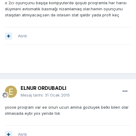
o 2ci oyunçunu başqa kompyuterdə qoşub proqramla hər hansı
düyməni avtomatik basmağı nizamlamaq olar.həmin oyunçunu
otaqdan atmıyacaq.sən də istəsən stat qaldır yada profi keç
Alıntı
ELNUR ORDUBADLI
Mesaj tarihi:
31 Ocak 2015
yooxe proqram var ee onun ucun amma gozluyek belki bilen olar
olmasada eybi yox yende tsk
Alıntı