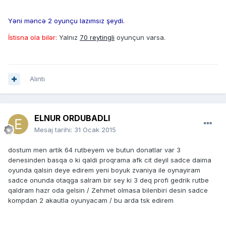
Yəni məncə 2 oyunçu lazımsız şeydi.
İstisna ola bilər:
Yalnız
70 reytingli
oyunçun varsa.
Alıntı
ELNUR ORDUBADLI
Mesaj tarihi:
31 Ocak 2015
dostum men artik 64 rutbeyem ve butun donatlar var 3
denesinden basqa o ki qaldi proqrama afk cit deyil sadce daima
oyunda qalsin deye edirem yeni boyuk zvaniya ile oynayiram
sadce onunda otaqga salram bir sey ki 3 deq profi gedrik rutbe
qaldram hazr oda gelsin / Zehmet olmasa bilenbiri desin sadce
kompdan 2 akautla oyunyacam / bu arda tsk edirem