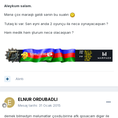
Aleykum salam.
Mənə çox maraqlı gəldi sənin bu sualın
Tutaq ki var. Sən eyni anda 2 oyunçu ilə necə oynayacaqsan ?
Həm medik həm şturum necə olacaqsan ?
Alıntı
ELNUR ORDUBADLI
Mesaj tarihi:
31 Ocak 2015
demek bilmədyin məlumatlar çoxdu.birinə afk qosacam digər ile