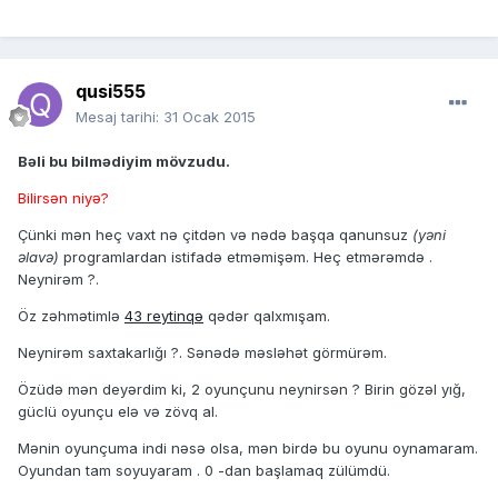
qusi555
Mesaj tarihi:
31 Ocak 2015
Bəli bu bilmədiyim mövzudu.
Bilirsən niyə?
Çünki mən heç vaxt nə çitdən və nədə başqa qanunsuz
(yəni
əlavə)
programlardan istifadə etməmişəm. Heç etmərəmdə .
Neynirəm ?.
Öz zəhmətimlə
43 reytinqə
qədər qalxmışam.
Neynirəm saxtakarlığı ?. Sənədə məsləhət görmürəm.
Özüdə mən deyərdim ki, 2 oyunçunu neynirsən ? Birin gözəl yığ,
güclü oyunçu elə və zövq al.
Mənin oyunçuma indi nəsə olsa, mən birdə bu oyunu oynamaram.
Oyundan tam soyuyaram . 0 -dan başlamaq zülümdü.