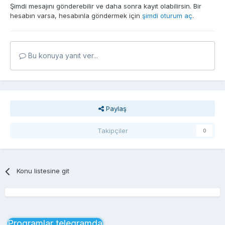
Şimdi mesajını gönderebilir ve daha sonra kayıt olabilirsin. Bir
hesabın varsa, hesabınla göndermek için
şimdi oturum aç
.
Bu konuya yanıt ver...
Paylaş
Takipçiler
0
Konu listesine git
Proqramlar telegramda