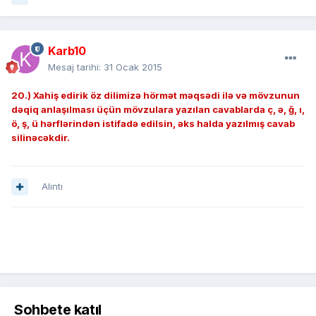
Karb10
Mesaj tarihi:
31 Ocak 2015
20.) Xahiş edirik öz dilimizə hörmət məqsədi ilə və mövzunun
dəqiq anlaşılması üçün mövzulara yazılan cavablarda ç, ə, ğ, ı,
ö, ş, ü hərflərindən istifadə edilsin, əks halda yazılmış cavab
silinəcəkdir.
Alıntı
Sohbete katıl