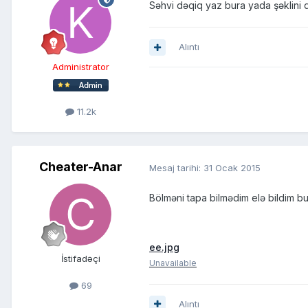
Səhvi dəqiq yaz bura yada şəklini 
Alıntı
Administrator
11.2k
Cheater-Anar
Mesaj tarihi:
31 Ocak 2015
Bölməni tapa bilmədim elə bildim bur
ee.jpg
İstifadəçi
Unavailable
69
Alıntı