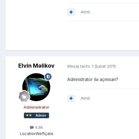
Alıntı
Elvin Məlikov
Mesaj tarihi:
1 Şubat 2015
Admnistrator ilə açmısan?
Alıntı
Administrator
4.8k
Location
Neftçala