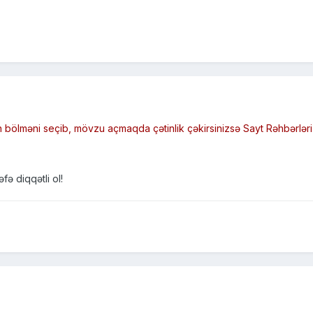
ölməni seçib, mövzu açmaqda çətinlik çəkirsinizsə Sayt Rəhbərləri v
fə diqqətli ol!