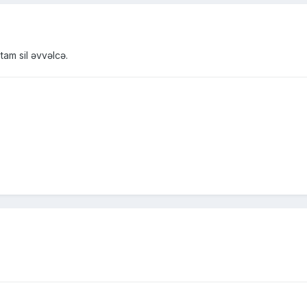
tam sil əvvəlcə.