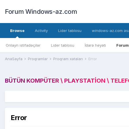
Forum Windows-az.com
Browse
Activity
Lider tablosu
windows-az.com əsa
Onlayn istifadəçilər
Lider tablosu
İdarə heyəti
Forum
AnaSayfa
Proqramlar
Proqram xətaları
Error
BÜTÜN KOMPÜTER \ PLAYSTATION \ TELEFON
Error