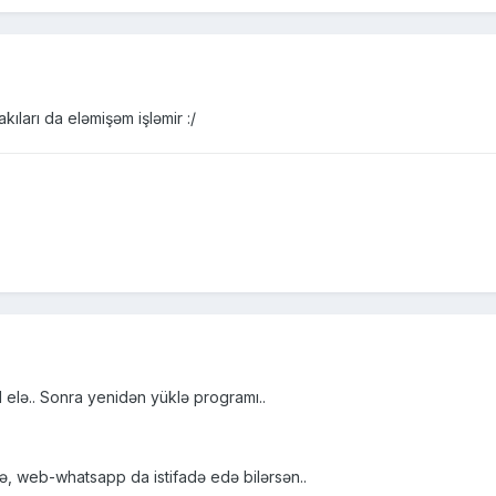
ıları da eləmişəm işləmir :/
l elə.. Sonra yenidən yüklə programı..
, web-whatsapp da istifadə edə bilərsən..