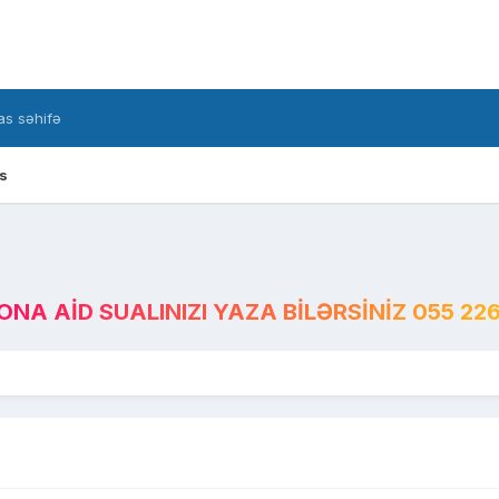
s səhifə
s
A AID SUALINIZI YAZA BILƏRSINIZ 055 226