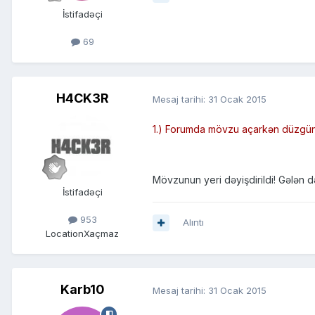
İstifadəçi
69
H4CK3R
Mesaj tarihi:
31 Ocak 2015
1.) Forumda mövzu açarkən düzgün b
Mövzunun yeri dəyişdirildi! Gələn də
İstifadəçi
953
Alıntı
Location
Xaçmaz
Karb10
Mesaj tarihi:
31 Ocak 2015