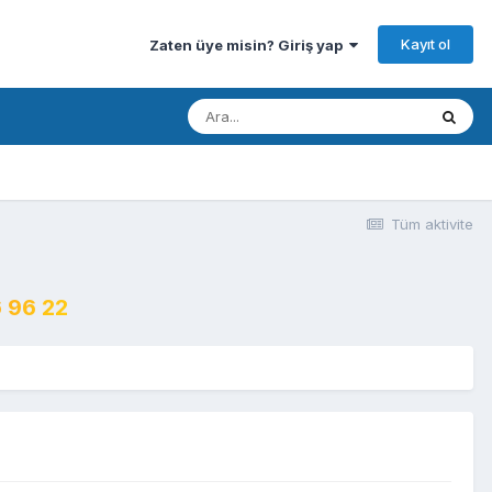
Kayıt ol
Zaten üye misin? Giriş yap
Tüm aktivite
 96 22