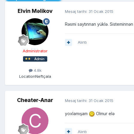
Elvin Məlikov
Mesaj tarihi:
31 Ocak 2015
Rəsmi saytınnan yüklə. Sisteminnən 
Alıntı
Administrator
4.8k
Location
Neftçala
Cheater-Anar
Mesaj tarihi:
31 Ocak 2015
yoxlamışam
Olmur elə
Alıntı