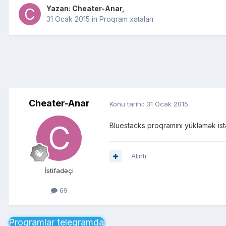
Yazan:
Cheater-Anar
,
31 Ocak 2015
in
Proqram xətaları
Cheater-Anar
Konu tarihi:
31 Ocak 2015
Bluestacks proqramını yükləmək istə
Alıntı
İstifadəçi
69
Proqramlar telegramda