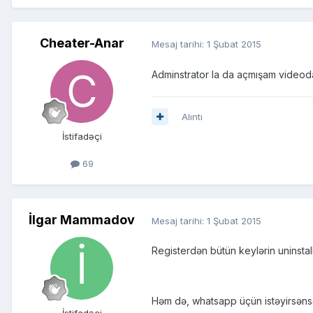
Cheater-Anar
Mesaj tarihi:
1 Şubat 2015
Adminstrator la da açmışam videodak
Alıntı
İstifadəçi
69
İlgar Mammadov
Mesaj tarihi:
1 Şubat 2015
Registerdən bütün keylərin uninstal
Həm də, whatsapp üçün istəyirsənsə