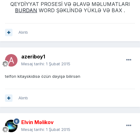
QEYDİYYAT PROSESİ VƏ ƏLAVƏ MƏLUMATLARI
BURDAN
WORD ŞƏKLİNDƏ YÜKLƏ VƏ BAX .
Alıntı
azeriboy1
Mesaj tarihi:
1 Şubat 2015
telfon kitayskidisə özün dəyişə bilirsən
Alıntı
Elvin Məlikov
Mesaj tarihi:
1 Şubat 2015