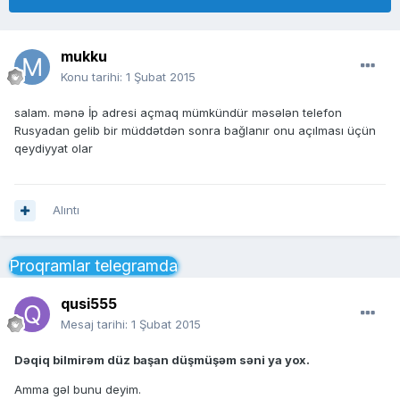
mukku
Konu tarihi:
1 Şubat 2015
salam. mənə İp adresi açmaq mümkündür məsələn telefon
Rusyadan gelib bir müddətdən sonra bağlanır onu açılması üçün
qeydiyyat olar
Alıntı
Proqramlar telegramda
qusi555
Mesaj tarihi:
1 Şubat 2015
Dəqiq bilmirəm düz başan düşmüşəm səni ya yox.
Amma gəl bunu deyim.