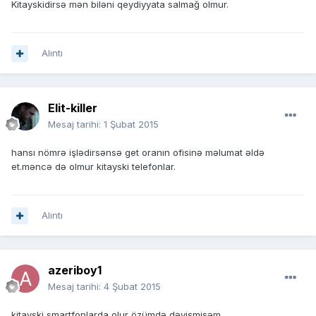
Kitayskidirsə mən biləni qeydiyyata salmağ olmur.
Alıntı
Elit-killer
Mesaj tarihi:
1 Şubat 2015
hansı nömrə işlədirsənsə get oranın ofisinə məlumat əldə
et.məncə də olmur kitayski telefonlar.
Alıntı
azeriboy1
Mesaj tarihi:
4 Şubat 2015
kitayski smartfonlarda olur özümdə dəyişmişəm