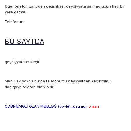
Əgər telefon xaricdən gətirilibsə, qeydiyyata salmaq üçün heç bir
yere getmə.
Telefonunu
BU SAYTDA
qeydiyyatdan keçir.
Mən 1 ay yoxdu burda telefonumu qeyiyyatdan keçirtdim. 3
dəqiqəyə telefon aktiv oldu.
ÖDƏNİLMƏLİ OLAN MƏBLƏĞ (dövlət rüsumu):
5 azn