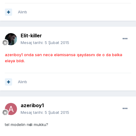
Alıntı
Elit-killer
Mesaj tarihi:
5 Şubat 2015
azeriboy1 onda sən necə eləmisənsə qaydasını de o da bəlkə
eləyə bildi.
Alıntı
azeriboy1
Mesaj tarihi:
5 Şubat 2015
tel modelin nәdi mukku?