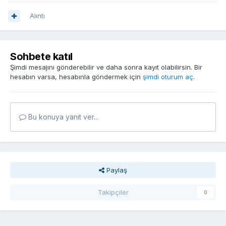
Alıntı
Sohbete katıl
Şimdi mesajını gönderebilir ve daha sonra kayıt olabilirsin. Bir
hesabın varsa, hesabınla göndermek için
şimdi oturum aç
.
Bu konuya yanıt ver...
Paylaş
Takipçiler
0