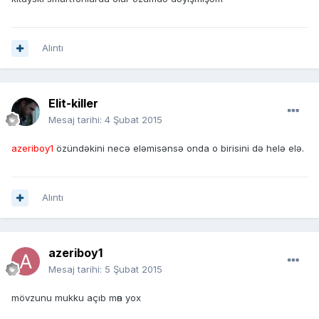
Alıntı
Elit-killer
Mesaj tarihi:
4 Şubat 2015
azeriboy1
özündəkini necə eləmisənsə onda o birisini də helə elə.
Alıntı
azeriboy1
Mesaj tarihi:
5 Şubat 2015
mövzunu mukku açıb mәn yox