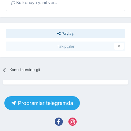
Bu konuya yanıt ver...
Paylaş
Takipçiler
0
Konu listesine git
Proqramlar telegramda