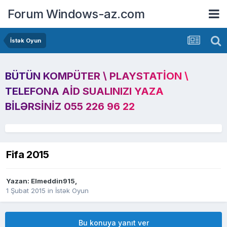
Forum Windows-az.com
İstək Oyun
BÜTÜN KOMPÜTER \ PLAYSTATION \
TELEFONA AID SUALINIZI YAZA
BILƏRSINIZ 055 226 96 22
Fifa 2015
Yazan:
Elmeddin915
,
1 Şubat 2015
in
İstək Oyun
Bu konuya yanıt ver