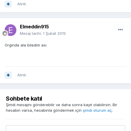
Alıntı
Elmeddin915
Mesaj tarihi:
1 Şubat 2015
Orgində ala bilədim axı
Alıntı
Sohbete katıl
Şimdi mesajını gönderebilir ve daha sonra kayıt olabilirsin. Bir
hesabın varsa, hesabınla göndermek için
şimdi oturum aç
.