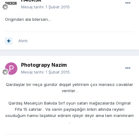
Mesaj tarihi:
1 Şubat 2015
Origindən ala bilərsən...
Alıntı
Photograpy Nazim
Mesaj tarihi:
1 Şubat 2015
Qardaşlar bir neçə gündür diqqət yetirirəm çox mənasız cavablar
verirlər .
Qardaş Məsəlçün Bakıda Sırf oyun satan mağazalarda Original
Fifa 15 satırlar . Və sənin paylaşdığın linkin altında rəyləri
oxuduğum hamsı təşəkkür edirəm işləyir deyir ama tam inanmıram
.