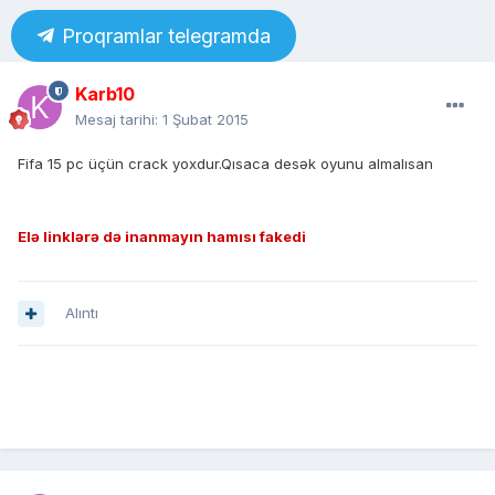
Proqramlar telegramda
Karb10
Mesaj tarihi:
1 Şubat 2015
Fifa 15 pc üçün crack yoxdur.Qısaca desək oyunu almalısan
Elə linklərə də inanmayın hamısı fakedi
Alıntı