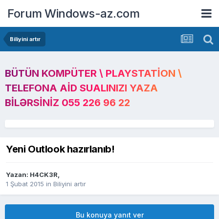
Forum Windows-az.com
Biliyini artır
BÜTÜN KOMPÜTER \ PLAYSTATION \
TELEFONA AID SUALINIZI YAZA
BILƏRSINIZ 055 226 96 22
Yeni Outlook hazırlanıb!
Yazan:
H4CK3R
,
1 Şubat 2015
in
Biliyini artır
Bu konuya yanıt ver