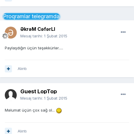
Proqramlar telegramda
ƏkrəM CəfərLI
Mesaj tarihi:
1 Şubat 2015
Paylaşdığın üçün təşəkkürlər.....
Alıntı
Guest LopTop
Mesaj tarihi:
1 Şubat 2015
Məlumat üçün çox sağ ol...
Alıntı