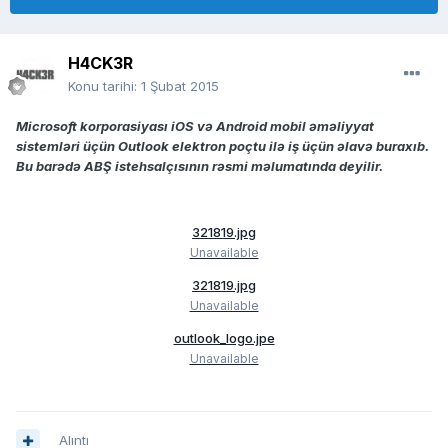
H4CK3R
Konu tarihi:
1 Şubat 2015
Microsoft korporasiyası iOS və Android mobil əməliyyat
sistemləri üçün Outlook elektron poçtu ilə iş üçün əlavə buraxıb.
Bu barədə ABŞ istehsalçısının rəsmi məlumatında deyilir.
321819.jpg
Unavailable
321819.jpg
Unavailable
outlook_logo.jpe
Unavailable
Alıntı