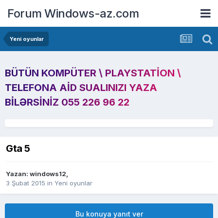
Forum Windows-az.com
Yeni oyunlar
BÜTÜN KOMPÜTER \ PLAYSTATION \
TELEFONA AID SUALINIZI YAZA
BILƏRSINIZ 055 226 96 22
Gta 5
Yazan:
windows12
,
3 Şubat 2015
in
Yeni oyunlar
Bu konuya yanıt ver