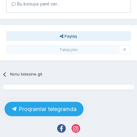
Bu konuya yanıt ver...
Paylaş
Takipçiler
0
Konu listesine git
Proqramlar telegramda