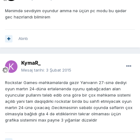
Mənimdə sevdiyim oyundur amma nə üçün pc modu bu qədər
gec hazırlandı bilmirəm
Alıntı
KymaR_
Mesaj tarihi:
3 Şubat 2015
Rockstar Games-məhkəmələrdə gəzir Yanvarın 27-sinə dediyi
oyun martın 24-dünə ertələnəndə oyunu qabağcadan alan
oyuncular pullarını tələb edib ona görə bir çox məhkəmə sistemi
açılıb yəni tam dəqiqdirki rockstar birdə bu səhfi etmiyəcək oyun
martın 24-ünə çıxacaq .Gecikməsinin səbəbi oyunda səflərin çox
olmasıyla bağlıdı gta 4 də etdiklərinin təkrar olmaması üçün
grafika sistemini max payne 3 yığanlar düzəldir