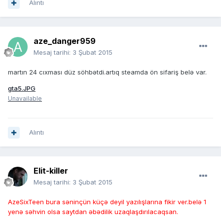
Alıntı
aze_danger959
Mesaj tarihi:
3 Şubat 2015
martın 24 cıxması düz söhbətdi.artıq steamda ön sifariş belə var.
gta5.JPG
Unavailable
Alıntı
Elit-killer
Mesaj tarihi:
3 Şubat 2015
AzeSixTeen bura səninçün küçə deyil yazılışlarına fikir ver.belə 1
yenə səhvin olsa saytdan əbədilik uzaqlaşdırılacaqsan.