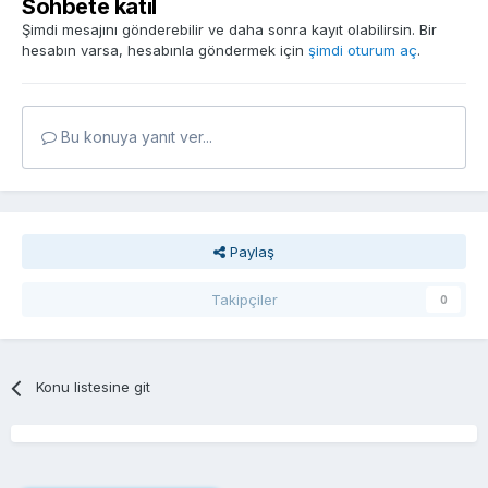
Sohbete katıl
Şimdi mesajını gönderebilir ve daha sonra kayıt olabilirsin. Bir
hesabın varsa, hesabınla göndermek için
şimdi oturum aç
.
Bu konuya yanıt ver...
Paylaş
Takipçiler
0
Konu listesine git