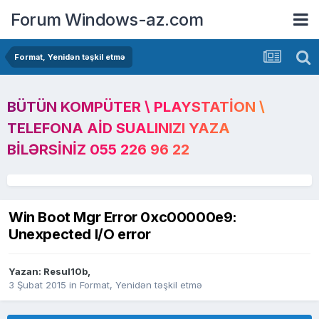
Forum Windows-az.com
Format, Yenidən təşkil etmə
BÜTÜN KOMPÜTER \ PLAYSTATION \
TELEFONA AID SUALINIZI YAZA
BILƏRSINIZ 055 226 96 22
Win Boot Mgr Error 0xc00000e9:
Unexpected I/O error
Yazan:
Resul10b
,
3 Şubat 2015
in
Format, Yenidən təşkil etmə