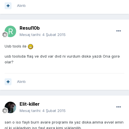
Alıntı
Resul10b
Mesaj tarihi:
4 Şubat 2015
Usb tools ilə
usb toolsda flaş ve dvd var dvd ni vurdum diskə yazdı Ona gorə
olar?
Alıntı
Elit-killer
Mesaj tarihi:
4 Şubat 2015
sən o iso faylı burn avare proqramı ilə yaz diskə.amma əvvəl əmin
ol ki yüklədiyin iso fayl axıra kimi yüklənilib.