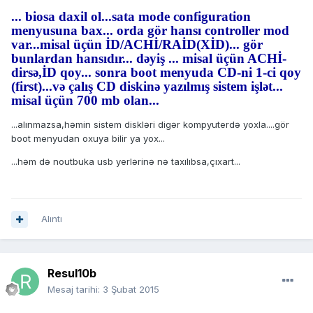
... biosa daxil ol...sata mode configuration
menyusuna bax... orda gör hansı controller mod
var...misal üçün İD/ACHİ/RAİD(XİD)... gör
bunlardan hansıdır... dəyiş ... misal üçün ACHİ-
dirsə,İD qoy... sonra boot menyuda CD-ni 1-ci qoy
(first)...və çalış CD diskinə yazılmış sistem işlət...
misal üçün 700 mb olan...
...alınmazsa,həmin sistem diskləri digər kompyuterdə yoxla....gör
boot menyudan oxuya bilir ya yox...
...həm də noutbuka usb yerlərinə nə taxılıbsa,çıxart...
Alıntı
Resul10b
Mesaj tarihi:
3 Şubat 2015