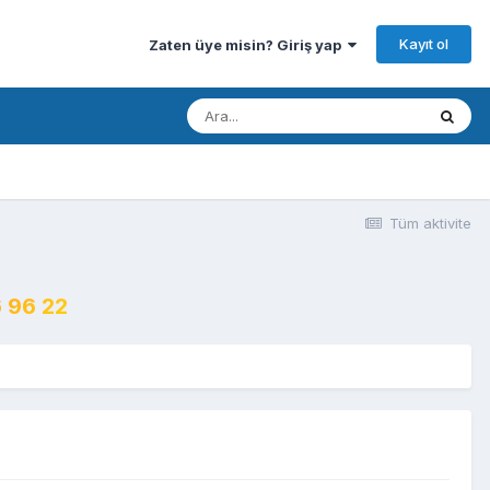
Kayıt ol
Zaten üye misin? Giriş yap
Tüm aktivite
 96 22