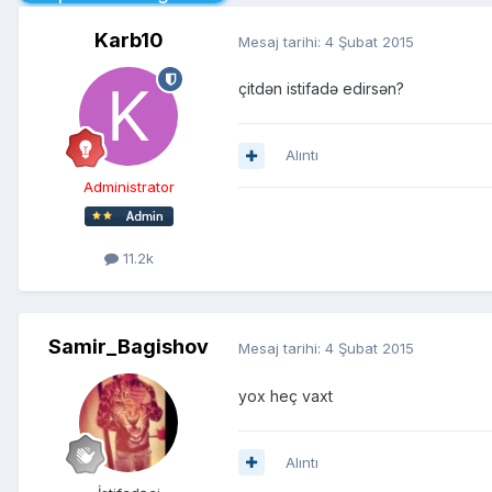
Karb10
Mesaj tarihi:
4 Şubat 2015
çitdən istifadə edirsən?
Alıntı
Administrator
11.2k
Samir_Bagishov
Mesaj tarihi:
4 Şubat 2015
yox heç vaxt
Alıntı