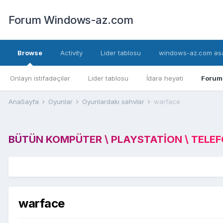
Forum Windows-az.com
Browse
Activity
Lider tablosu
windows-az.com əsa
Onlayn istifadəçilər
Lider tablosu
İdarə heyəti
Forum
AnaSayfa
Oyunlar
Oyunlardakı səhvlər
warface
BÜTÜN KOMPÜTER \ PLAYSTATION \ TELEFON
warface