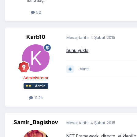
İstifadəçi
52
Karb10
Mesaj tarihi:
4 Şubat 2015
bunu yüklə
Alıntı
Administrator
11.2k
Samir_Bagishov
Mesaj tarihi:
4 Şubat 2015
NET Framework, directx, yüklənilib