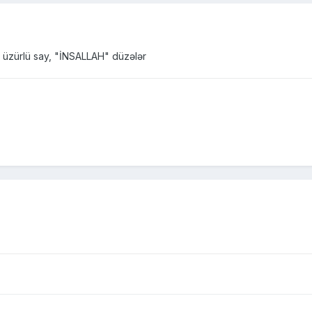
 üzürlü say, "İNSALLAH" düzələr