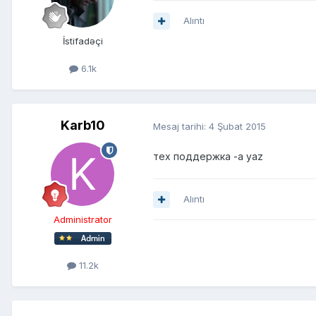
Alıntı
İstifadəçi
6.1k
Karb10
Mesaj tarihi:
4 Şubat 2015
тех поддержка -a yaz
Alıntı
Administrator
11.2k