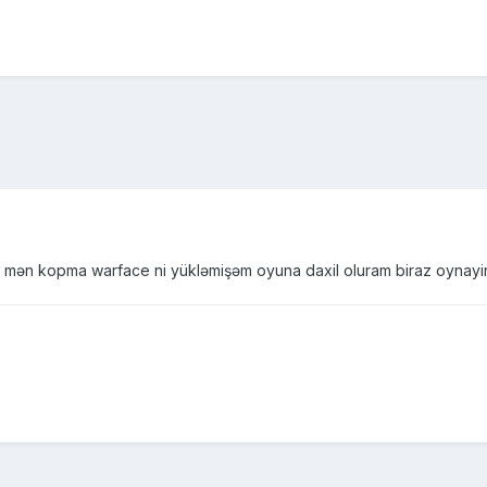
r mən kopma warface ni yükləmişəm oyuna daxil oluram biraz oynayir