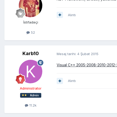
Alıntı
İstifadəçi
52
Karb10
Mesaj tarihi:
4 Şubat 2015
Visual C++ 2005-2008-2010-2012-
Alıntı
Administrator
11.2k