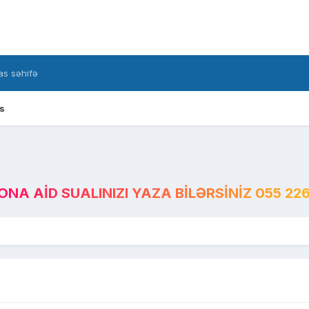
s səhifə
s
A AID SUALINIZI YAZA BILƏRSINIZ 055 226