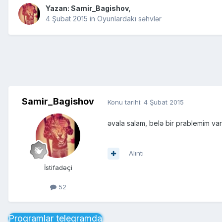
Yazan:
Samir_Bagishov
,
4 Şubat 2015
in
Oyunlardakı səhvlər
Samir_Bagishov
Konu tarihi:
4 Şubat 2015
əvala salam, belə bir prablemim va
Alıntı
İstifadəçi
52
Proqramlar telegramda