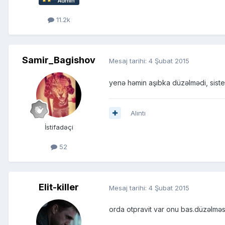
11.2k
Samir_Bagishov
Mesaj tarihi:
4 Şubat 2015
yenə həmin aşıbka düzəlmədi, siste
Alıntı
İstifadəçi
52
Elit-killer
Mesaj tarihi:
4 Şubat 2015
orda otpravit var onu bas.düzəlməs