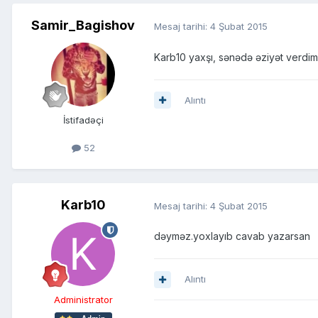
Samir_Bagishov
Mesaj tarihi:
4 Şubat 2015
Karb10 yaxşı, sənədə əziyət verdim
Alıntı
İstifadəçi
52
Karb10
Mesaj tarihi:
4 Şubat 2015
dəyməz.yoxlayıb cavab yazarsan
Alıntı
Administrator