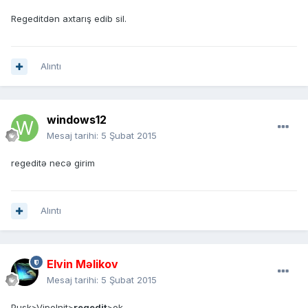
Regeditdən axtarış edib sil.
Alıntı
windows12
Mesaj tarihi:
5 Şubat 2015
regeditə necə girim
Alıntı
Elvin Məlikov
Mesaj tarihi:
5 Şubat 2015
Pusk>Vipolnit>
regedit
>ok