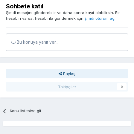
Sohbete katıl
Şimdi mesajını gönderebilir ve daha sonra kayıt olabilirsin. Bir
hesabın varsa, hesabınla göndermek için
şimdi oturum aç
.
Bu konuya yanıt ver...
Paylaş
Takipçiler
0
Konu listesine git