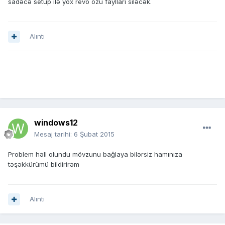
sadəcə setup ilə yox revo özü faylları siləcək.
Alıntı
windows12
Mesaj tarihi:
6 Şubat 2015
Problem həll olundu mövzunu bağlaya bilərsiz hamınıza
təşəkkürümü bildirirəm
Alıntı