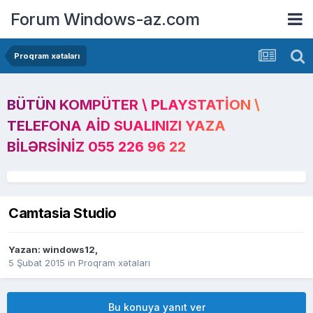
Forum Windows-az.com
Proqram xətaları
BÜTÜN KOMPÜTER \ PLAYSTATION \
TELEFONA AID SUALINIZI YAZA
BILƏRSINIZ 055 226 96 22
Camtasia Studio
Yazan:
windows12
,
5 Şubat 2015
in
Proqram xətaları
Bu konuya yanıt ver