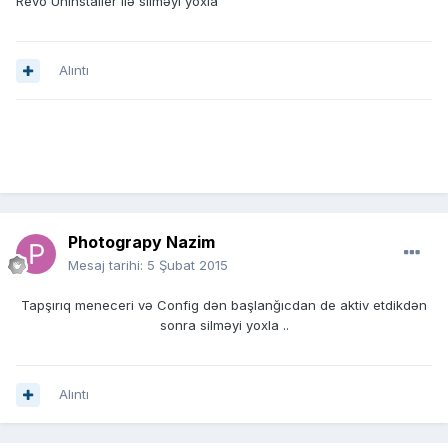
Revo Uninstaller ilə silməyi yoxla
Alıntı
Photograpy Nazim
Mesaj tarihi:
5 Şubat 2015
Tapşırıq meneceri və Config dən başlanğıcdan de aktiv etdikdən
sonra silməyi yoxla ..
Alıntı