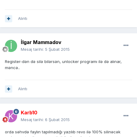
Alıntı
İlgar Mammadov
Mesaj tarihi:
5 Şubat 2015
Register-dən də silə bilərsən, unlocker programı ilə də alınar,
məncə..
Alıntı
Karb10
Mesaj tarihi:
6 Şubat 2015
orda səhvdə faylın tapılmadığı yazılıb revo ilə 100% silinəcək