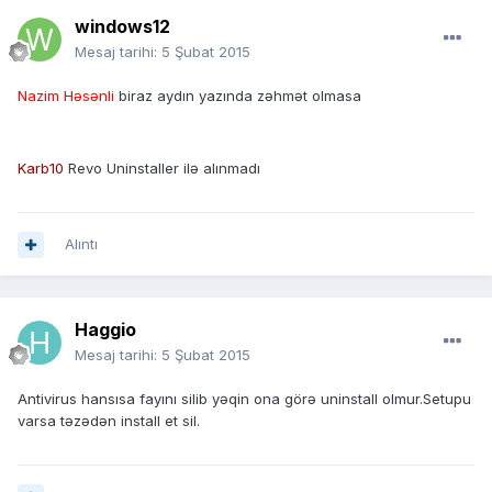
windows12
Mesaj tarihi:
5 Şubat 2015
Nazim Həsənli
biraz aydın yazında zəhmət olmasa
Karb10
Revo Uninstaller ilə alınmadı
Alıntı
Haggio
Mesaj tarihi:
5 Şubat 2015
Antivirus hansısa fayını silib yəqin ona görə uninstall olmur.Setupu
varsa təzədən install et sil.