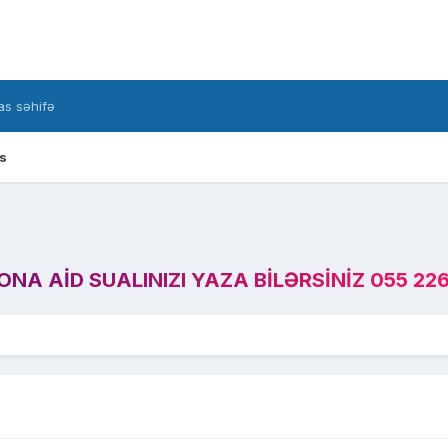
s səhifə
s
A AID SUALINIZI YAZA BILƏRSINIZ 055 226