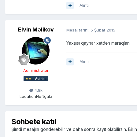
Alıntı
Elvin Məlikov
Mesaj tarihi:
5 Şubat 2015
Yaxşısı qaynar xətdən maraqlan.
Alıntı
Administrator
4.8k
Location
Neftçala
Sohbete katıl
Şimdi mesajını gönderebilir ve daha sonra kayıt olabilirsin. Bi