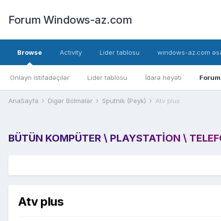
Forum Windows-az.com
Browse
Activity
Lider tablosu
windows-az.com əsa
Onlayn istifadəçilər
Lider tablosu
İdarə heyəti
Forum
AnaSayfa
Digər Bölmələr
Sputnik (Peyk)
Atv plus
BÜTÜN KOMPÜTER \ PLAYSTATION \ TELEFON
Atv plus