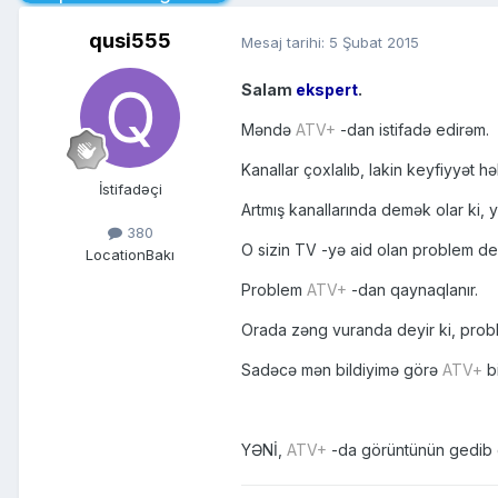
qusi555
Mesaj tarihi:
5 Şubat 2015
Salam
ekspert
.
Məndə
ATV+
-dan istifadə edirəm.
Kanallar çoxlalıb, lakin keyfiyyət h
İstifadəçi
Artmış kanallarında demək olar ki, 
380
O sizin TV -yə aid olan problem dey
Location
Bakı
Problem
ATV+
-dan qaynaqlanır.
Orada zəng vuranda deyir ki, prob
Sadəcə mən bildiyimə görə
ATV+
bi
YƏNİ,
ATV+
-da görüntünün gedib gəl