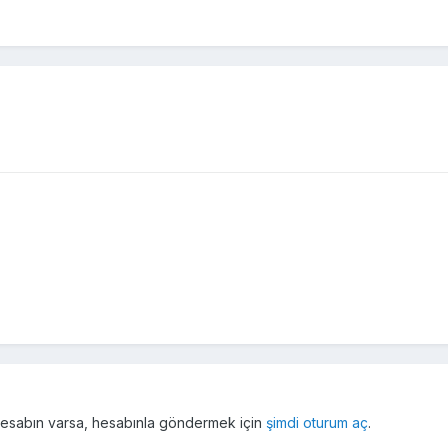
r hesabın varsa, hesabınla göndermek için
şimdi oturum aç
.