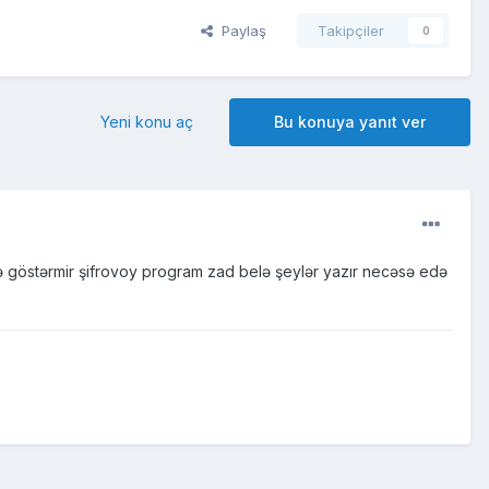
Paylaş
Takipçiler
0
Yeni konu aç
Bu konuya yanıt ver
əfə göstərmir şifrovoy program zad belə şeylər yazır necəsə edə