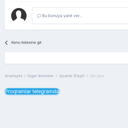
Bu konuya yanıt ver...
Konu listesine git
AnaSayfa
Digər Bölmələr
Sputnik (Peyk)
Atv plus
Proqramlar telegramda