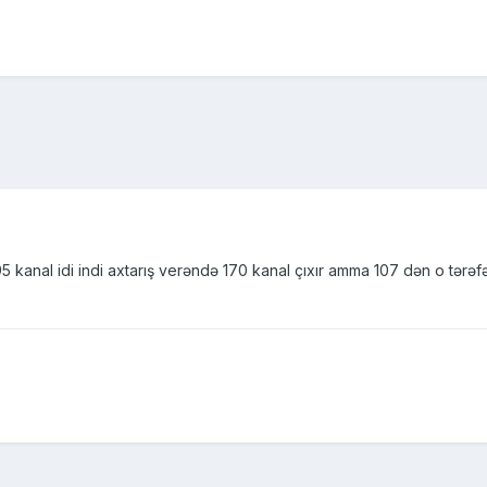
5 kanal idi indi axtarış verəndə 170 kanal çıxır amma 107 dən o tər