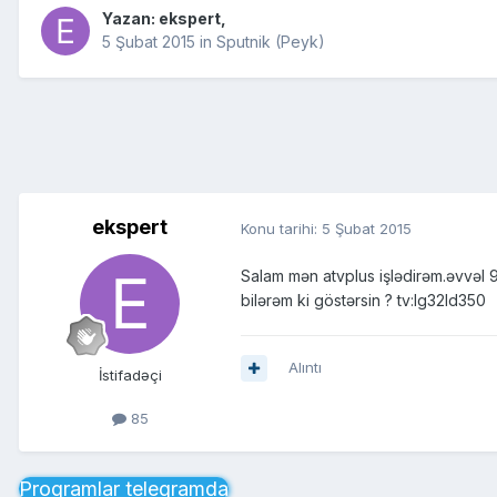
Yazan:
ekspert
,
5 Şubat 2015
in
Sputnik (Peyk)
ekspert
Konu tarihi:
5 Şubat 2015
Salam mən atvplus işlədirəm.əvvəl 9
bilərəm ki göstərsin ? tv:lg32ld350
Alıntı
İstifadəçi
85
Proqramlar telegramda