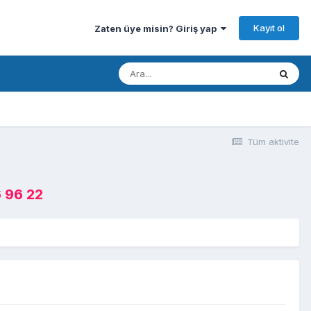
Kayıt ol
Zaten üye misin? Giriş yap
Tüm aktivite
 96 22