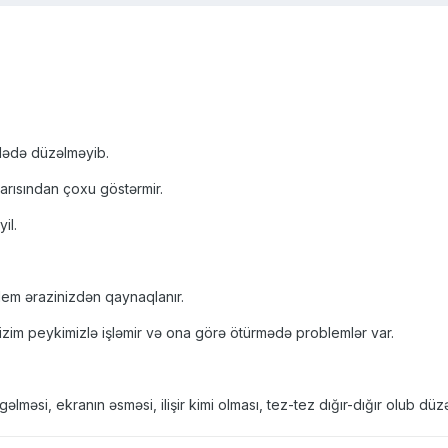
ələdə düzəlməyib.
yarısından çoxu göstərmir.
il.
lem ərazinizdən qaynaqlanır.
zim peykimizlə işləmir və ona görə ötürmədə problemlər var.
məsi, ekranın əsməsi, ilişir kimi olması, tez-tez dığır-dığır olub düzəl