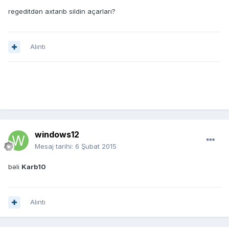
regeditdən axtarıb sildin açarları?
Alıntı
windows12
Mesaj tarihi:
6 Şubat 2015
bəli
Karb10
Alıntı