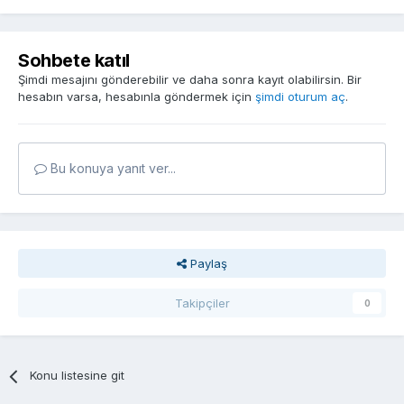
Sohbete katıl
Şimdi mesajını gönderebilir ve daha sonra kayıt olabilirsin. Bir
hesabın varsa, hesabınla göndermek için
şimdi oturum aç
.
Bu konuya yanıt ver...
Paylaş
Takipçiler
0
Konu listesine git