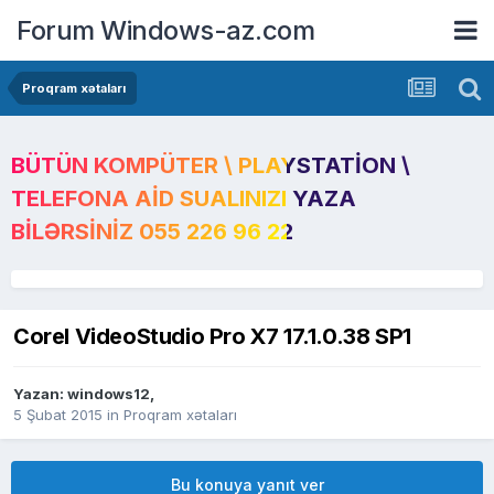
Forum Windows-az.com
Proqram xətaları
BÜTÜN KOMPÜTER \ PLAYSTATION \
TELEFONA AID SUALINIZI YAZA
BILƏRSINIZ 055 226 96 22
Corel VideoStudio Pro X7 17.1.0.38 SP1
Yazan:
windows12
,
5 Şubat 2015
in
Proqram xətaları
Bu konuya yanıt ver