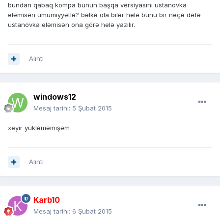
bundan qabaq kompa bunun başqa versiyasını ustanovka
eləmisən ümumiyyətlə? bəlkə ola bilər helə bunu bir neçə dəfə
ustanovka eləmisən ona görə helə yazılır.
Alıntı
windows12
Mesaj tarihi:
5 Şubat 2015
xeyir yükləməmişəm
Alıntı
Karb10
Mesaj tarihi:
6 Şubat 2015