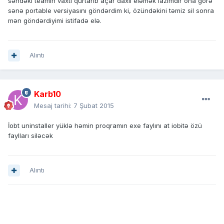
səndəki teamın vaxtı qurtarıb açar daxil eləmək lazımdır ona görə
sənə portable versiyasını göndərdim ki, özündəkini təmiz sil sonra
mən göndərdiyimi istifadə elə.
Alıntı
Karb10
Mesaj tarihi:
7 Şubat 2015
İobt uninstaller yüklə həmin proqramın exe faylını at iobitə özü
faylları siləcək
Alıntı