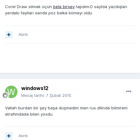
Corel Draw silmək üçün
belə birşey
tapdım.O saytda yazdıqları
yerdəki faylları səndə poz bəlkə köməyi oldu
Alıntı
windows12
Mesaj tarihi:
7 Şubat 2015
Vallah burdan bir şey başa düşmədim mən rus dilində bilmirəm
ətrafımdada bilən yoxdu
Alıntı