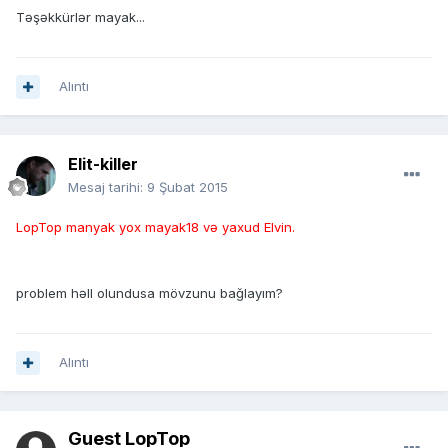
Təşəkkürlər mayak...
Alıntı
Elit-killer
Mesaj tarihi:
9 Şubat 2015
LopTop manyak yox mayak18 və yaxud Elvin.
problem həll olundusa mövzunu bağlayım?
Alıntı
Guest LopTop