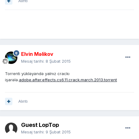
Alıntı
Elvin Məlikov
Mesaj tarihi:
8 Şubat 2015
Torrenti yükləyəndə yalnız crackı
işarələ.
adobe.after.effects.cs6.11.crack.march.2013.torrent
Alıntı
Guest LopTop
Mesaj tarihi:
9 Şubat 2015