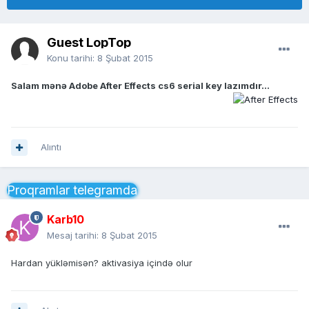
Guest LopTop
Konu tarihi:
8 Şubat 2015
Salam mənə Adobe After Effects cs6 serial key lazımdır...
Alıntı
Proqramlar telegramda
Karb10
Mesaj tarihi:
8 Şubat 2015
Hardan yükləmisən? aktivasiya içində olur