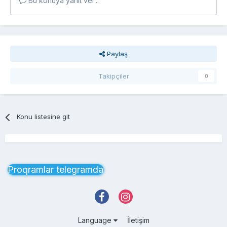
Bu konuya yanıt ver...
Paylaş
Takipçiler
0
Konu listesine git
Proqramlar telegramda
Language
İletişim