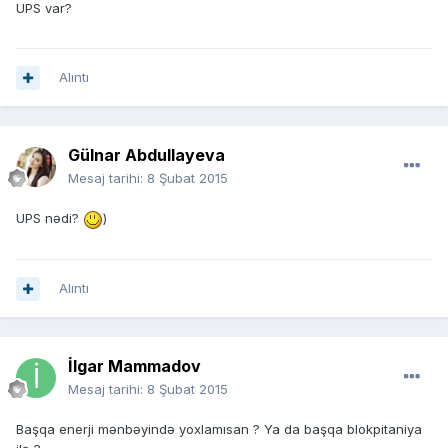
UPS var?
Alıntı
Gülnar Abdullayeva
Mesaj tarihi:
8 Şubat 2015
UPS nədi?
)
Alıntı
İlgar Mammadov
Mesaj tarihi:
8 Şubat 2015
Başqa enerji mənbəyində yoxlamısan ? Ya da başqa blokpitaniya