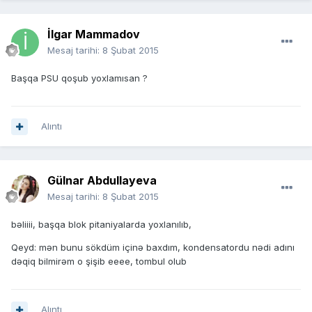
İlgar Mammadov
Mesaj tarihi:
8 Şubat 2015
Başqa PSU qoşub yoxlamısan ?
Alıntı
Gülnar Abdullayeva
Mesaj tarihi:
8 Şubat 2015
bəliiii, başqa blok pitaniyalarda yoxlanılıb,
Qeyd: mən bunu sökdüm içinə baxdım, kondensatordu nədi adını
dəqiq bilmirəm o şişib eeee, tombul olub
Alıntı