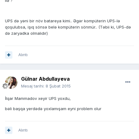
ilə ?
UPS də yəni bir növ batareya kimi.. Əgər kompüterin UPS-lə
qoşulubsa, işıq sönsə belə kompüterin sönmür.. (Təbii ki, UPS-də
də zaryadka olmalıdır)
Alıntı
Gülnar Abdullayeva
Mesaj tarihi:
8 Şubat 2015
İlqar Mammadov xeyir UPS yoxdu,
bəli başqa yerdədə yoxlamışam eyni problem olur
Alıntı