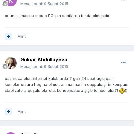
Mesaj tarihi:
9 Şubat 2015
onun şişməsinə səbəb PC-nin saatlarca tokda olmasıdır
Alıntı
Gülnar Abdullayeva
Mesaj tarihi:
9 Şubat 2015
bəs necə olur, internet kulublarda 7 gün 24 saat açıq qalır
komplar onlara heç nə olmur, amma mənim cuppulu,şirin kompum
stablizatora qoşulu ola-ola, kondensatoru şişib tombul olur?!
))
Alıntı