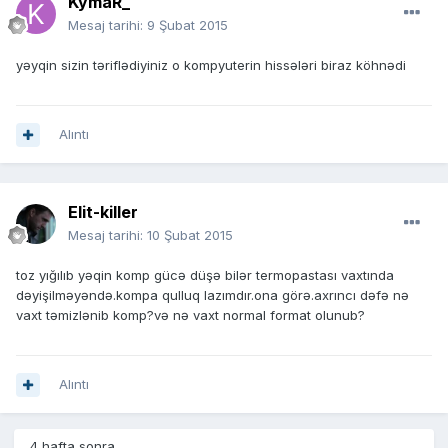
KymaR_
Mesaj tarihi:
9 Şubat 2015
yəyqin sizin təriflədiyiniz o kompyuterin hissələri biraz köhnədi
Alıntı
Elit-killer
Mesaj tarihi:
10 Şubat 2015
toz yığılıb yəqin komp gücə düşə bilər termopastası vaxtında
dəyişilməyəndə.kompa qulluq lazımdır.ona görə.axrıncı dəfə nə
vaxt təmizlənib komp?və nə vaxt normal format olunub?
Alıntı
4 hafta sonra...