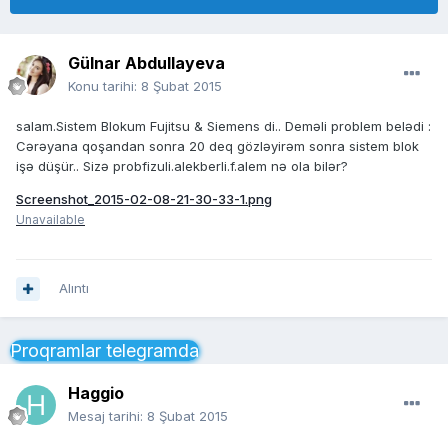
Gülnar Abdullayeva
Konu tarihi:
8 Şubat 2015
salam.Sistem Blokum Fujitsu & Siemens di.. Deməli problem belədi :
Cərəyana qoşandan sonra 20 deq gözləyirəm sonra sistem blok
işə düşür.. Sizə probfizuli.alekberli.f.alem nə ola bilər?
Screenshot_2015-02-08-21-30-33-1.png
Unavailable
Alıntı
Proqramlar telegramda
Haggio
Mesaj tarihi:
8 Şubat 2015