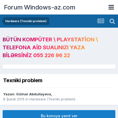
Forum Windows-az.com
Hardware (Texniki problem)
BÜTÜN KOMPÜTER \ PLAYSTATION \
TELEFONA AID SUALINIZI YAZA
BILƏRSINIZ 055 226 96 22
Texniki problem
Yazan:
Gülnar Abdullayeva
,
8 Şubat 2015
in
Hardware (Texniki problem)
Bu konuya yanıt ver