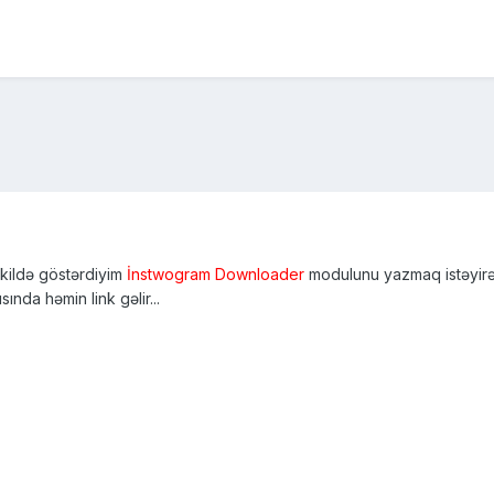
kildə göstərdiyim
İnstwogram Downloader
modulunu yazmaq istəyirəm
nda həmin link gəlir...