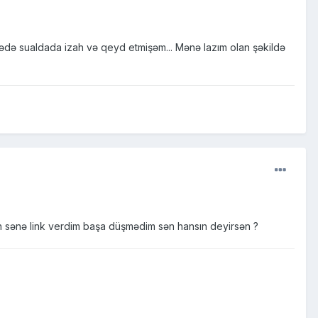
də sualdada izah və qeyd etmişəm... Mənə lazım olan şəkildə
dən sənə link verdim başa düşmədim sən hansın deyirsən ?