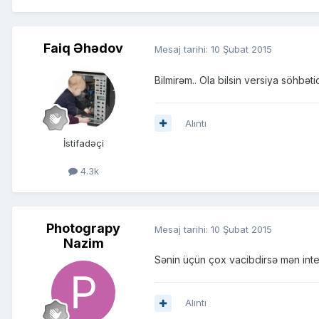
Faiq Əhədov
Mesaj tarihi:
10 Şubat 2015
Bilmirəm.. Ola bilsin versiya söhbət
Alıntı
İstifadəçi
4.3k
Photograpy
Mesaj tarihi:
10 Şubat 2015
Nazim
Sənin üçün çox vacibdirsə mən inte
Alıntı