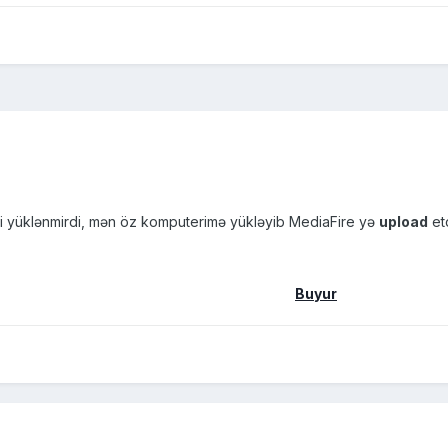
i yüklənmirdi, mən öz komputerimə yükləyib MediaFire yə
upload
et
Buyur