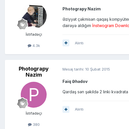
Photograpy Nazim
Əziyyət çəkmisən qaqaş kompyüterd
dairəyə aldığım
İnstwogram Downl
İstifadəçi
Alıntı
4.3k
Photograpy
Mesaj tarihi:
10 Şubat 2015
Nazim
Faiq Əhədov
Qardaş sən şəkildə 2 linki kvadrata
Alıntı
İstifadəçi
380