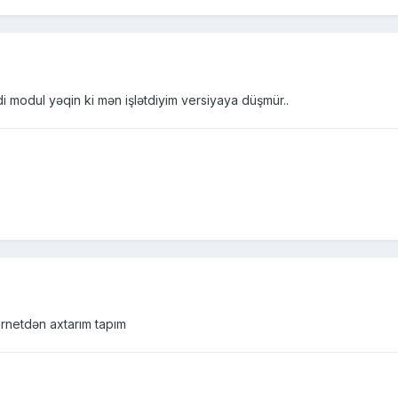
idi modul yəqin ki mən işlətdiyim versiyaya düşmür..
rnetdən axtarım tapım