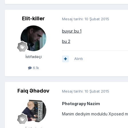
Elit-killer
Mesaj tarihi:
10 Şubat 2015
buyur bu 1
bu 2
İstifadəçi
Alıntı
6.1k
Faiq Əhədov
Mesaj tarihi:
10 Şubat 2015
Photograpy Nazim
Mənim dediyim moduldu Xposed modu