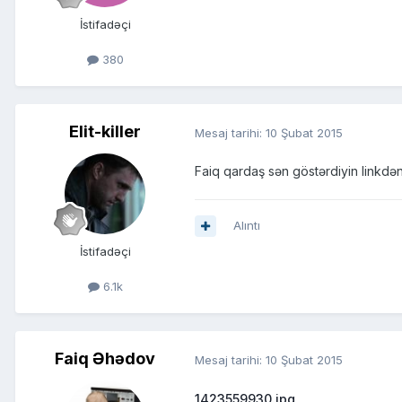
İstifadəçi
380
Elit-killer
Mesaj tarihi:
10 Şubat 2015
Faiq qardaş sən göstərdiyin linkdə
Alıntı
İstifadəçi
6.1k
Faiq Əhədov
Mesaj tarihi:
10 Şubat 2015
1423559930.jpg