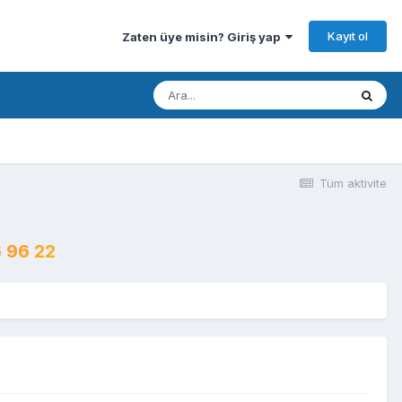
Kayıt ol
Zaten üye misin? Giriş yap
Tüm aktivite
 96 22