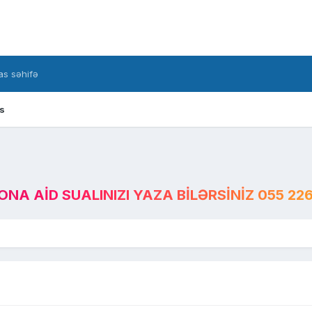
s səhifə
s
A AID SUALINIZI YAZA BILƏRSINIZ 055 226