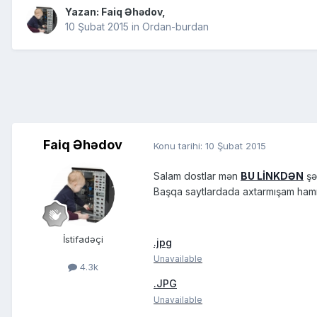
Yazan:
Faiq Əhədov
,
10 Şubat 2015
in
Ordan-burdan
Faiq Əhədov
Konu tarihi:
10 Şubat 2015
Salam dostlar mən
BU LİNKDƏN
şə
Başqa saytlardada axtarmışam hamısı
İstifadəçi
.jpg
Unavailable
4.3k
.JPG
Unavailable