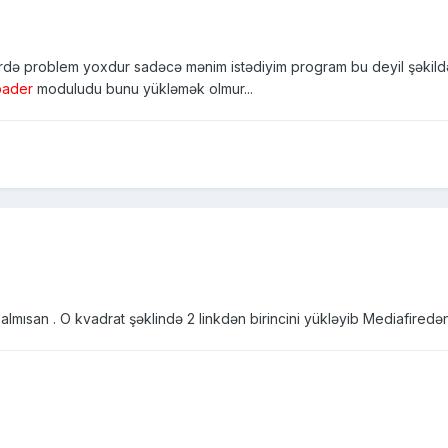
ə problem yoxdur sadəcə mənim istədiyim program bu deyil şəkildə
oader
moduludu bunu yükləmək olmur...
 almısan . O kvadrat şəklində 2 linkdən birincini yükləyib Mediafire