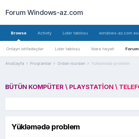
Forum Windows-az.com
Browse
Activity
Lider tablosu
windows-az.com əsa
Onlayn istifadəçilər
Lider tablosu
İdarə heyəti
Forum
AnaSayfa
Proqramlar
Ordan-burdan
Yükləmədə problem
BÜTÜN KOMPÜTER \ PLAYSTATION \ TELEFON
Yükləmədə problem