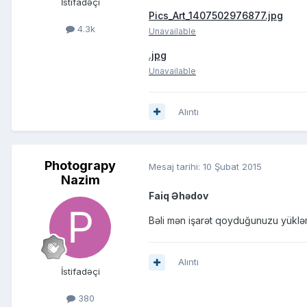
İstifadəçi
Pics_Art_1407502976877.jpg
4.3k
Unavailable
.jpg
Unavailable
Alıntı
Photograpy
Mesaj tarihi:
10 Şubat 2015
Nazim
Faiq Əhədov
Bəli mən işarət qoyduğunuzu yükləm
Alıntı
İstifadəçi
380