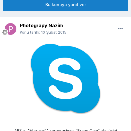
Bu konuya yanıt ver
Photograpy Nazim
Konu tarihi:
10 Şubat 2015
ABŞ-ın "Microsoft" korporasiyası "Skype Cam" əlavəsini