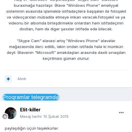
buraxmağa hazırlaşır. Əlavə "Windows Phone" əməliyyat
sisteminin əsasında işləməklə istifadəçilərə başqaları ilə fotoşəkil
və videoçarxları mübadilə etməyə imkan verəcək.Fotoşəkil və ya
videonu bir albomda birləşdirməklə onlardan həm istifadəçinin
dostları, həm də digər şəxslər istifadə edə biləcək.
"Skype Cam" əlavəsi artıq "Windows Phone" əlavələr
mağazasında dərc edilib, lakin ondan istifadə hələ ki mümkün
deyil. Əlavənin "Microsoft" əməkdaşları arasında daxili sınaqdan
keçirilməsi güman olunur.
Alıntı
Proqramlar telegramda
Elit-killer
Mesaj tarihi:
10 Şubat 2015
paylaşdığın üçün təşəkkürlər.