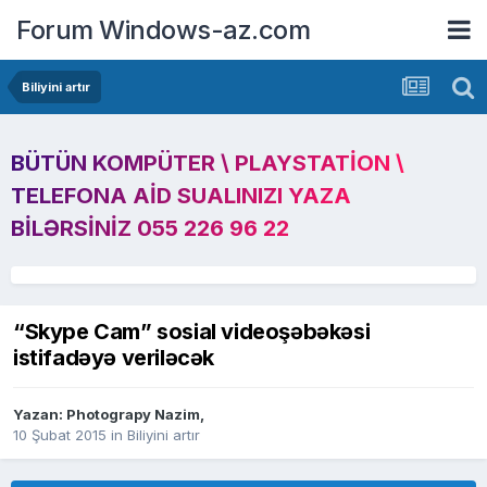
Forum Windows-az.com
Biliyini artır
BÜTÜN KOMPÜTER \ PLAYSTATION \
TELEFONA AID SUALINIZI YAZA
BILƏRSINIZ 055 226 96 22
“Skype Cam” sosial videoşəbəkəsi
istifadəyə veriləcək
Yazan:
Photograpy Nazim
,
10 Şubat 2015
in
Biliyini artır