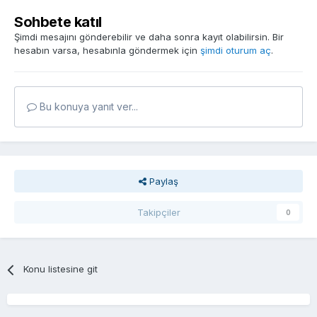
Sohbete katıl
Şimdi mesajını gönderebilir ve daha sonra kayıt olabilirsin. Bir
hesabın varsa, hesabınla göndermek için
şimdi oturum aç
.
Bu konuya yanıt ver...
Paylaş
Takipçiler
0
Konu listesine git