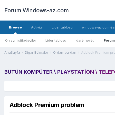
Forum Windows-az.com
Browse
Activity
Lider tablosu
windows-az.com əsa
Onlayn istifadəçilər
Lider tablosu
İdarə heyəti
Forum
AnaSayfa
Digər Bölmələr
Ordan-burdan
Adblock Premium pr
BÜTÜN KOMPÜTER \ PLAYSTATION \ TELEFON
Adblock Premium problem