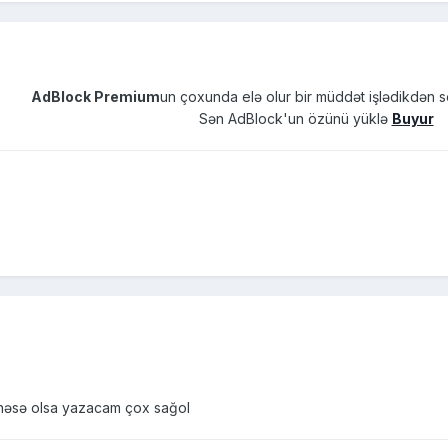
AdBlock Premium
un çoxunda elə olur bir müddət işlədikdən s
Sən AdBlock'un özünü yüklə
Buyur
nəsə olsa yazacam çox sağol