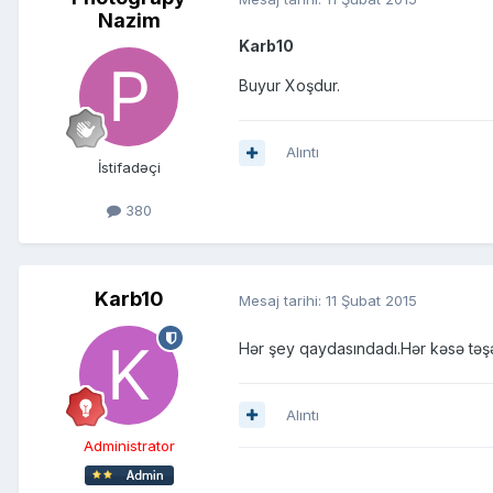
Nazim
Karb10
Buyur Xoşdur.
Alıntı
İstifadəçi
380
Karb10
Mesaj tarihi:
11 Şubat 2015
Hər şey qaydasındadı.Hər kəsə təşə
Alıntı
Administrator