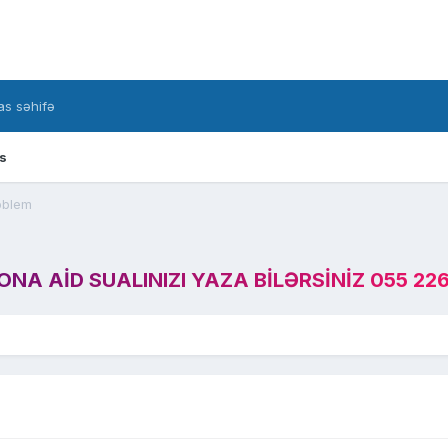
s səhifə
s
oblem
A AID SUALINIZI YAZA BILƏRSINIZ 055 226