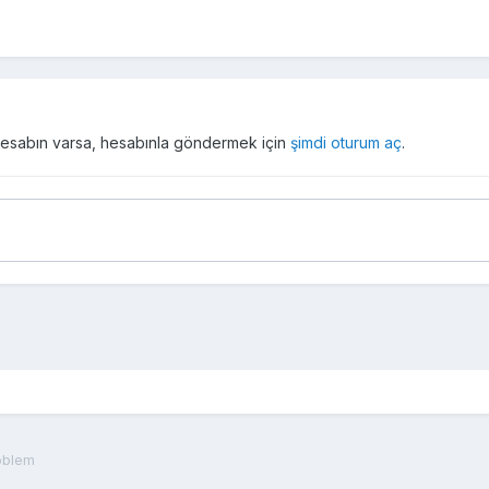
r hesabın varsa, hesabınla göndermek için
şimdi oturum aç
.
oblem