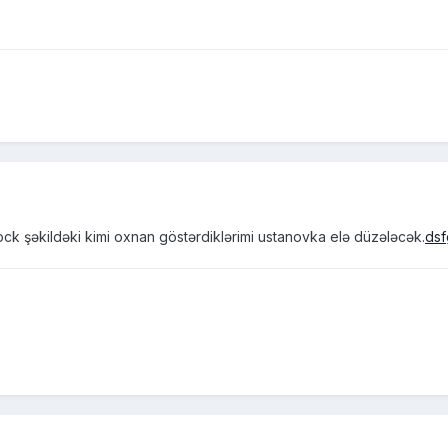
ock şəkildəki kimi oxnan göstərdiklərimi ustanovka elə düzələcək.
dsf