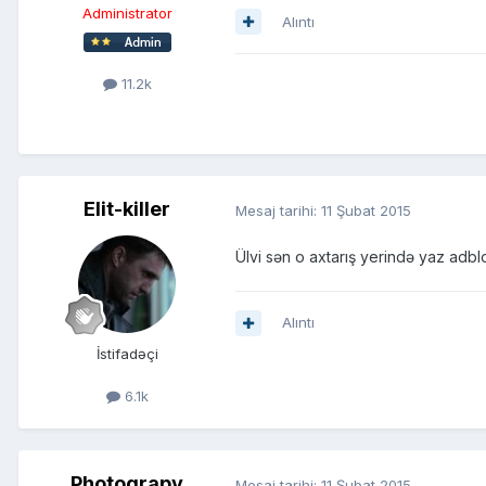
Administrator
Alıntı
11.2k
Elit-killer
Mesaj tarihi:
11 Şubat 2015
Ülvi sən o axtarış yerində yaz adbl
Alıntı
İstifadəçi
6.1k
Photograpy
Mesaj tarihi:
11 Şubat 2015