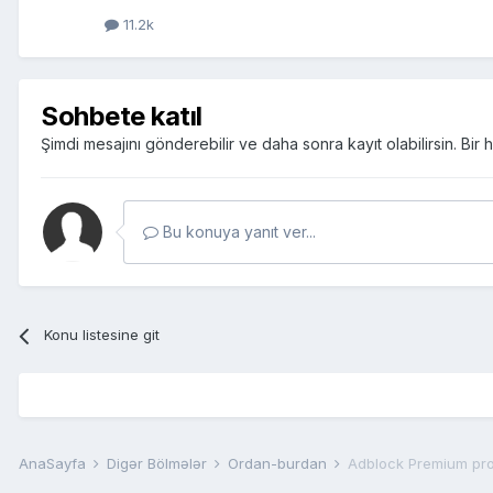
11.2k
Sohbete katıl
Şimdi mesajını gönderebilir ve daha sonra kayıt olabilirsin. Bi
Bu konuya yanıt ver...
Konu listesine git
AnaSayfa
Digər Bölmələr
Ordan-burdan
Adblock Premium pr