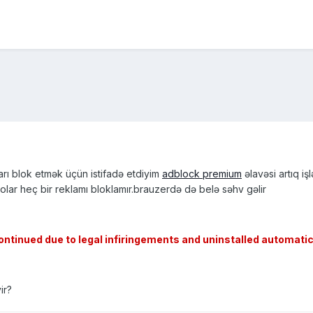
rı blok etmək üçün istifadə etdiyim
adblock premium
əlavəsi artıq i
 olar heç bir reklamı bloklamır.brauzerdə də belə səhv gəlir
tinued due to legal infiringements and uninstalled automatic
ir?