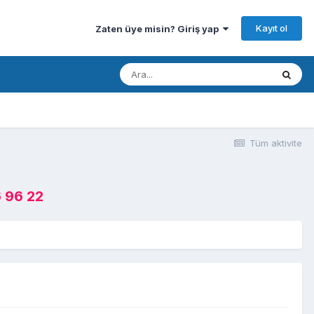
Kayıt ol
Zaten üye misin? Giriş yap
Tüm aktivite
 96 22