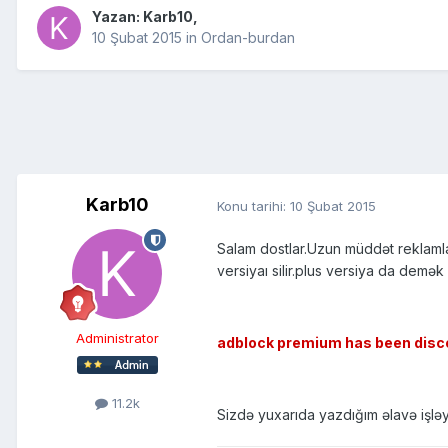
Yazan:
Karb10
,
10 Şubat 2015
in
Ordan-burdan
Karb10
Konu tarihi:
10 Şubat 2015
Salam dostlar.Uzun müddət reklamla
versiyaı silir.plus versiya da demək
Administrator
adblock premium has been discon
11.2k
Sizdə yuxarıda yazdığım əlavə işləy