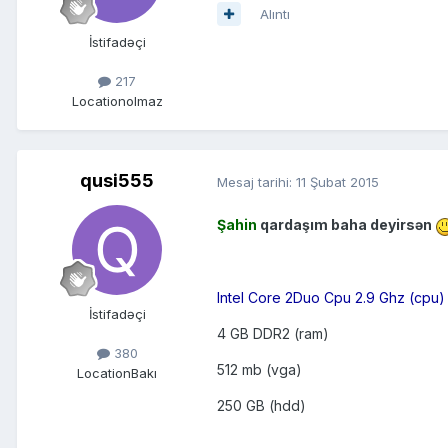
Alıntı
İstifadəçi
217
Location
olmaz
qusi555
Mesaj tarihi:
11 Şubat 2015
Şahin
qardaşım baha deyirsən
Intel Core 2Duo Cpu 2.9 Ghz (cpu)
İstifadəçi
4 GB DDR2 (ram)
380
512 mb (vga)
Location
Bakı
250 GB (hdd)