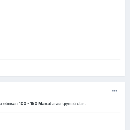
də etmisən
100 - 150 Mana
t arası qiyməti olar .