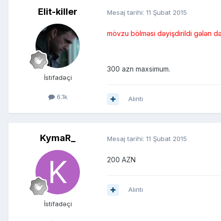
Elit-killer
Mesaj tarihi:
11 Şubat 2015
mövzu bölməsi dəyişdirildi gələn dəf
300 azn maxsimum.
İstifadəçi
6.1k
Alıntı
KymaR_
Mesaj tarihi:
11 Şubat 2015
200 AZN
Alıntı
İstifadəçi