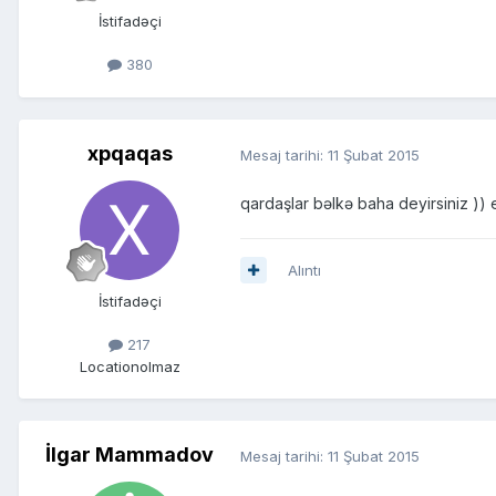
İstifadəçi
380
xpqaqas
Mesaj tarihi:
11 Şubat 2015
qardaşlar bəlkə baha deyirsiniz )) 
Alıntı
İstifadəçi
217
Location
olmaz
İlgar Mammadov
Mesaj tarihi:
11 Şubat 2015