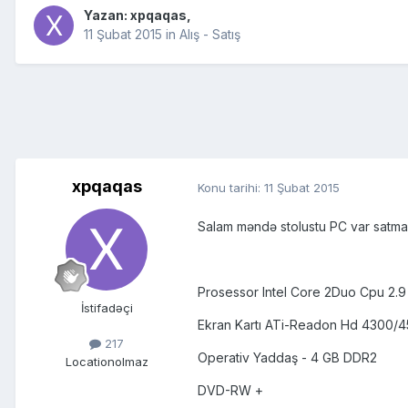
Yazan:
xpqaqas
,
11 Şubat 2015
in
Alış - Satış
xpqaqas
Konu tarihi:
11 Şubat 2015
Salam məndə stolustu PC var satmaq 
Prosessor Intel Core 2Duo Cpu 2.9
İstifadəçi
Ekran Kartı ATi-Readon Hd 4300/
217
Operativ Yaddaş - 4 GB DDR2
Location
olmaz
DVD-RW +