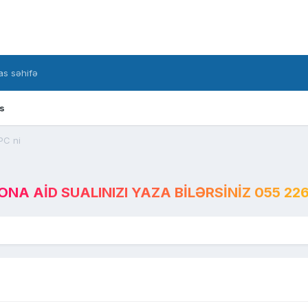
s səhifə
s
PC ni
A AID SUALINIZI YAZA BILƏRSINIZ 055 226