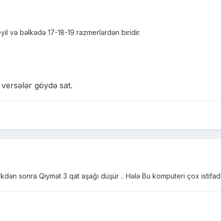
il və bəlkədə 17-18-19 razmerlərdən biridir.
0
versələr göydə sat.
dikdən sonra Qiymət 3 qat aşağı düşür .. Hələ Bu komputeri çox istifa