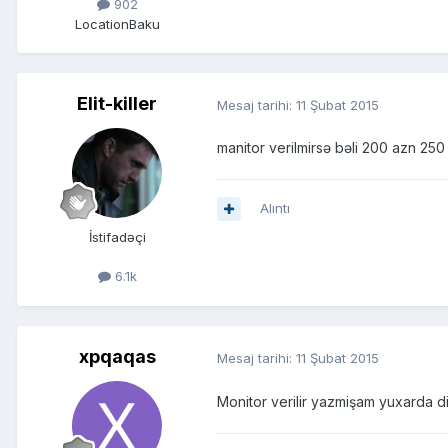
902
Location
Baku
Elit-killer
Mesaj tarihi:
11 Şubat 2015
manitor verilmirsə bəli 200 azn 250 
Alıntı
İstifadəçi
6.1k
xpqaqas
Mesaj tarihi:
11 Şubat 2015
Monitor verilir yazmişam yuxarda d