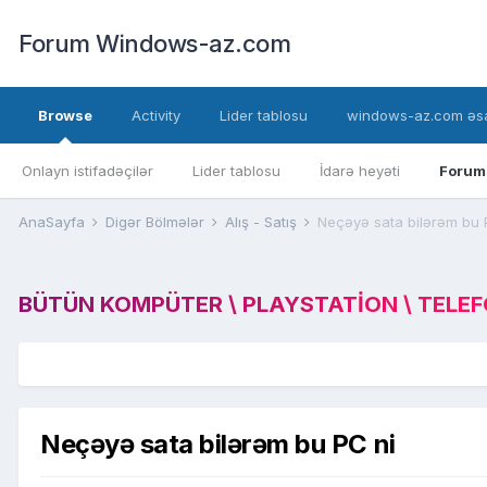
Forum Windows-az.com
Browse
Activity
Lider tablosu
windows-az.com əsa
Onlayn istifadəçilər
Lider tablosu
İdarə heyəti
Forum
AnaSayfa
Digər Bölmələr
Alış - Satış
Neçəyə sata bilərəm bu 
BÜTÜN KOMPÜTER \ PLAYSTATION \ TELEFON
Neçəyə sata bilərəm bu PC ni