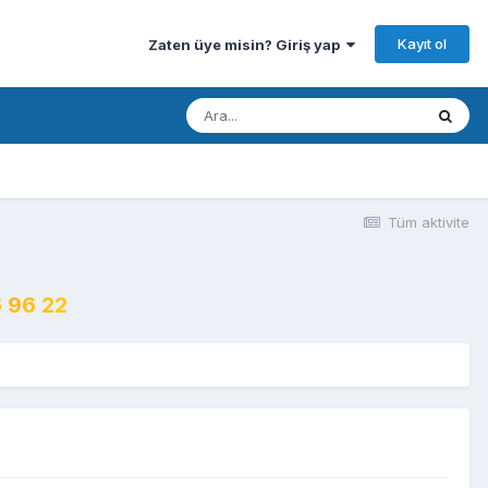
Kayıt ol
Zaten üye misin? Giriş yap
Tüm aktivite
 96 22