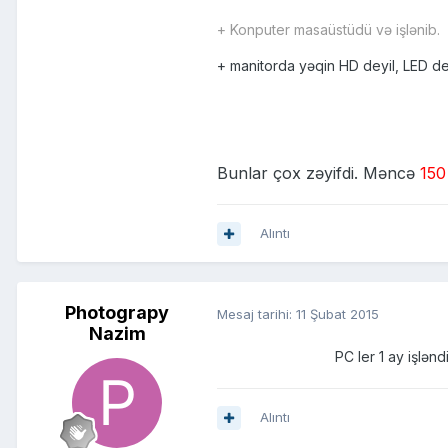
+ Konputer masaüstüdü və işlənib.
+ manitorda yəqin HD deyil, LED dey
Bunlar çox zəyifdi. Məncə
15
Alıntı
Photograpy
Mesaj tarihi:
11 Şubat 2015
Nazim
PC ler 1 ay işlən
Alıntı