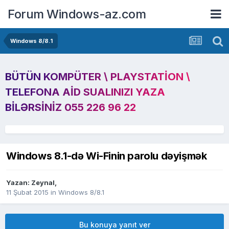
Forum Windows-az.com
Windows 8/8.1
BÜTÜN KOMPÜTER \ PLAYSTATION \
TELEFONA AID SUALINIZI YAZA
BILƏRSINIZ 055 226 96 22
Windows 8.1-də Wi-Finin parolu dəyişmək
Yazan:
Zeynal
,
11 Şubat 2015
in
Windows 8/8.1
Bu konuya yanıt ver