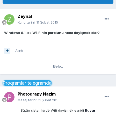
Zeynal
Konu tarihi:
11 Şubat 2015
Windows 8.1-də Wi-Finin parolunu necə dəyişmək olar?
Alıntı
Belə..
Proqramlar telegramda
Photograpy Nazim
Mesaj tarihi:
11 Şubat 2015
Bütün sistemlərdə Wifi dəyişmək eynidi
Buyur