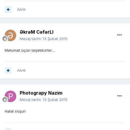
Alıntı
ƏkrəM CəfərLI
Mesaj tarihi:
13 Şubat 2015
Məlumat üçün təşəkkürlər....
Alıntı
Photograpy Nazim
Mesaj tarihi:
13 Şubat 2015
Halal xoşun