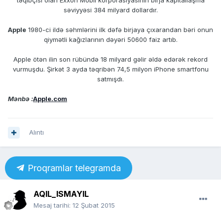
səviyyəsi 384 milyard dollardır.
Apple
1980-ci ildə səhmlərini ilk dəfə birjaya çıxarandan bəri onun
qiymətli kağızlarının dəyəri 50600 faiz artıb.
Apple ötən ilin son rübündə 18 milyard gəlir əldə edərək rekord
vurmuşdu. Şirkət 3 ayda təqribən 74,5 milyon iPhone smartfonu
satmışdı.
Mənbə :
Apple.com
Alıntı
Proqramlar telegramda
AQIL_ISMAYIL
Mesaj tarihi:
12 Şubat 2015