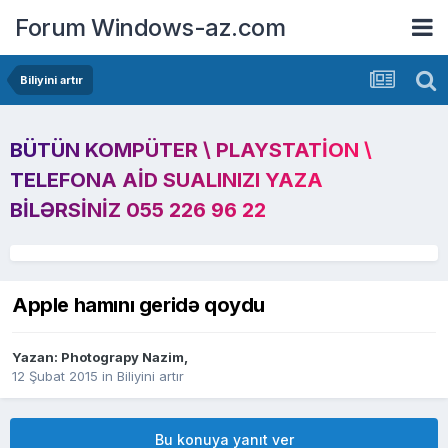
Forum Windows-az.com
Biliyini artır
BÜTÜN KOMPÜTER \ PLAYSTATION \
TELEFONA AID SUALINIZI YAZA
BILƏRSINIZ 055 226 96 22
Apple hamını geridə qoydu
Yazan:
Photograpy Nazim
,
12 Şubat 2015
in
Biliyini artır
Bu konuya yanıt ver