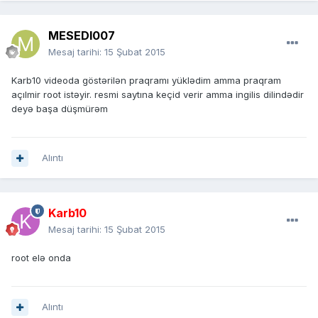
MESEDI007
Mesaj tarihi:
15 Şubat 2015
Karb10 videoda göstərilən praqramı yüklədim amma praqram
açılmir root istəyir. resmi saytına keçid verir amma ingilis dilindədir
deyə başa düşmürəm
Alıntı
Karb10
Mesaj tarihi:
15 Şubat 2015
root elə onda
Alıntı