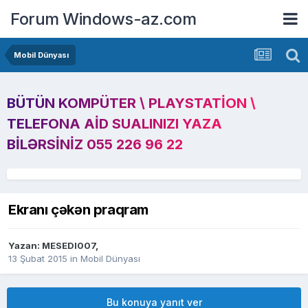
Forum Windows-az.com
Mobil Dünyası
BÜTÜN KOMPÜTER \ PLAYSTATION \
TELEFONA AID SUALINIZI YAZA
BILƏRSINIZ 055 226 96 22
Ekranı çəkən praqram
Yazan:
MESEDI007
,
13 Şubat 2015
in
Mobil Dünyası
Bu konuya yanıt ver