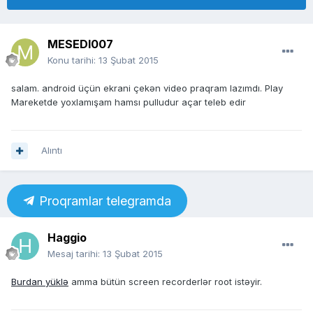
MESEDI007
Konu tarihi:
13 Şubat 2015
salam. android üçün ekrani çekən video praqram lazımdı. Play
Mareketde yoxlamışam hamsı pulludur açar teleb edir
Alıntı
Proqramlar telegramda
Haggio
Mesaj tarihi:
13 Şubat 2015
Burdan yüklə
amma bütün screen recorderlər root istəyir.