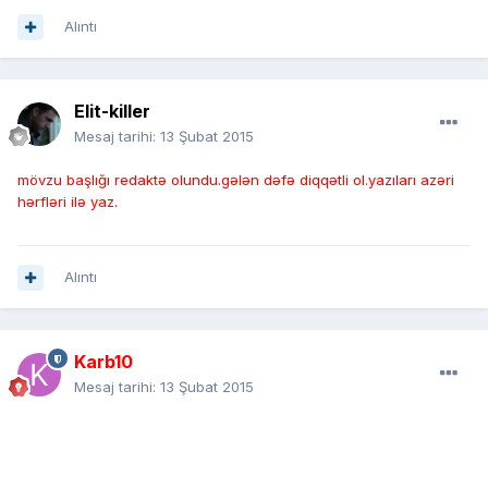
Alıntı
Elit-killer
Mesaj tarihi:
13 Şubat 2015
mövzu başlığı redaktə olundu.gələn dəfə diqqətli ol.yazıları azəri
hərfləri ilə yaz.
Alıntı
Karb10
Mesaj tarihi:
13 Şubat 2015