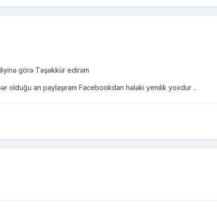
diyinə görə Təşəkkür edirəm
əbər olduğu an paylaşıram Facebookdan hələki yenilik yoxdur ..