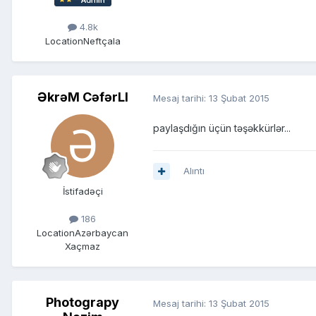
4.8k
Location
Neftçala
ƏkrəM CəfərLI
Mesaj tarihi:
13 Şubat 2015
paylaşdığın üçün təşəkkürlər...
Alıntı
İstifadəçi
186
Location
Azərbaycan
Xaçmaz
Photograpy
Mesaj tarihi:
13 Şubat 2015