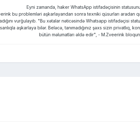
Eyni zamanda, haker WhatsApp istifadəçisinin statusunu 
rink bu problemləri aşkarlayandan sonra texniki qüsurları aradan qa
dığını vurğulayıb. "Bu xətalar nəticəsində Whatsapp istifadəçisi statu
anlıqla aşkarlaya bilər. Beləcə, tanımadığınız şəxs sizin privatlıq, ko
bütün məlumatları əldə edir", - M.Zveerink bloqu