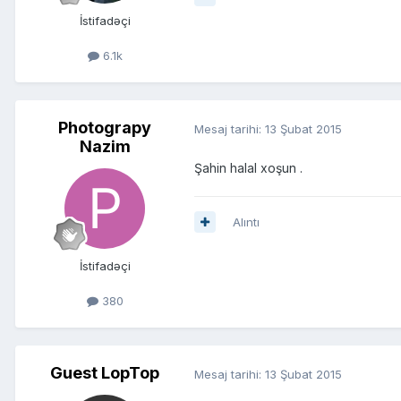
İstifadəçi
6.1k
Photograpy
Mesaj tarihi:
13 Şubat 2015
Nazim
Şahin halal xoşun .
Alıntı
İstifadəçi
380
Guest LopTop
Mesaj tarihi:
13 Şubat 2015