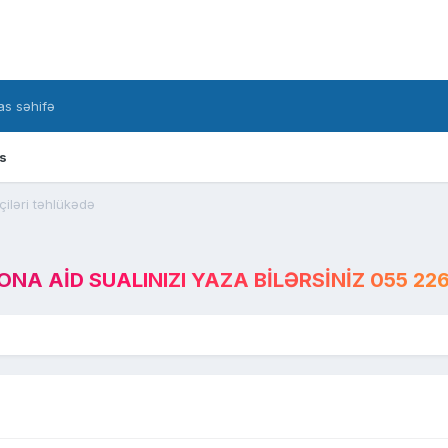
s səhifə
s
iləri təhlükədə
A AID SUALINIZI YAZA BILƏRSINIZ 055 226