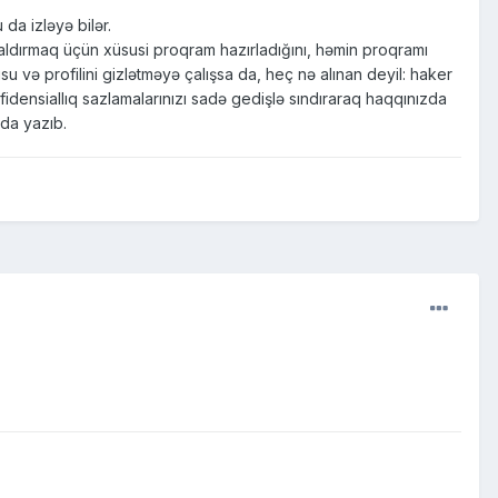
da izləyə bilər.
ldırmaq üçün xüsusi proqram hazırladığını, həmin proqramı
su və profilini gizlətməyə çalışsa da, heç nə alınan deyil: haker
nfidensiallıq sazlamalarınızı sadə gedişlə sındıraraq haqqınızda
nda yazıb.