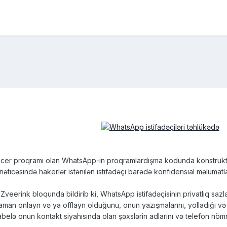
er proqramı olan WhatsApp-ın proqramlardışma kodunda konstruktiv ç
nəticəsində hakerlər istənilən istifadəçi barədə konfidensial məlumatlar
Zveerink bloqunda bildirib ki, WhatsApp istifadəçisinin privatlıq sa
an onlayn və ya offlayn olduğunu, onun yazışmalarını, yolladığı və ya a
belə onun kontakt siyahısında olan şəxslərin adlarını və telefon nömrə