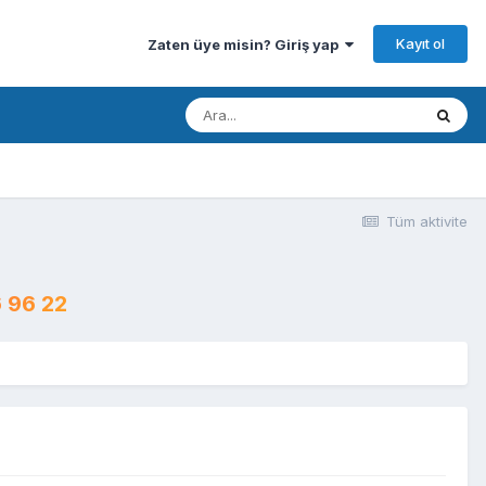
Kayıt ol
Zaten üye misin? Giriş yap
Tüm aktivite
 96 22