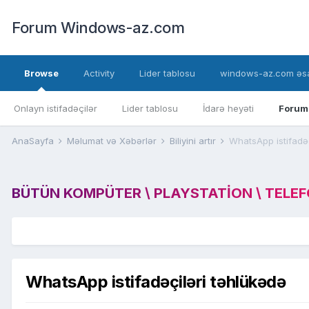
Forum Windows-az.com
Browse
Activity
Lider tablosu
windows-az.com əsa
Onlayn istifadəçilər
Lider tablosu
İdarə heyəti
Forum
AnaSayfa
Məlumat və Xəbərlər
Biliyini artır
WhatsApp istifadəç
BÜTÜN KOMPÜTER \ PLAYSTATION \ TELEFON
WhatsApp istifadəçiləri təhlükədə