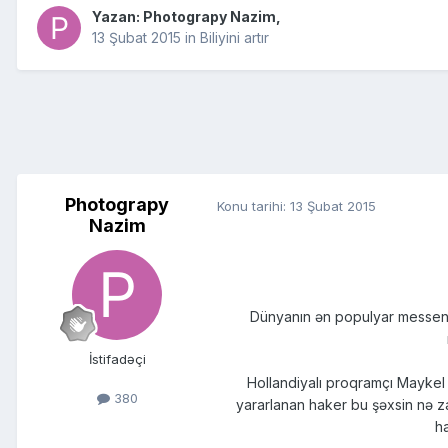
Yazan:
Photograpy Nazim
,
13 Şubat 2015
in
Biliyini artır
Photograpy
Konu tarihi:
13 Şubat 2015
Nazim
Dünyanın ən populyar messenc
İstifadəçi
Hollandiyalı proqramçı Maykel 
380
yararlanan haker bu şəxsin nə zam
ha