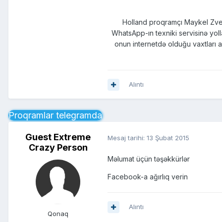
Holland proqramçı Maykel Zvee
WhatsApp-ın texniki servisinə yolla
onun internetdə olduğu vaxtları as
Alıntı
Proqramlar telegramda
Guest Extreme
Mesaj tarihi:
13 Şubat 2015
Crazy Person
Məlumat üçün təşəkkürlər
Facebook-a ağırlıq verin
Alıntı
Qonaq