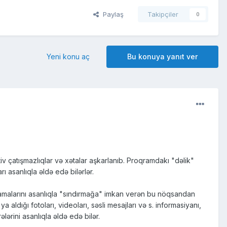
Paylaş
Takipçiler
0
Yeni konu aç
Bu konuya yanıt ver
atışmazlıqlar və xətalar aşkarlanıb. Proqramdakı "dəlik"
ı asanlıqla əldə edə bilərlər.
zlamalarını asanlıqla "sındırmağa" imkan verən bu nöqsandan
ldığı fotoları, videoları, səsli mesajları və s. informasiyanı,
lərini asanlıqla əldə edə bilər.