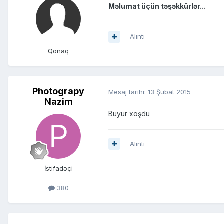
Məlumat üçün təşəkkürlər...
Alıntı
Qonaq
Photograpy
Mesaj tarihi:
13 Şubat 2015
Nazim
Buyur xoşdu
Alıntı
İstifadəçi
380