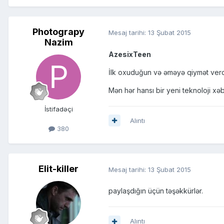
Photograpy
Mesaj tarihi:
13 Şubat 2015
Nazim
AzesixTeen
İlk oxuduğun və əməyə qiymət ver
Mən hər hansı bir yeni teknoloji x
İstifadəçi
Alıntı
380
Elit-killer
Mesaj tarihi:
13 Şubat 2015
paylaşdığın üçün təşəkkürlər.
Alıntı