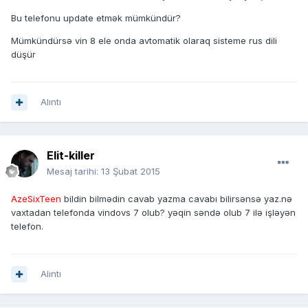
Bu telefonu update etmək mümkündür?
Mümkündürsə vin 8 ele onda avtomatik olaraq sisteme rus dili
düşür
Alıntı
Elit-killer
Mesaj tarihi:
13 Şubat 2015
AzeSixTeen
bildin bilmədin cavab yazma cavabı bilirsənsə yaz.nə
vaxtadan telefonda vindovs 7 olub? yəqin səndə olub 7 ilə işləyən
telefon.
Alıntı