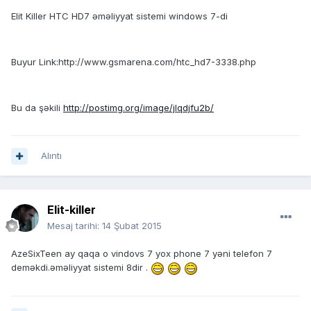
Elit Killer HTC HD7 əməliyyat sistemi windows 7-di
Buyur Link:http://www.gsmarena.com/htc_hd7-3338.php
Bu da şəkili
http://postimg.org/image/jlqdjfu2b/
Alıntı
Elit-killer
Mesaj tarihi:
14 Şubat 2015
AzeSixTeen ay qaqa o vindovs 7 yox phone 7 yəni telefon 7
deməkdi.əməliyyat sistemi 8dir .