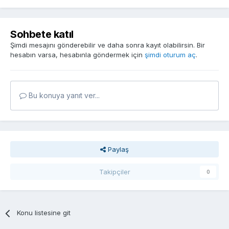
Sohbete katıl
Şimdi mesajını gönderebilir ve daha sonra kayıt olabilirsin. Bir
hesabın varsa, hesabınla göndermek için
şimdi oturum aç
.
Bu konuya yanıt ver...
Paylaş
Takipçiler
0
Konu listesine git