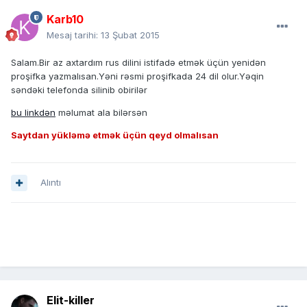
Karb10
Mesaj tarihi:
13 Şubat 2015
Salam.Bir az axtardım rus dilini istifadə etmək üçün yenidən
proşifka yazmalısan.Yəni rəsmi proşifkada 24 dil olur.Yəqin
səndəki telefonda silinib obirilər
bu linkdən
məlumat ala bilərsən
Saytdan yükləmə etmək üçün qeyd olmalısan
Alıntı
Elit-killer