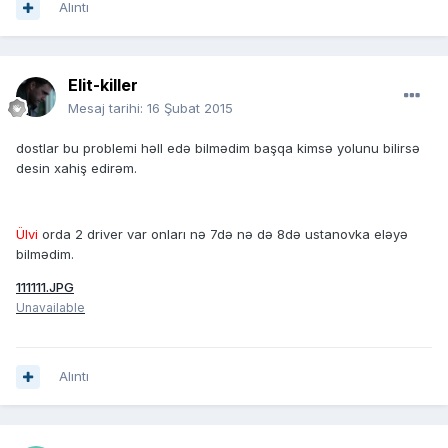
Alıntı
Elit-killer
Mesaj tarihi:
16 Şubat 2015
dostlar bu problemi həll edə bilmədim başqa kimsə yolunu bilirsə
desin xahiş edirəm.
Ülvi
orda 2 driver var onları nə 7də nə də 8də ustanovka eləyə
bilmədim.
111111.JPG
Unavailable
Alıntı