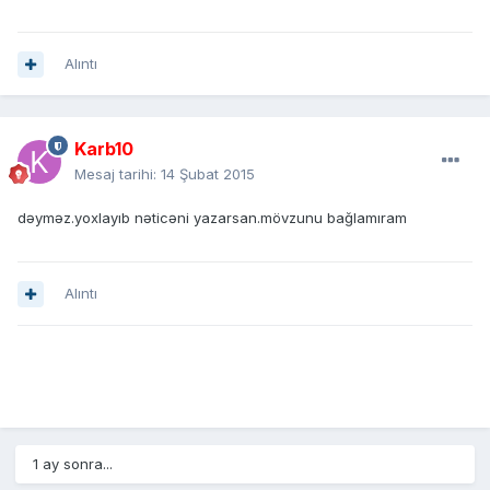
Alıntı
Karb10
Mesaj tarihi:
14 Şubat 2015
dəyməz.yoxlayıb nəticəni yazarsan.mövzunu bağlamıram
Alıntı
1 ay sonra...