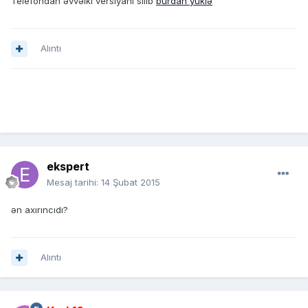
Telefondan əvvəlki versiyanı silib
burdan yüklə
Alıntı
ekspert
Mesaj tarihi:
14 Şubat 2015
ən axırıncıdı?
Alıntı