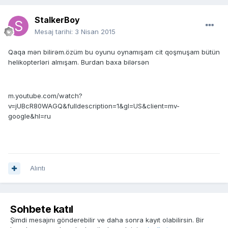
StalkerBoy
Mesaj tarihi:
3 Nisan 2015
Qaqa mən bilirəm.özüm bu oyunu oynamışam cit qoşmuşam bütün
helikopterləri almışam. Burdan baxa bilərsən
m.youtube.com/watch?
v=jUBcR80WAGQ&fulldescription=1&gl=US&client=mv-
google&hl=ru
Alıntı
Sohbete katıl
Şimdi mesajını gönderebilir ve daha sonra kayıt olabilirsin. Bir