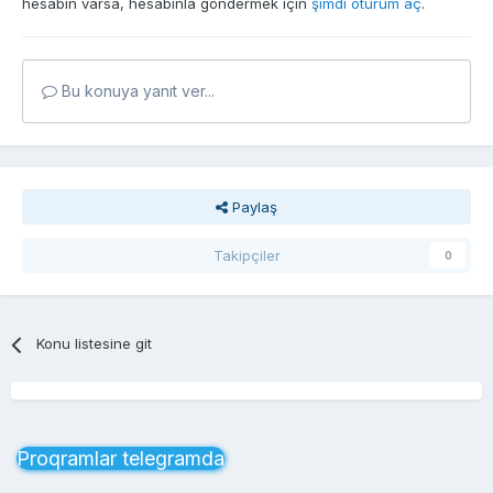
hesabın varsa, hesabınla göndermek için
şimdi oturum aç
.
Bu konuya yanıt ver...
Paylaş
Takipçiler
0
Konu listesine git
Proqramlar telegramda