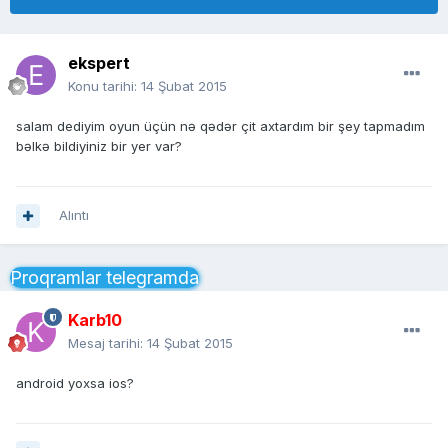
ekspert
Konu tarihi:
14 Şubat 2015
salam dediyim oyun üçün nə qədər çit axtardım bir şey tapmadım
bəlkə bildiyiniz bir yer var?
Alıntı
Proqramlar telegramda
Karb10
Mesaj tarihi:
14 Şubat 2015
android yoxsa ios?