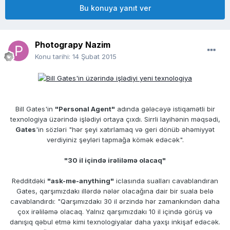
Bu konuya yanıt ver
Photograpy Nazim
Konu tarihi:
14 Şubat 2015
Bill Gates'in
"Personal Agent"
adında gələcəyə istiqamətli bir
texnologiya üzərində işlədiyi ortaya çıxdı. Sirrli layihənin məqsədi,
Gates
'in sözləri "hər şeyi xatırlamaq və geri dönüb əhəmiyyət
verdiyiniz şeyləri tapmağa kömək edəcək".
"30 il içində irəliləmə olacaq"
Redditdəki
"ask-me-anything"
iclasında sualları cavablandıran
Gates, qarşımızdakı illərdə nələr olacağına dair bir suala belə
cavablandırdı: "Qarşımızdakı 30 il ərzində hər zamankındən daha
çox irəliləmə olacaq. Yalnız qarşımızdakı 10 il içində görüş və
danışıq qəbul etmə kimi texnologiyalar daha yaxşı inkişaf edəcək.