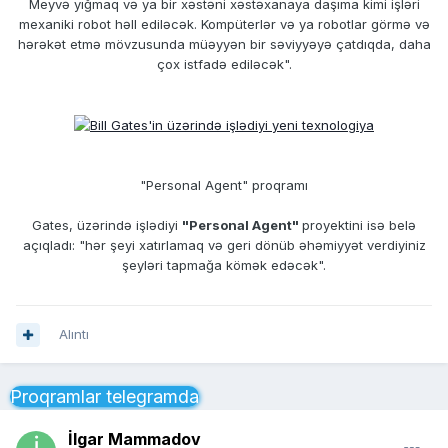
Meyvə yığmaq və ya bir xəstəni xəstəxanaya daşıma kimi işləri
mexaniki robot həll ediləcək. Kompüterlər və ya robotlar görmə və
hərəkət etmə mövzusunda müəyyən bir səviyyəyə çatdıqda, daha
çox istfadə ediləcək".
"Personal Agent" proqramı
Gates, üzərində işlədiyi
"Personal Agent"
proyektini isə belə
açıqladı: "hər şeyi xatırlamaq və geri dönüb əhəmiyyət verdiyiniz
şeyləri tapmağa kömək edəcək".
Alıntı
Proqramlar telegramda
İlgar Mammadov