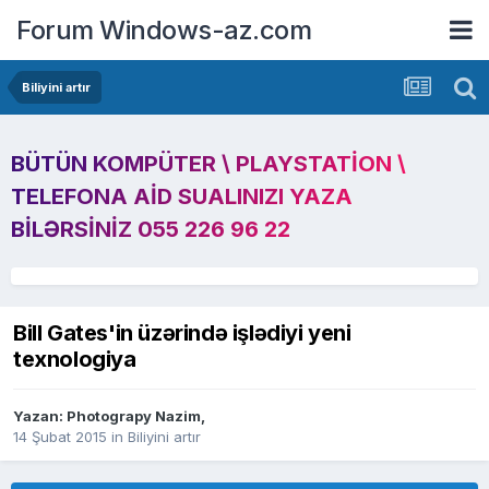
Forum Windows-az.com
Biliyini artır
BÜTÜN KOMPÜTER \ PLAYSTATION \
TELEFONA AID SUALINIZI YAZA
BILƏRSINIZ 055 226 96 22
Bill Gates'in üzərində işlədiyi yeni
texnologiya
Yazan:
Photograpy Nazim
,
14 Şubat 2015
in
Biliyini artır