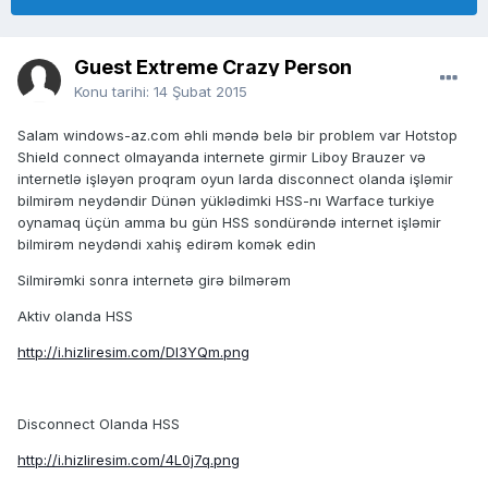
Guest Extreme Crazy Person
Konu tarihi:
14 Şubat 2015
Salam windows-az.com əhli məndə belə bir problem var Hotstop
Shield connect olmayanda internete girmir Liboy Brauzer və
internetlə işləyən proqram oyun larda disconnect olanda işləmir
bilmirəm neydəndir Dünən yüklədimki HSS-nı Warface turkiye
oynamaq üçün amma bu gün HSS sondürəndə internet işləmir
bilmirəm neydəndi xahiş edirəm komək edin
Silmirəmki sonra internetə girə bilmərəm
Aktiv olanda HSS
http://i.hizliresim.com/Dl3YQm.png
Disconnect Olanda HSS
http://i.hizliresim.com/4L0j7q.png