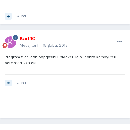
Alıntı
Karb10
Mesaj tarihi:
15 Şubat 2015
Program files-dən papqasını unlocker ilə sil sonra kompyuteri
perezaqruzka elə
Alıntı