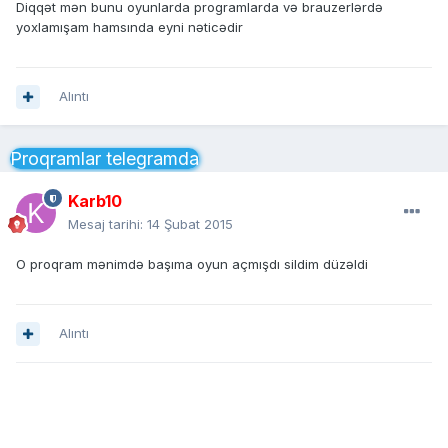
Diqqət mən bunu oyunlarda programlarda və brauzerlərdə
yoxlamışam hamsında eyni nəticədir
Alıntı
Proqramlar telegramda
Karb10
Mesaj tarihi:
14 Şubat 2015
O proqram mənimdə başıma oyun açmışdı sildim düzəldi
Alıntı