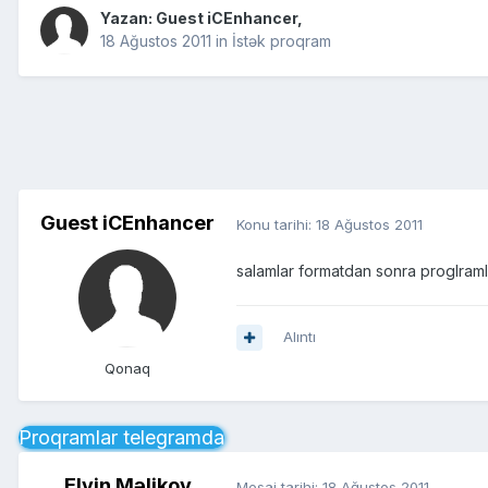
Yazan: Guest iCEnhancer,
18 Ağustos 2011
in
İstək proqram
Guest iCEnhancer
Konu tarihi:
18 Ağustos 2011
salamlar formatdan sonra proglramla
Alıntı
Qonaq
Proqramlar telegramda
Elvin Məlikov
Mesaj tarihi:
18 Ağustos 2011