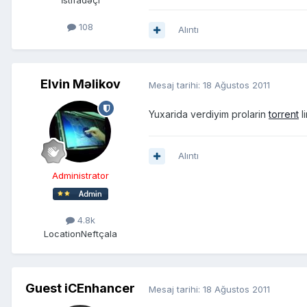
İstifadəçi
108
Alıntı
Elvin Məlikov
Mesaj tarihi:
18 Ağustos 2011
Yuxarida verdiyim prolarin
torrent
li
Alıntı
Administrator
4.8k
Location
Neftçala
Guest iCEnhancer
Mesaj tarihi:
18 Ağustos 2011