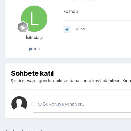
xoshdu
Alıntı
İstifadəçi
108
Sohbete katıl
Şimdi mesajını gönderebilir ve daha sonra kayıt olabilirsin. Bi
Bu konuya yanıt ver...