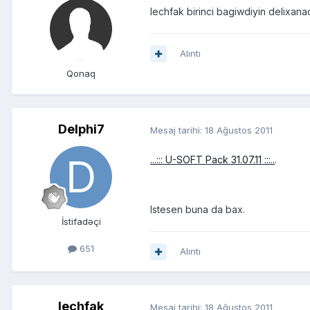
lechfak birinci bagiwdiyin delixana
Alıntı
Qonaq
Delphi7
Mesaj tarihi:
18 Ağustos 2011
...::: U-SOFT Pack 31.07.11 :::..
.
Istesen buna da bax.
İstifadəçi
651
Alıntı
lechfak
Mesaj tarihi:
18 Ağustos 2011