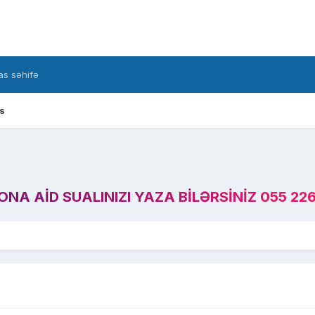
s səhifə
s
A AID SUALINIZI YAZA BILƏRSINIZ 055 226