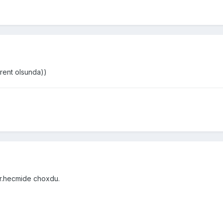
rent olsunda))
r.hecmide choxdu.