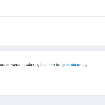
r hesabın varsa, hesabınla göndermek için
şimdi oturum aç
.