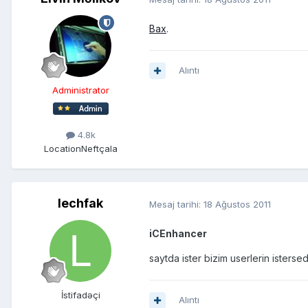
Bax
.
Alıntı
Administrator
4.8k
Location
Neftçala
lechfak
Mesaj tarihi:
18 Ağustos 2011
iCEnhancer
saytda ister bizim userlerin isterse
İstifadəçi
Alıntı