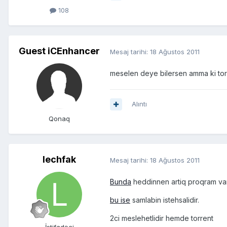
108
Guest iCEnhancer
Mesaj tarihi:
18 Ağustos 2011
meselen deye bilersen amma ki tor
Alıntı
Qonaq
lechfak
Mesaj tarihi:
18 Ağustos 2011
Bunda
heddinnen artiq proqram va
bu ise
samlabin istehsalidir.
2ci meslehetlidir hemde torrent