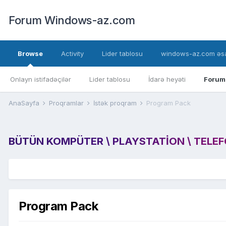
Forum Windows-az.com
Browse
Activity
Lider tablosu
windows-az.com əsa
Onlayn istifadəçilər
Lider tablosu
İdarə heyəti
Forum
AnaSayfa
Proqramlar
İstək proqram
Program Pack
BÜTÜN KOMPÜTER \ PLAYSTATION \ TELEFON
Program Pack