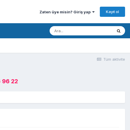
Kayıt ol
Zaten üye misin? Giriş yap
Tüm aktivite
 96 22