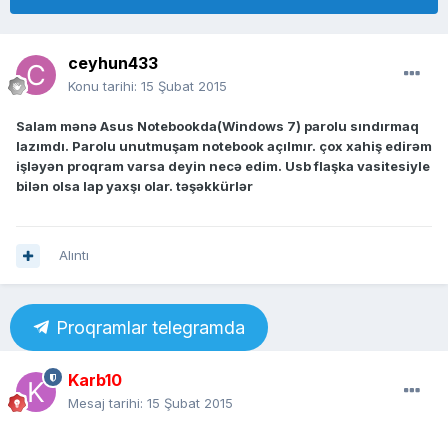
ceyhun433
Konu tarihi:
15 Şubat 2015
Salam mənə Asus Notebookda(Windows 7) parolu sındırmaq
lazımdı. Parolu unutmuşam notebook açılmır. çox xahiş edirəm
işləyən proqram varsa deyin necə edim. Usb flaşka vasitesiyle
bilən olsa lap yaxşı olar. təşəkkürlər
Alıntı
Proqramlar telegramda
Karb10
Mesaj tarihi:
15 Şubat 2015