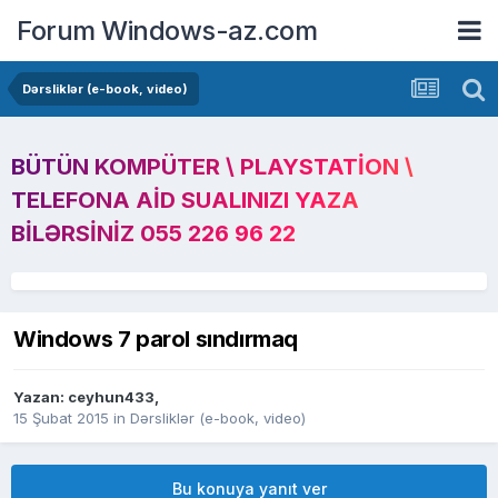
Forum Windows-az.com
Dərsliklər (e-book, video)
BÜTÜN KOMPÜTER \ PLAYSTATION \
TELEFONA AID SUALINIZI YAZA
BILƏRSINIZ 055 226 96 22
Windows 7 parol sındırmaq
Yazan:
ceyhun433
,
15 Şubat 2015
in
Dərsliklər (e-book, video)
Bu konuya yanıt ver