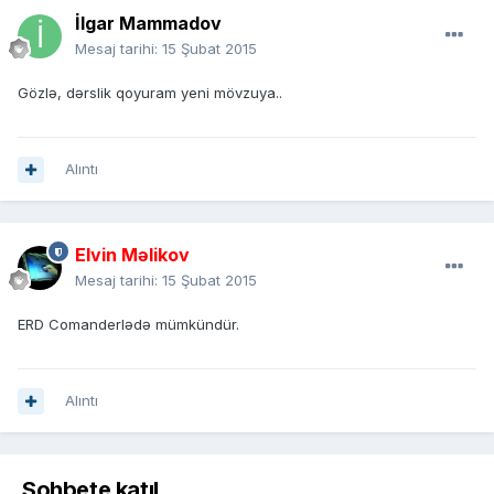
İlgar Mammadov
Mesaj tarihi:
15 Şubat 2015
Gözlə, dərslik qoyuram yeni mövzuya..
Alıntı
Elvin Məlikov
Mesaj tarihi:
15 Şubat 2015
ERD Comanderlədə mümkündür.
Alıntı
Sohbete katıl