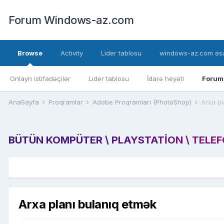
Forum Windows-az.com
Browse
Activity
Lider tablosu
windows-az.com əsa
Onlayn istifadəçilər
Lider tablosu
İdarə heyəti
Forum
AnaSayfa
Proqramlar
Adobe Proqramları (PhotoShop)
Arxa pl
BÜTÜN KOMPÜTER \ PLAYSTATION \ TELEFON
Arxa planı bulanıq etmək