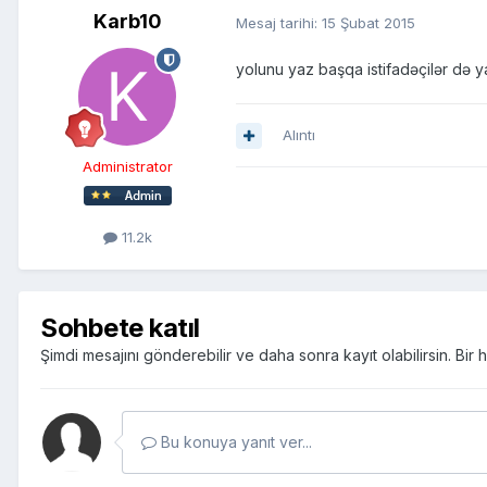
Karb10
Mesaj tarihi:
15 Şubat 2015
yolunu yaz başqa istifadəçilər də y
Alıntı
Administrator
11.2k
Sohbete katıl
Şimdi mesajını gönderebilir ve daha sonra kayıt olabilirsin. Bi
Bu konuya yanıt ver...