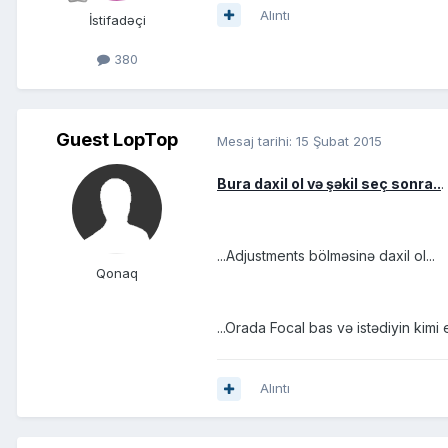
Alıntı
İstifadəçi
380
Guest LopTop
Mesaj tarihi:
15 Şubat 2015
Bura daxil ol və şəkil seç sonra..
.
...Adjustments bölməsinə daxil ol...
Qonaq
...Orada Focal bas və istədiyin kimi et
Alıntı