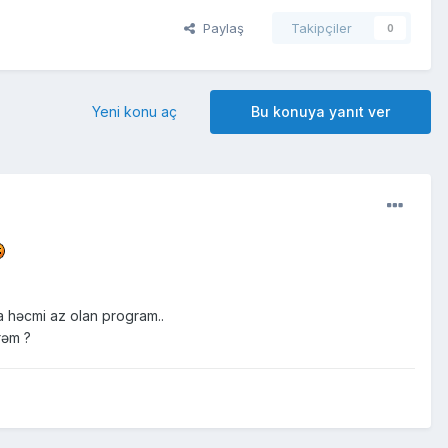
Paylaş
Takipçiler
0
Yeni konu aç
Bu konuya yanıt ver
a həcmi az olan program..
rəm ?