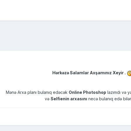
Hərkəzə Salamlar Axşamınız Xeyir .
Mənə Arxa planı bulanıq edəcək
Online Photoshop
lazımdı və y
və
Selfienin arxasını
necə bulanıq edə bilə