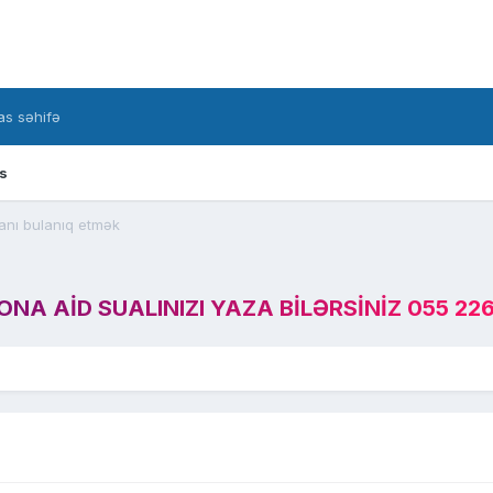
s səhifə
s
anı bulanıq etmək
A AID SUALINIZI YAZA BILƏRSINIZ 055 226