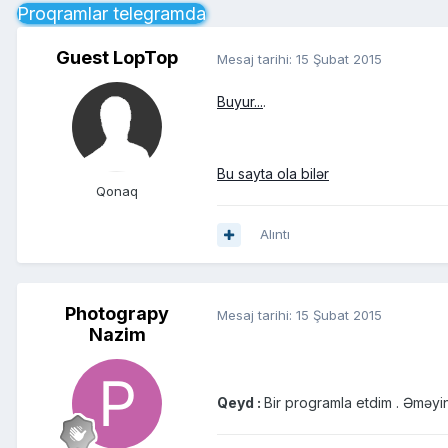
Proqramlar telegramda
Guest LopTop
Mesaj tarihi:
15 Şubat 2015
Buyur...
.
Bu sayta ola bilər
Qonaq
Alıntı
Photograpy
Mesaj tarihi:
15 Şubat 2015
Nazim
Qeyd :
Bir programla etdim . Əməyin