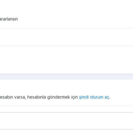
ararlansın
r hesabın varsa, hesabınla göndermek için
şimdi oturum aç
.