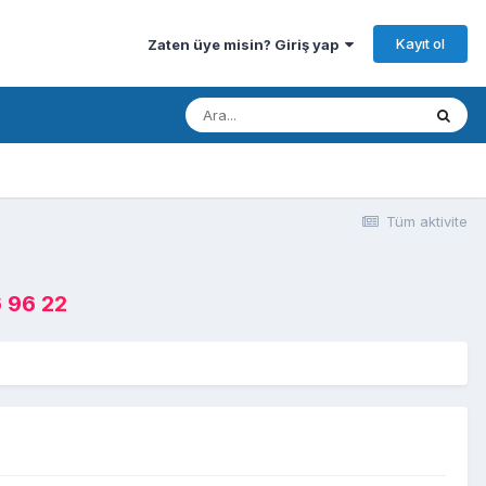
Kayıt ol
Zaten üye misin? Giriş yap
Tüm aktivite
 96 22