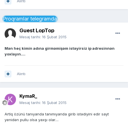
Alıntı
Proqramlar telegramda
Guest LopTop
Mesaj tarihi:
16 Şubat 2015
Mən heç kimin adına girməmişəm istəyirsiz ip adresinnən
yoxlayın....
Alıntı
KymaR_
Mesaj tarihi:
16 Şubat 2015
Artlq özünü tanıyanda tanımıyanda girib istədiyini edir sayt
yenidən pullu olsa yaxşı olar....