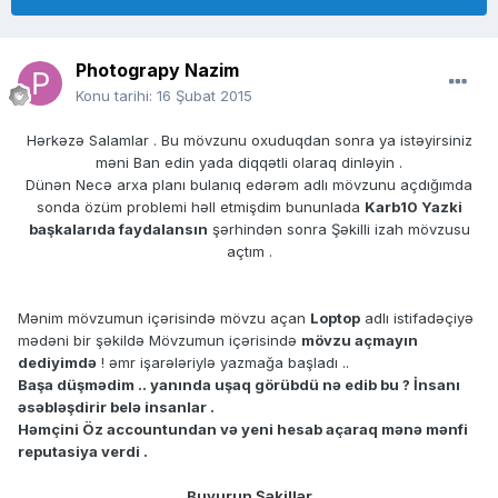
Photograpy Nazim
Konu tarihi:
16 Şubat 2015
Hərkəzə Salamlar . Bu mövzunu oxuduqdan sonra ya istəyirsiniz
məni Ban edin yada diqqətli olaraq dinləyin .
Dünən Necə arxa planı bulanıq edərəm adlı mövzunu açdığımda
sonda özüm problemi həll etmişdim bununlada
Karb10 Yazki
başkalarıda faydalansın
şərhindən sonra Şəkilli izah mövzusu
açtım .
Mənim mövzumun içərisində mövzu açan
Loptop
adlı istifadəçiyə
mədəni bir şəkildə Mövzumun içərisində
mövzu açmayın
dediyimdə
! əmr işarələriylə yazmağa başladı ..
Başa düşmədim .. yanında uşaq görübdü nə edib bu ? İnsanı
əsəbləşdirir belə insanlar .
Həmçini Öz accountundan və yeni hesab açaraq mənə mənfi
reputasiya verdi .
Buyurun Şəkillər