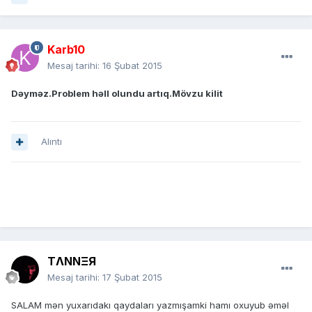
Karb10
Mesaj tarihi:
16 Şubat 2015
Dəyməz.Problem həll olundu artıq.Mövzu kilit
Alıntı
TΛNNΞЯ
Mesaj tarihi:
17 Şubat 2015
SALAM mən yuxarıdakı qaydaları yazmışamki hamı oxuyub əməl