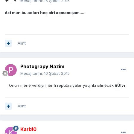
Mesaj tarihi:
16 Şubat 2015
Axi mən bu adları heç biri açmamışam....
Alıntı
Photograpy Nazim
Mesaj tarihi:
16 Şubat 2015
Onun mənə verdiyi mənfi reputasiyalar yəqinki silinəcək
#Ülvi
Alıntı
Karb10