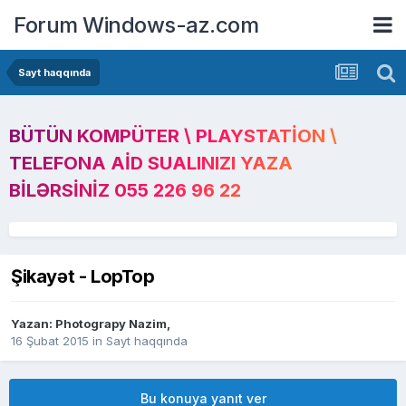
Forum Windows-az.com
Sayt haqqında
BÜTÜN KOMPÜTER \ PLAYSTATION \
TELEFONA AID SUALINIZI YAZA
BILƏRSINIZ 055 226 96 22
Şikayət - LopTop
Yazan:
Photograpy Nazim
,
16 Şubat 2015
in
Sayt haqqında
Bu konuya yanıt ver