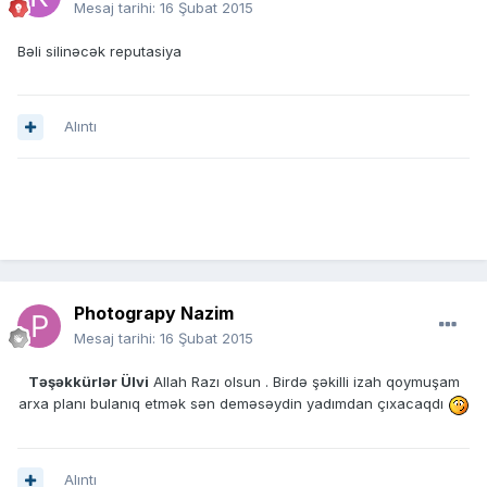
Mesaj tarihi:
16 Şubat 2015
Bəli silinəcək reputasiya
Alıntı
Photograpy Nazim
Mesaj tarihi:
16 Şubat 2015
Təşəkkürlər Ülvi
Allah Razı olsun . Birdə şəkilli izah qoymuşam
arxa planı bulanıq etmək sən deməsəydin yadımdan çıxacaqdı
Alıntı