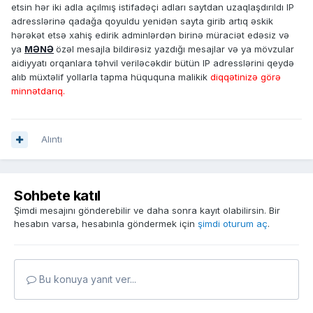
etsin hər iki adla açılmış istifadəçi adları saytdan uzaqlaşdırıldı IP
adresslərinə qadağa qoyuldu yenidən sayta girib artıq əskik
hərəkət etsə xahiş edirik adminlərdən birinə müraciət edəsiz və
ya
MƏNƏ
özəl mesajla bildirəsiz yazdığı mesajlar və ya mövzular
aidiyyatı orqanlara təhvil veriləcəkdir bütün IP adresslərini qeydə
alıb müxtəlif yollarla tapma hüququna malikik
diqqətinizə görə
minnətdarıq.
Alıntı
Sohbete katıl
Şimdi mesajını gönderebilir ve daha sonra kayıt olabilirsin. Bir
hesabın varsa, hesabınla göndermek için
şimdi oturum aç
.
Bu konuya yanıt ver...