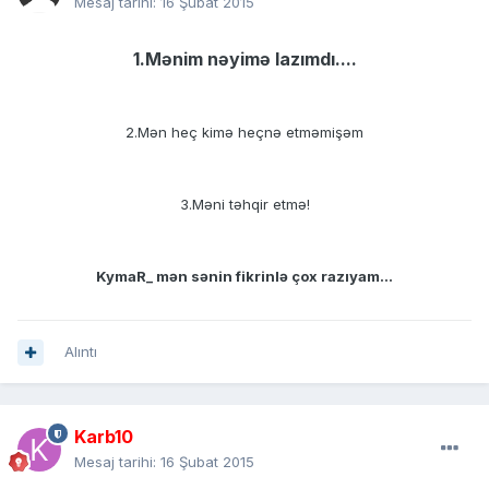
Mesaj tarihi:
16 Şubat 2015
1.Mənim nəyimə lazımdı....
2.Mən heç kimə heçnə etməmişəm
3.Məni təhqir etmə!
KymaR_ mən sənin fikrinlə çox razıyam...
Alıntı
Karb10
Mesaj tarihi:
16 Şubat 2015