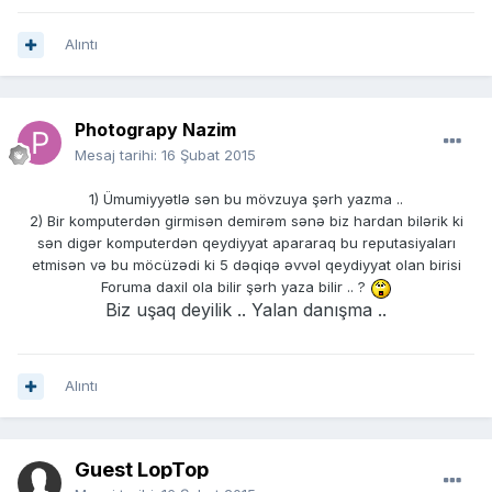
Alıntı
Photograpy Nazim
Mesaj tarihi:
16 Şubat 2015
1) Ümumiyyətlə sən bu mövzuya şərh yazma ..
2) Bir komputerdən girmisən demirəm sənə biz hardan bilərik ki
sən digər komputerdən qeydiyyat apararaq bu reputasiyaları
etmisən və bu möcüzədi ki 5 dəqiqə əvvəl qeydiyyat olan birisi
Foruma daxil ola bilir şərh yaza bilir .. ?
Biz uşaq deyilik .. Yalan danışma ..
Alıntı
Guest LopTop