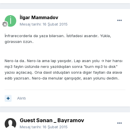
İlgar Mammadov
Mesaj tarihi:
16 Şubat 2015
İnfrarecorderlə də yaza bilərsən.. İstifadəsi asandır.. Yüklə,
görəssən özün..
Nero-la da.. Nero-la ama lap yaxşıdır.. Lap asan yolu → hər hansı
mp3 faylın üstündə nero yazıldıqdan sonra "burn mp3 to disk"
yazısı açılacaq.. Ona daxil olduqdan sonra digər faylları da əlavə
edib yazırsan.. Nero-da menular qarışıqdır, asan yolunu dedim..
Alıntı
Guest Sənan _ Bayramov
Mesaj tarihi:
16 Şubat 2015