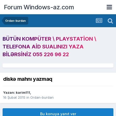
Forum Windows-az.com
Ordan-burdan
BÜTÜN KOMPÜTER \ PLAYSTATION \
TELEFONA AID SUALINIZI YAZA
BILƏRSINIZ 055 226 96 22
diskə mahnı yazmaq
Yazan:
karim111
,
16 Şubat 2015
in
Ordan-burdan
Bu konuya yanıt ver