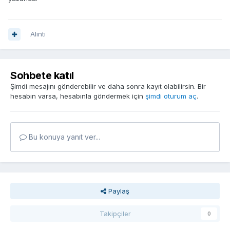
Alıntı
Sohbete katıl
Şimdi mesajını gönderebilir ve daha sonra kayıt olabilirsin. Bir
hesabın varsa, hesabınla göndermek için
şimdi oturum aç
.
Bu konuya yanıt ver...
Paylaş
Takipçiler
0