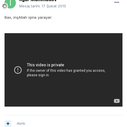
Mesaj tarihi:
17 Şubat 2015
Bax, inşAllah işinə yarayar:
Alıntı