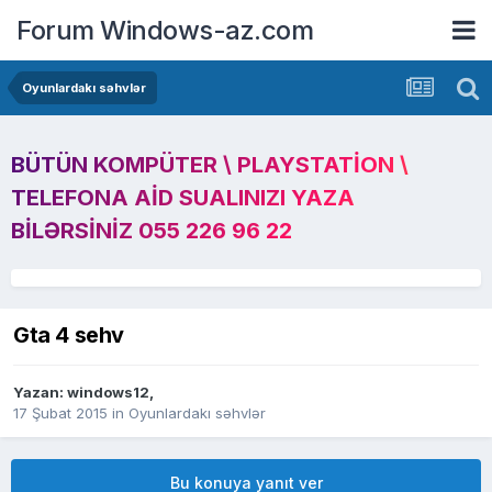
Forum Windows-az.com
Oyunlardakı səhvlər
BÜTÜN KOMPÜTER \ PLAYSTATION \
TELEFONA AID SUALINIZI YAZA
BILƏRSINIZ 055 226 96 22
Gta 4 sehv
Yazan:
windows12
,
17 Şubat 2015
in
Oyunlardakı səhvlər
Bu konuya yanıt ver