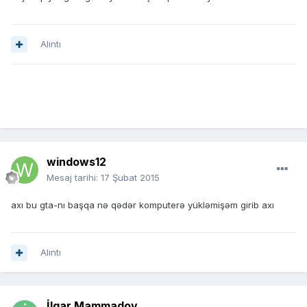
Alıntı
windows12
Mesaj tarihi:
17 Şubat 2015
axı bu gta-nı başqa nə qədər komputerə yükləmişəm girib axı
Alıntı
İlgar Mammadov