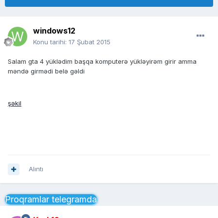
windows12
Konu tarihi:
17 Şubat 2015
Salam gta 4 yüklədim başqa komputerə yükləyirəm girir amma
məndə girmədi belə gəldi
şəkil
Alıntı
Proqramlar telegramda