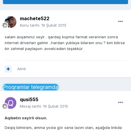
machete522
Konu tarihi:
19 Şubat 2015
salam axşamınız xeyir . qardaş kopma farmat verənnən sonra
internet driverləri gəlmir ..hardan yükləyə bilərəm onu ? kim bilirsə
bir zəhmət paylaşsın .əvvəlcədən təşəkkür
Alıntı
Proqramlar telegramda
qusi555
Mesaj tarihi:
19 Şubat 2015
Aqibətin xeyirli olsun.
Dəqiq bilmirəm, amma yoxla gör sənə lazım olan, aşağıda linkdə