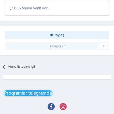
Bu konuya yanıt ver...
Paylaş
Takipçiler
0
Konu listesine git
Proqramlar telegramda