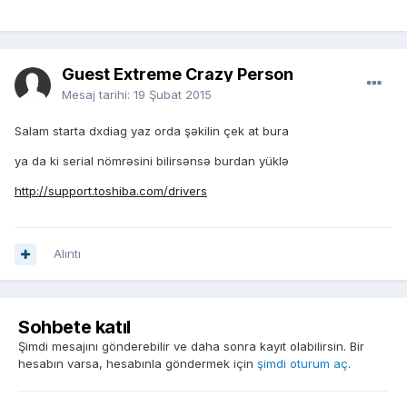
Guest Extreme Crazy Person
Mesaj tarihi:
19 Şubat 2015
Salam starta dxdiag yaz orda şəkilin çek at bura
ya da ki serial nömrəsini bilirsənsə burdan yüklə
http://support.toshiba.com/drivers
Alıntı
Sohbete katıl
Şimdi mesajını gönderebilir ve daha sonra kayıt olabilirsin. Bir
hesabın varsa, hesabınla göndermek için
şimdi oturum aç
.