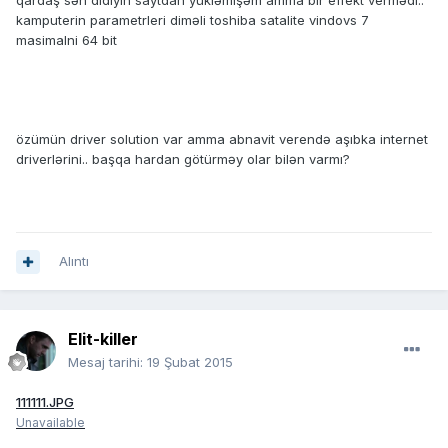
qardaş sən didiyin saytdan yükləmişəm amma bir effekt vermədi..
kamputerin parametrleri diməli toshiba satalite vindovs 7
masimalni 64 bit
özümün driver solution var amma abnavit verendə aşıbka internet
driverlərini.. başqa hardan götürməy olar bilən varmı?
Alıntı
Elit-killer
Mesaj tarihi:
19 Şubat 2015
111111.JPG
Unavailable