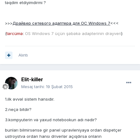
təqdim etdiyimdirmi ?
>>>
Драйвер сетевого адаптера для ОС Windows 7
<<<
(
tərcümə
:
OS Windows 7 üçün şəbəkə adapterinin drayveri
)
Alıntı
Elit-killer
Mesaj tarihi:
19 Şubat 2015
1.ilk əvvəl sistem hansıdır.
2.neçə bitdir?
3.kompyuterin və yaxud notebookun adı nədir?
bunları bilmirsənsə gir panel upravleniyaya ordan dispetçer
ustroystva ordan hansı driverlər açıqdırsa onların