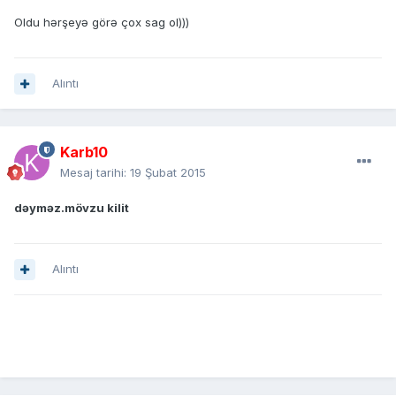
Oldu hərşeyə görə çox sag ol)))
Alıntı
Karb10
Mesaj tarihi:
19 Şubat 2015
dəyməz.mövzu kilit
Alıntı