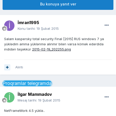
Bu konuya yanıt ver
İmran1995
Konu tarihi:
19 Şubat 2015
Salam kaspersky total security Final [2015] RUS windows 7 yə
yüklədim amma yüklənmə alınmır bilən varsa kömək edərdida
indidən təşəkkür
2015-02-19_202255.png
Alıntı
Proqramlar telegramda
İlgar Mammadov
Mesaj tarihi:
19 Şubat 2015
NetFrameWork 4.5 yüklə..