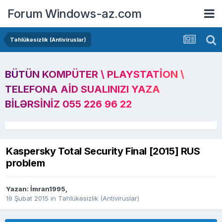
Forum Windows-az.com
Təhlükəsizlik (Antiviruslar)
BÜTÜN KOMPÜTER \ PLAYSTATION \
TELEFONA AID SUALINIZI YAZA
BILƏRSINIZ 055 226 96 22
Kaspersky Total Security Final [2015] RUS
problem
Yazan:
İmran1995
,
19 Şubat 2015
in
Təhlükəsizlik (Antiviruslar)