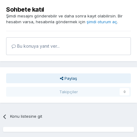
Sohbete katıl
Şimdi mesajını gönderebilir ve daha sonra kayıt olabilirsin. Bir
hesabın varsa, hesabınla göndermek için
şimdi oturum aç
.
Bu konuya yanıt ver...
Paylaş
Takipçiler
0
Konu listesine git