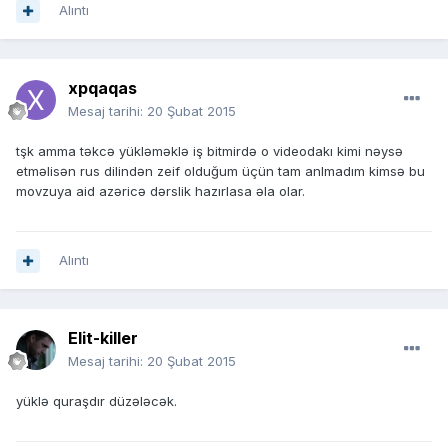
Alıntı
xpqaqas
Mesaj tarihi:
20 Şubat 2015
tşk amma təkcə yükləməklə iş bitmirdə o videodakı kimi nəysə
etməlisən rus dilindən zeif olduğum üçün tam anlmadım kimsə bu
movzuya aid azəricə dərslik hazırlasa əla olar.
Alıntı
Elit-killer
Mesaj tarihi:
20 Şubat 2015
yüklə quraşdır düzələcək.