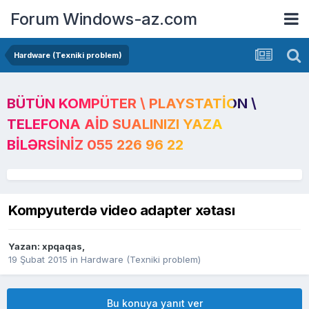
Forum Windows-az.com
Hardware (Texniki problem)
BÜTÜN KOMPÜTER \ PLAYSTATION \
TELEFONA AID SUALINIZI YAZA
BILƏRSINIZ 055 226 96 22
Kompyuterdə video adapter xətası
Yazan:
xpqaqas
,
19 Şubat 2015
in
Hardware (Texniki problem)
Bu konuya yanıt ver