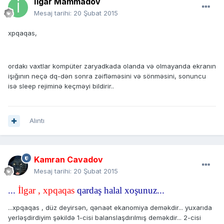
İlgar Mammadov
Mesaj tarihi:
20 Şubat 2015
xpqaqas,
ordakı vaxtlar kompüter zaryadkada olanda və olmayanda ekranın
işığının neçə dq-dən sonra zəifləməsini və sönməsini, sonuncu
isə sleep rejiminə keçməyi bildirir..
Alıntı
Kamran Cavadov
Mesaj tarihi:
20 Şubat 2015
...
İlgar , xpqaqas
qardaş halal xoşunuz...
...xpqaqas , düz deyirsən, qənaət ekanomiya deməkdir... yuxarıda
yerləşdirdiyim şəkildə 1-cisi balanslaşdırılmış deməkdir... 2-cisi