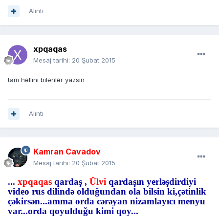
Alıntı
xpqaqas
Mesaj tarihi:
20 Şubat 2015
tam həllini bilənlər yazsın
Alıntı
Kamran Cavadov
Mesaj tarihi:
20 Şubat 2015
...
xpqaqas
qardaş ,
Ülvi
qardaşın yerləşdirdiyi
video rus dilində olduğundan ola bilsin ki,çətinlik
çəkirsən...amma orda cərəyan nizamlayıcı menyu
var...orda qoyulduğu kimi qoy...