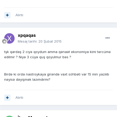
Alıntı
xpqaqas
Mesaj tarihi:
20 Şubat 2015
tşk qardaş 2 ciyə qoydum amma qənaət ekonomiya kimi tərcümə
edilmir ? Niyə 3 cüyə quş qoyulmur bəs ?
Birdə ki orda nastroykaya girəndə vaxt söhbəti var 15 min yazılıb
nəyisə dəyişmək lazımdırmı?
Alıntı