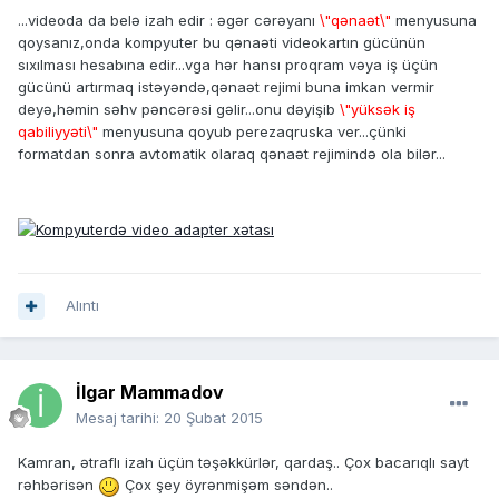
...videoda da belə izah edir : əgər cərəyanı
\"qənaət\"
menyusuna
qoysanız,onda kompyuter bu qənaəti videokartın gücünün
sıxılması hesabına edir...vga hər hansı proqram vəya iş üçün
gücünü artırmaq istəyəndə,qənaət rejimi buna imkan vermir
deyə,həmin səhv pəncərəsi gəlir...onu dəyişib
\"yüksək iş
qabiliyyəti\"
menyusuna qoyub perezaqruska ver...çünki
formatdan sonra avtomatik olaraq qənaət rejimində ola bilər...
Alıntı
İlgar Mammadov
Mesaj tarihi:
20 Şubat 2015
Kamran, ətraflı izah üçün təşəkkürlər, qardaş.. Çox bacarıqlı sayt
rəhbərisən
Çox şey öyrənmişəm səndən..