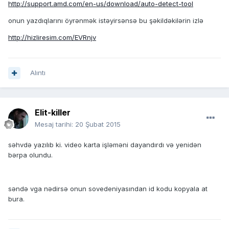
http://support.amd.com/en-us/download/auto-detect-tool
onun yazdıqlarını öyrənmək istəyirsənsə bu şəkildəkilərin izlə
http://hizliresim.com/EVRnjv
Alıntı
Elit-killer
Mesaj tarihi:
20 Şubat 2015
səhvdə yazılıb ki. video karta işləməni dayandırdı və yenidən
bərpa olundu.
səndə vga nədirsə onun sovedeniyasından id kodu kopyala at
bura.