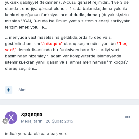
yüksək qabiliyyət (təxminən) ,3-cüsü qənaət rejimidir... 1 və 3 də
olanda , enerjiyə qənaət olunur... 1-cidə balanslaşdırma yolu ilə
konkret qurğunun funksiyasını məhdudlaşdırmaq (deyək ki,sizin
misalda VGA), 3-cüdə isə ümumiyyətlə sistemin enerji sərfiyyatını
tənzimləmək yolu ilə...
... menyuda vaxt məsələsinə gəldikdə,orda 15 dəq və s.
göstərilir...hamısını
\"nikoqda\"
olaraq seçim edin...yəni bu
\"heç
vaxt\"
deməkdir...əslində bu funksiyanı hərə öz istədiyi vaxt
baxımından nizamlayır...adam var kompyuterdə işləməyəndə
istəmir ki,ekran yanılı qalsın və s. amma mən hamısıı \"nikoqda\"
olaraq seçirəm...
Alıntı
xpqaqas
Mesaj tarihi:
20 Şubat 2015
indicə yenədə elə xəta baş verdi.