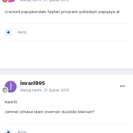
cracked papqasındakı faylları proqramı yüklədiyin papqaya at
Alıntı
İmran1995
Mesaj tarihi:
21 Şubat 2015
Karb10
zəhmət olmasa team vivernən duzəldə bilərsən?
Alıntı