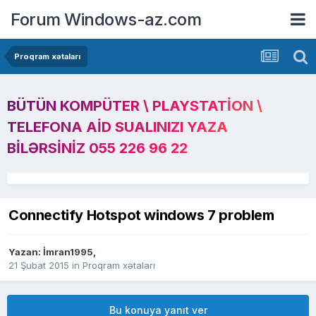
Forum Windows-az.com
Proqram xətaları
BÜTÜN KOMPÜTER \ PLAYSTATION \
TELEFONA AID SUALINIZI YAZA
BILƏRSINIZ 055 226 96 22
Connectify Hotspot windows 7 problem
Yazan:
İmran1995
,
21 Şubat 2015
in
Proqram xətaları
Bu konuya yanıt ver