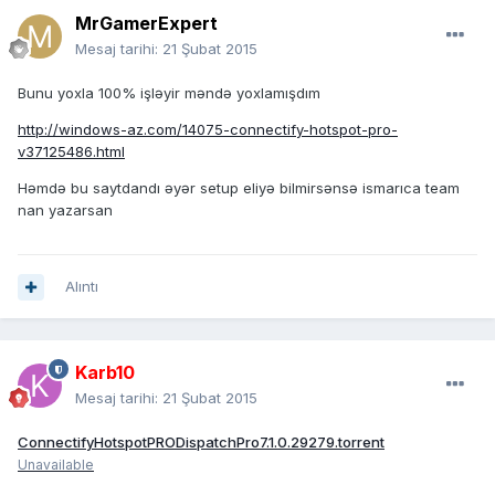
MrGamerExpert
Mesaj tarihi:
21 Şubat 2015
Bunu yoxla 100% işləyir məndə yoxlamışdım
http://windows-az.com/14075-connectify-hotspot-pro-
v37125486.html
Həmdə bu saytdandı əyər setup eliyə bilmirsənsə ismarıca team
nan yazarsan
Alıntı
Karb10
Mesaj tarihi:
21 Şubat 2015
ConnectifyHotspotPRODispatchPro7.1.0.29279.torrent
Unavailable