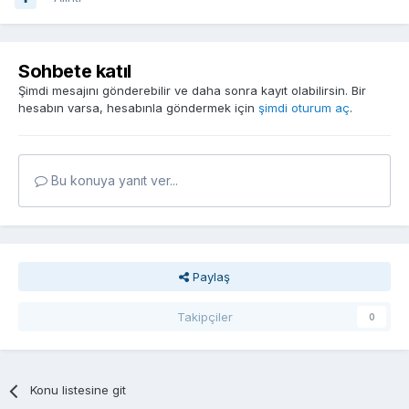
Sohbete katıl
Şimdi mesajını gönderebilir ve daha sonra kayıt olabilirsin. Bir
hesabın varsa, hesabınla göndermek için
şimdi oturum aç
.
Bu konuya yanıt ver...
Paylaş
Takipçiler
0
Konu listesine git