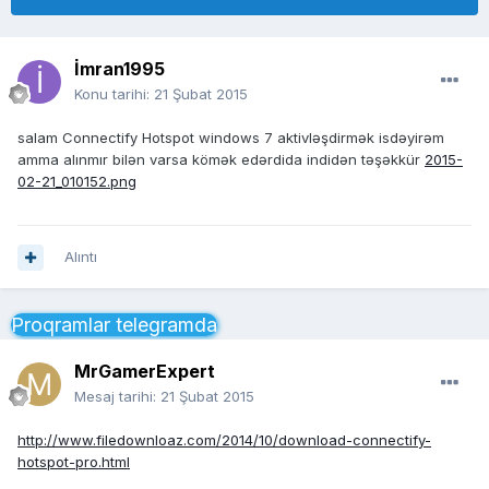
İmran1995
Konu tarihi:
21 Şubat 2015
salam Connectify Hotspot windows 7 aktivləşdirmək isdəyirəm
amma alınmır bilən varsa kömək edərdida indidən təşəkkür
2015-
02-21_010152.png
Alıntı
Proqramlar telegramda
MrGamerExpert
Mesaj tarihi:
21 Şubat 2015
http://www.filedownloaz.com/2014/10/download-connectify-
hotspot-pro.html