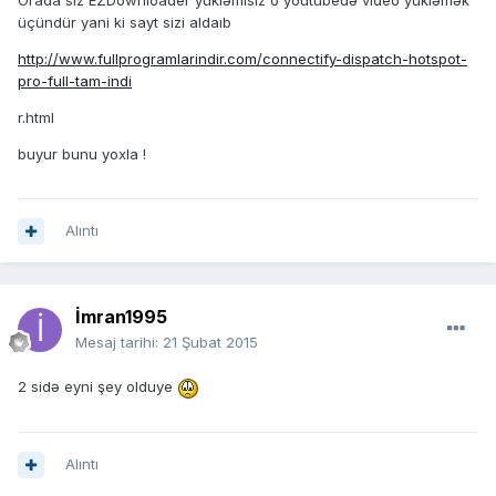
Orada siz EZDownloader yükləmisiz o youtubedə video yükləmək
üçündür yani ki sayt sizi aldaıb
http://www.fullprogramlarindir.com/connectify-dispatch-hotspot-
pro-full-tam-indi
r.html
buyur bunu yoxla !
Alıntı
İmran1995
Mesaj tarihi:
21 Şubat 2015
2 sidə eyni şey olduye
Alıntı