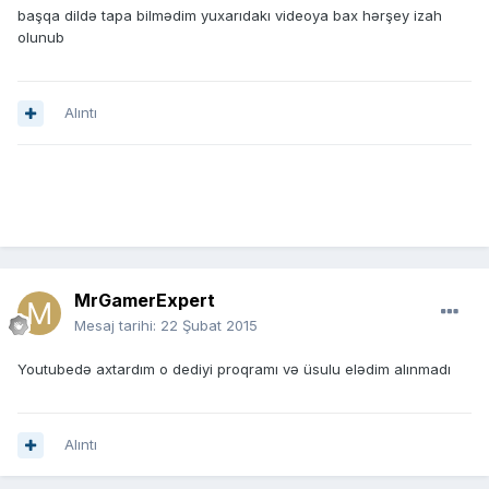
başqa dildə tapa bilmədim yuxarıdakı videoya bax hərşey izah
olunub
Alıntı
MrGamerExpert
Mesaj tarihi:
22 Şubat 2015
Youtubedə axtardım o dediyi proqramı və üsulu elədim alınmadı
Alıntı