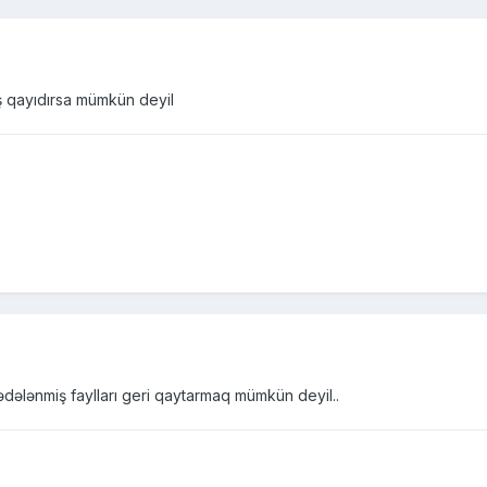
ş qayıdırsa mümkün deyil
Zədələnmiş faylları geri qaytarmaq mümkün deyil..