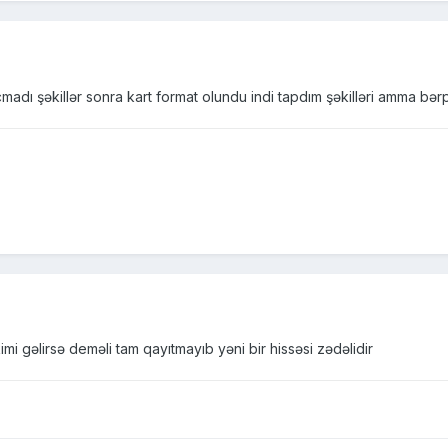
adı şəkillər sonra kart format olundu indi tapdım şəkilləri amma bə
mi gəlirsə deməli tam qayıtmayıb yəni bir hissəsi zədəlidir