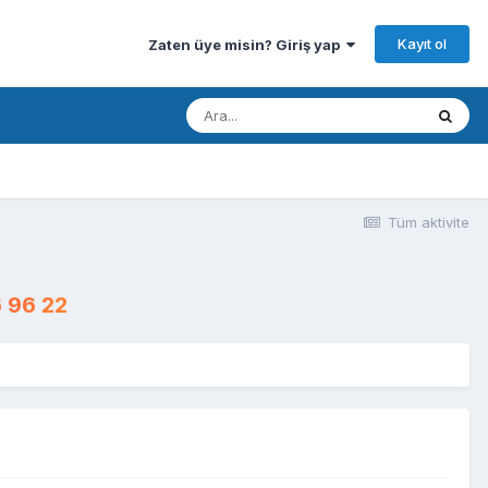
Kayıt ol
Zaten üye misin? Giriş yap
Tüm aktivite
 96 22