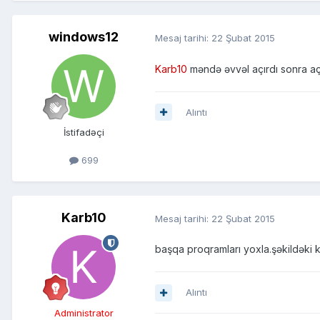
windows12
Mesaj tarihi:
22 Şubat 2015
Karb10
məndə əvvəl açırdı sonra açm
Alıntı
İstifadəçi
699
Karb10
Mesaj tarihi:
22 Şubat 2015
başqa proqramları yoxla.şəkildəki ki
Alıntı
Administrator