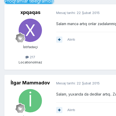
Proqramlar telegramda
xpqaqas
Mesaj tarihi:
22 Şubat 2015
Salam məncə artıq onlar zədələnmi
Alıntı
İstifadəçi
217
Location
olmaz
İlgar Mammadov
Mesaj tarihi:
22 Şubat 2015
Salam, yuxarıda da dedilər artıq.. 
Alıntı