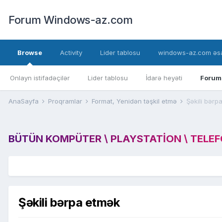
Forum Windows-az.com
Browse
Activity
Lider tablosu
windows-az.com əsa
Onlayn istifadəçilər
Lider tablosu
İdarə heyəti
Forum
AnaSayfa
Proqramlar
Format, Yenidən təşkil etmə
Şəkili bərp
BÜTÜN KOMPÜTER \ PLAYSTATION \ TELEFON
Şəkili bərpa etmək