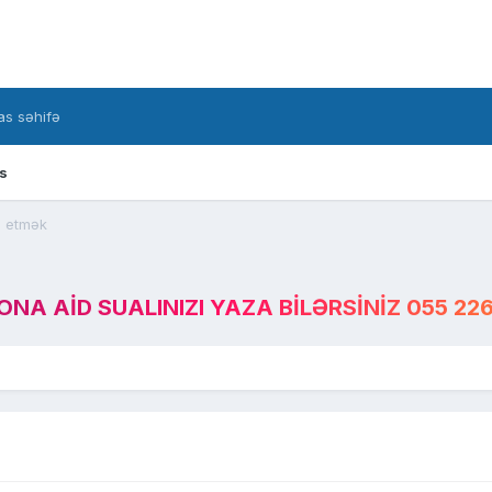
s səhifə
s
a etmək
A AID SUALINIZI YAZA BILƏRSINIZ 055 226