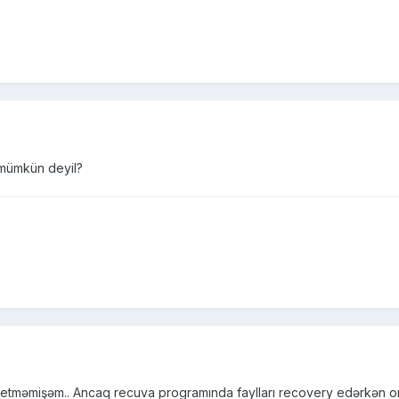
 mümkün deyil?
etməmişəm.. Ancaq recuva programında faylları recovery edərkən orda 