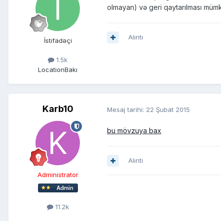
olmayan) və geri qaytarılması mümkü
Alıntı
İstifadəçi
1.5k
Location
Bakı
Karb10
Mesaj tarihi:
22 Şubat 2015
bu mövzuya bax
Alıntı
Administrator
11.2k