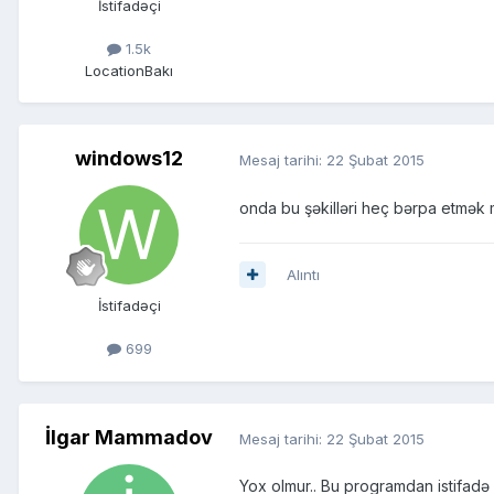
İstifadəçi
1.5k
Location
Bakı
windows12
Mesaj tarihi:
22 Şubat 2015
onda bu şəkilləri heç bərpa etmək
Alıntı
İstifadəçi
699
İlgar Mammadov
Mesaj tarihi:
22 Şubat 2015
Yox olmur.. Bu programdan istifadə 