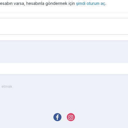
r hesabın varsa, hesabınla göndermek için
şimdi oturum aç
.
a etmək