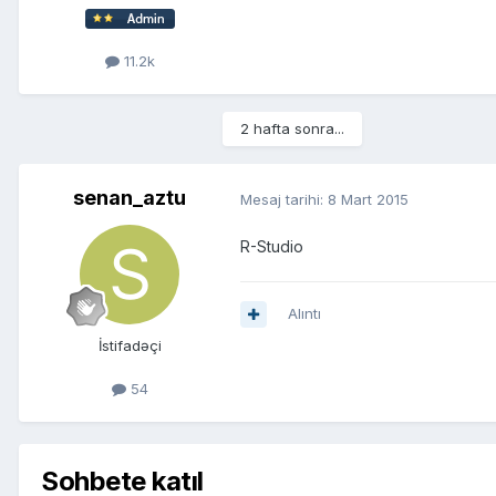
11.2k
2 hafta sonra...
senan_aztu
Mesaj tarihi:
8 Mart 2015
R-Studio
Alıntı
İstifadəçi
54
Sohbete katıl