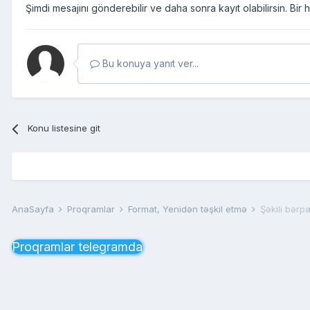
Şimdi mesajını gönderebilir ve daha sonra kayıt olabilirsin. Bi
Bu konuya yanıt ver...
Konu listesine git
AnaSayfa
Proqramlar
Format, Yenidən təşkil etmə
Şəkili bərp
Proqramlar telegramda