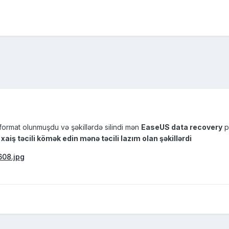
ormat olunmuşdu və şəkillərdə silindi mən
EaseUS data recovery
pr
m
xaiş təcili kömək edin mənə təcili lazım olan şəkillərdi
08.jpg