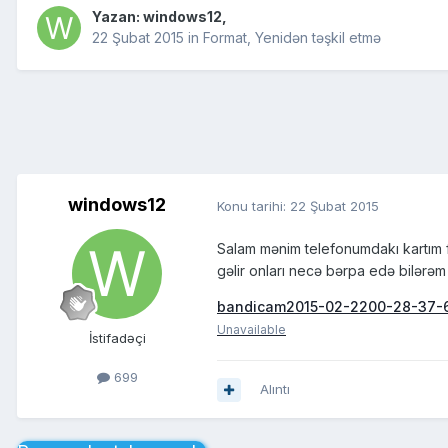
Yazan:
windows12
,
22 Şubat 2015
in
Format, Yenidən təşkil etmə
windows12
Konu tarihi:
22 Şubat 2015
Salam mənim telefonumdakı kartım f
gəlir onları necə bərpa edə bilərə
bandicam2015-02-2200-28-37-6
Unavailable
İstifadəçi
699
Alıntı