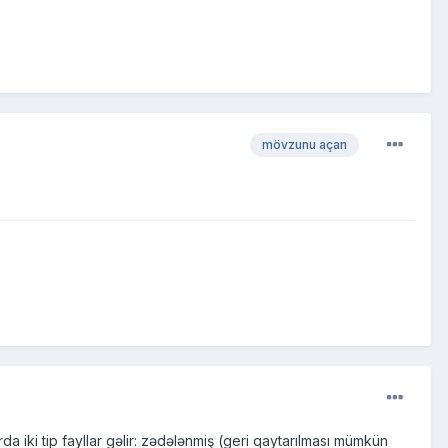
mövzunu açan
iki tip fayllar gəlir: zədələnmiş (geri qaytarılması mümkün