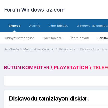
Forum Windows-az.com
Browse
Activity
Lider tablosu
windows-az.com əsa
Onlayn istifadəçilər
Lider tablosu
İdarə heyəti
Forum
AnaSayfa
Məlumat və Xəbərlər
Biliyini artır
Diskavodu təmizləy
BÜTÜN KOMPÜTER \ PLAYSTATION \ TELEFON
Diskavodu təmizləyən disklər.