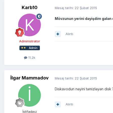
Karb10
Mesaj tarihi:
22 Şubat 2015
Mövzunun yerini dəyişdim gələn d
Alıntı
Administrator
11.2k
İlgar Mammadov
Mesaj tarihi:
22 Şubat 2015
Diskavodun nəyini təmizləyən disk ? 
Alıntı
İstifadəçi