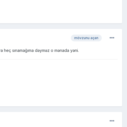
mövzunu açan
i ya heç sınamağıma dəyməz o mənada yəni.