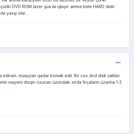
ki DVD ROM lazer şüa ilə işləyir. amma bele HARD diski
a yaxşı olar...
də edirəm. müəyyən qədər kömək edir. Bir cox dvd disk satılan
 həmin mayeni disqin oxunan üzündəki xırda fırçaların üzərinə 1-2