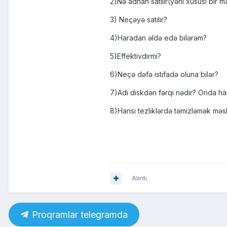
2)Nə adnan satılır(yəni xüsusi bir ma
3) Neçəyə satılır?
4)Haradan əldə edə bilərəm?
5)Effektivdirmi?
6)Neçə dəfə istifadə oluna bilər?
7)Adi diskdən fərqi nədir? Onda ha
8)Hansı tezliklərdə təmizləmək məs
Alıntı
Proqramlar telegramda