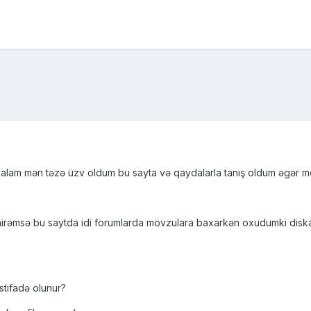
salam mən təzə üzv oldum bu sayta və qaydalarla tanış oldum əgər 
mirəmsə bu saytda idi forumlarda mövzulara baxarkən oxudumki disk
istifadə olunur?