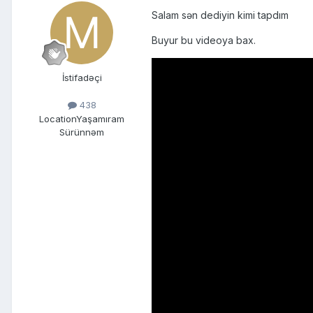
Salam sən dediyin kimi tapdım
Buyur bu videoya bax.
İstifadəçi
438
Location
Yaşamıram
Sürünnəm