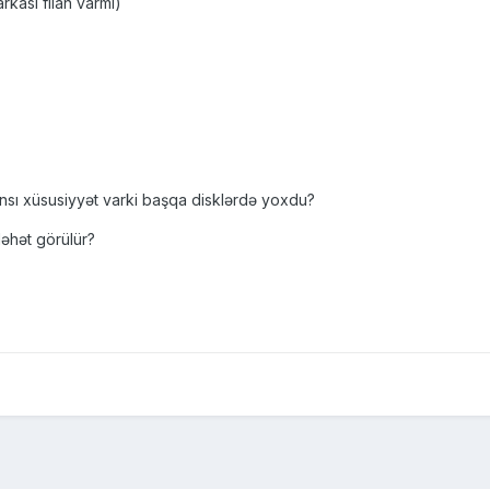
rkası filan varmı)
nsı xüsusiyyət varki başqa disklərdə yoxdu?
ləhət görülür?