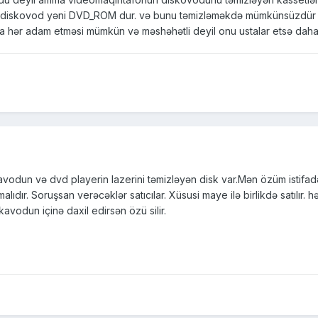
iskovod yəni DVD_ROM dur. və bunu təmizləməkdə mümkünsüzdür çün
uda hər adam etməsi mümkün və məshəhətli deyil onu ustalar etsə dahad
kavodun və dvd playerin lazerini təmizləyən disk var.Mən özüm istifa
alıdır. Soruşsan verəcəklər satıcılar. Xüsusi maye ilə birlikdə satılır.
avodun içinə daxil edirsən özü silir.