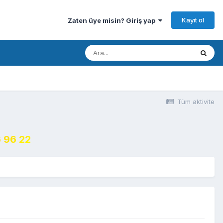
Kayıt ol
Zaten üye misin? Giriş yap
Tüm aktivite
 96 22