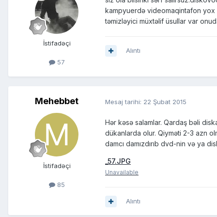
kampyuerdə videomaqintafon yox d
təmizləyici müxtəlif üsullar var on
İstifadəçi
Alıntı
57
Mehebbet
Mesaj tarihi:
22 Şubat 2015
Hər kəsə salamlar. Qardaş bəli dis
dükanlarda olur. Qiyməti 2-3 azn olm
damcı damızdırıb dvd-nin və ya disk
_57.JPG
İstifadəçi
Unavailable
85
Alıntı