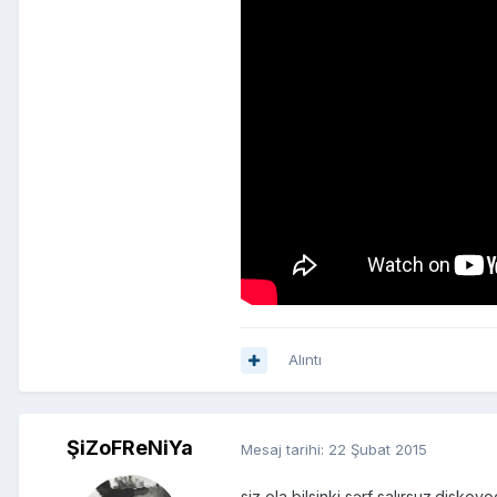
Alıntı
ŞiZoFReNiYa
Mesaj tarihi:
22 Şubat 2015
siz ola bilsinki sərf salırsuz.dis