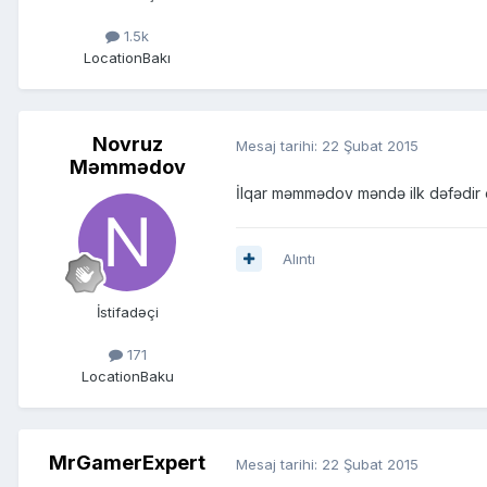
1.5k
Location
Bakı
Novruz
Mesaj tarihi:
22 Şubat 2015
Məmmədov
İlqar məmmədov məndə ilk dəfədir 
Alıntı
İstifadəçi
171
Location
Baku
MrGamerExpert
Mesaj tarihi:
22 Şubat 2015