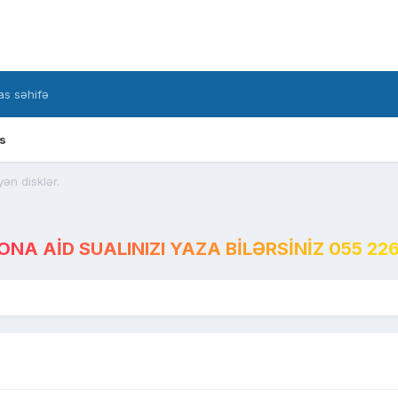
s səhifə
s
ən disklər.
A AID SUALINIZI YAZA BILƏRSINIZ 055 226