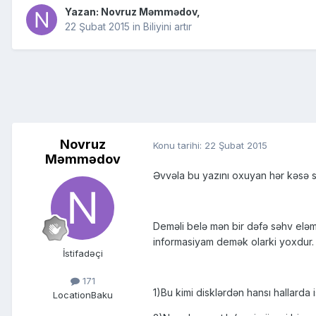
Yazan:
Novruz Məmmədov
,
22 Şubat 2015
in
Biliyini artır
Novruz
Konu tarihi:
22 Şubat 2015
Məmmədov
Əvvəla bu yazını oxuyan hər kəsə 
Deməli belə mən bir dəfə səhv elə
informasiyam demək olarki yoxdur.
İstifadəçi
171
1)Bu kimi disklərdən hansı hallarda 
Location
Baku