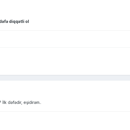
əfə diqqətli ol
İlk dəfədir, eşidirəm..