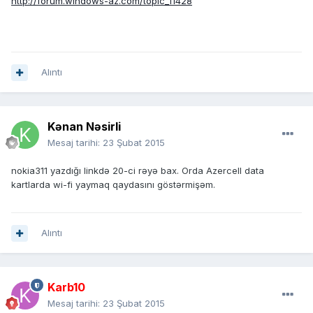
http://forum.windows-az.com/topic_11428
Alıntı
Kənan Nəsirli
Mesaj tarihi:
23 Şubat 2015
nokia311 yazdığı linkdə 20-ci rəyə bax. Orda Azercell data
kartlarda wi-fi yaymaq qaydasını göstərmişəm.
Alıntı
Karb10
Mesaj tarihi:
23 Şubat 2015