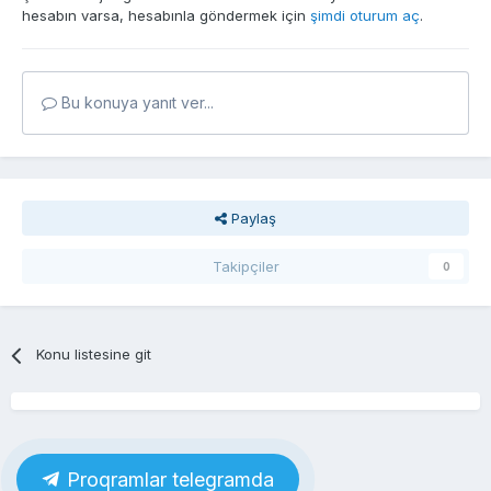
hesabın varsa, hesabınla göndermek için
şimdi oturum aç
.
Bu konuya yanıt ver...
Paylaş
Takipçiler
0
Konu listesine git
Proqramlar telegramda