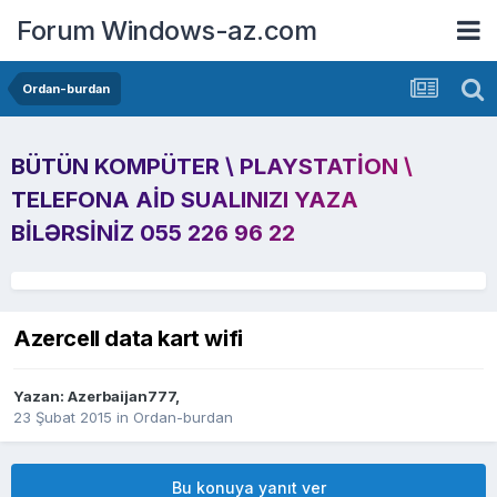
Forum Windows-az.com
Ordan-burdan
BÜTÜN KOMPÜTER \ PLAYSTATION \
TELEFONA AID SUALINIZI YAZA
BILƏRSINIZ 055 226 96 22
Azercell data kart wifi
Yazan:
Azerbaijan777
,
23 Şubat 2015
in
Ordan-burdan
Bu konuya yanıt ver