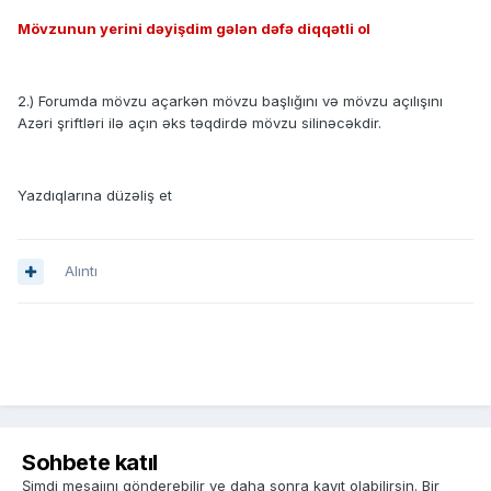
Mövzunun yerini dəyişdim gələn dəfə diqqətli ol
2.) Forumda mövzu açarkən mövzu başlığını və mövzu açılışını
Azəri şriftləri ilə açın əks təqdirdə mövzu silinəcəkdir.
Yazdıqlarına düzəliş et
Alıntı
Sohbete katıl
Şimdi mesajını gönderebilir ve daha sonra kayıt olabilirsin. Bir