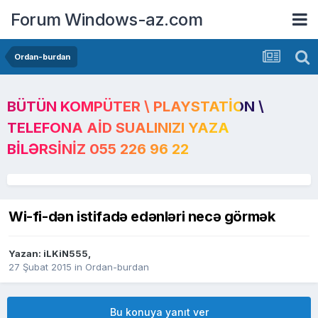
Forum Windows-az.com
Ordan-burdan
BÜTÜN KOMPÜTER \ PLAYSTATION \
TELEFONA AID SUALINIZI YAZA
BILƏRSINIZ 055 226 96 22
Wi-fi-dən istifadə edənləri necə görmək
Yazan:
iLKiN555
,
27 Şubat 2015
in
Ordan-burdan
Bu konuya yanıt ver