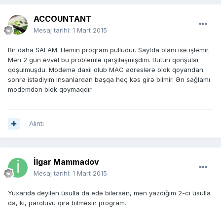
ACCOUNTANT
Mesaj tarihi:
1 Mart 2015
Bir daha SALAM. Həmin proqram pulludur. Saytda olanı isə işləmir.
Mən 2 gün əvvəl bu problemlə qarşılaşmışdım. Bütün qonşular
qoşulmuşdu. Modemə daxil olub MAC adreslərə blok qoyandan
sonra istədiyim insanlardan başqa heç kəs girə bilmir. Ən sağlamı
modemdən blok qoymaqdır.
Alıntı
İlgar Mammadov
Mesaj tarihi:
1 Mart 2015
Yuxarıda deyilən üsulla da edə bilərsən, mən yazdığım 2-ci üsulla
da, ki, paroluvu qıra bilməsin program..