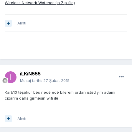
Wireless Network Watcher (In Zip file)
Alıntı
iLKiN555
Mesaj tarihi:
27 Şubat 2015
Karb10 təşəkür bəs necə edə bilerem ordan istədiyim adami
cixarim daha girməsin wifi ilə
Alıntı