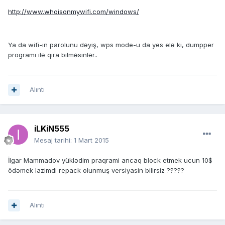
http://www.whoisonmywifi.com/windows/
Ya da wifi-ın parolunu dəyiş, wps mode-u da yes elə ki, dumpper
programı ilə qıra bilməsinlər..
Alıntı
iLKiN555
Mesaj tarihi:
1 Mart 2015
İlgar Mammadov yüklədim praqrami ancaq block etmek ucun 10$
ödəmek lazimdi repack olunmuş versiyasin bilirsiz ?????
Alıntı