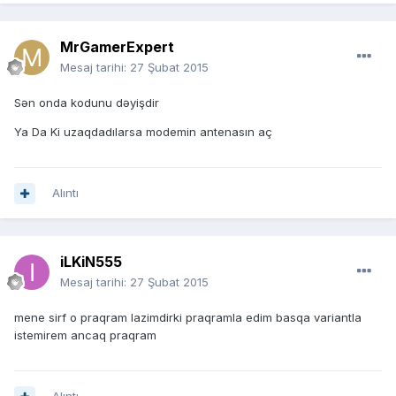
MrGamerExpert
Mesaj tarihi:
27 Şubat 2015
Sən onda kodunu dəyişdir
Ya Da Ki uzaqdadılarsa modemin antenasın aç
Alıntı
iLKiN555
Mesaj tarihi:
27 Şubat 2015
mene sirf o praqram lazimdirki praqramla edim basqa variantla
istemirem ancaq praqram