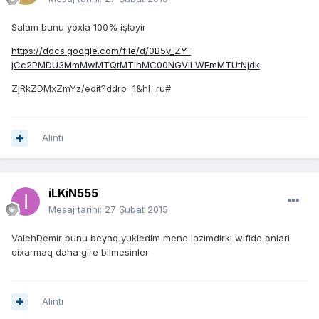
Salam bunu yoxla 100% işləyir
https://docs.google.com/file/d/0B5v_ZY-
jCc2PMDU3MmMwMTQtMTlhMC00NGVlLWFmMTUtNjdk
ZjRkZDMxZmYz/edit?ddrp=1&hl=ru#
Alıntı
iLKiN555
Mesaj tarihi:
27 Şubat 2015
ValehDemir bunu beyaq yukledim mene lazimdirki wifide onlari
cixarmaq daha gire bilmesinler
Alıntı