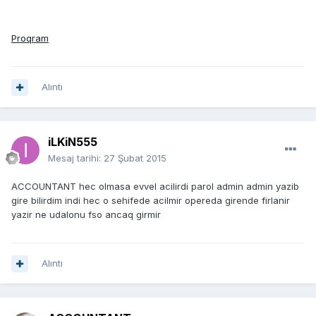
Proqram
Alıntı
iLKiN555
Mesaj tarihi:
27 Şubat 2015
ACCOUNTANT hec olmasa evvel acilirdi parol admin admin yazib
gire bilirdim indi hec o sehifede acilmir opereda girende firlanir
yazir ne udalonu fso ancaq girmir
Alıntı