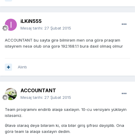
iLKiN555
Mesaj tarihi:
27 Şubat 2015
ACCOUNTANT bu sayta girə bilmirəm men ona görə praqram
istəyirem nesə olub ona gorə 192.168.1.1 bura daxil olmaq olmur
Alıntı
ACCOUNTANT
Mesaj tarihi:
27 Şubat 2015
Team proqramını endirib əlaqə saxlayın. 10-cu versiyanı yükləyin
istəsəniz.
Əlavə olaraq deyə bilərəm ki, ola bilər giriş şifrəsi dəyişilib. Ona
görə team la əlaqə saxlayın dedim.