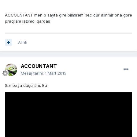
ACCOUNTANT men o sayta gire bilmirem hec cur alinmir ona gore
praqram lazimdi qardas
Alıntı
ACCOUNTANT
Mesaj tarihi:
1 Mart 2015
Sizi başa düşürəm. Bu