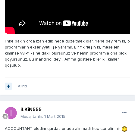
linkə baxın orda izah edib necə düzəltmək olar. Yenə deyirəm ki, o
proqramların əksəriyyəti işə yaramır. Bir fikirləşin ki, məsələm
kiminsə vvi-fi -sinə daxil olursunuz və həmin proqramla ona blok
qoyursunuz. Bu inandırıcı deyil. Amma göstərə bilər ki, kimlər
qoşulub.
Alıntı
iLKiN555
Mesaj tarihi:
1 Mart 2015
ACCOUNTANT eledim qardas onuda alinmadi hec cur alinmir