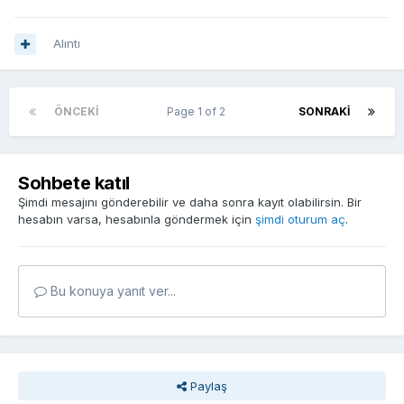
Alıntı
ÖNCEKI
Page 1 of 2
SONRAKI
Sohbete katıl
Şimdi mesajını gönderebilir ve daha sonra kayıt olabilirsin. Bir
hesabın varsa, hesabınla göndermek için
şimdi oturum aç
.
Bu konuya yanıt ver...
Paylaş