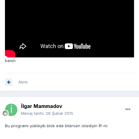
baxın.
Alıntı
İlgar Mammadov
Mesaj tarihi:
28 Şubat 2015
Bu programı yükləyib blok edə bilərsən istədiyin İP-ni: