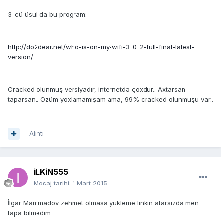
3-cü üsul da bu program:
http://do2dear.net/who-is-on-my-wifi-3-0-2-full-final-latest-
version/
Cracked olunmuş versiyadır, internetdə çoxdur.. Axtarsan
taparsan.. Özüm yoxlamamışam ama, 99% cracked olunmuşu var..
Alıntı
iLKiN555
Mesaj tarihi:
1 Mart 2015
İlgar Mammadov zehmet olmasa yukleme linkin atarsizda men
tapa bilmedim