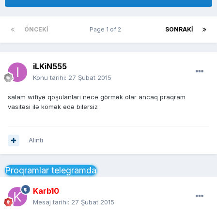
ÖNCEKI
Page 1 of 2
SONRAKI
iLKiN555
Konu tarihi:
27 Şubat 2015
salam wifiyə qoşulanlari necə görmək olar ancaq praqram
vasitəsi ilə kömək edə bilersiz
Alıntı
Proqramlar telegramda
Karb10
Mesaj tarihi:
27 Şubat 2015