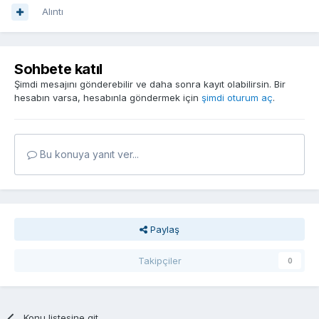
Alıntı
Sohbete katıl
Şimdi mesajını gönderebilir ve daha sonra kayıt olabilirsin. Bir
hesabın varsa, hesabınla göndermek için
şimdi oturum aç
.
Bu konuya yanıt ver...
Paylaş
Takipçiler
0
Konu listesine git