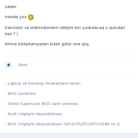
salam
həmdə çox
tranzistor və stabilzatorlarin istiliyini kim çıxardacaq o qutudan
bəs ? )
köhnə blokpitaniyadan külelr götür ona qoş.
Alıntı
- Laptop ve Desktop Anakartlarin temiri
- BIOS yazilmasi
- Sifreli SuperUser BIOS-larin silinmesi
- Kicik chiplerin deyisidrilmesi
- BGA Chiplerin deyisdirilmesi (GPU/CPU/FCH/PCH/HM ve s)