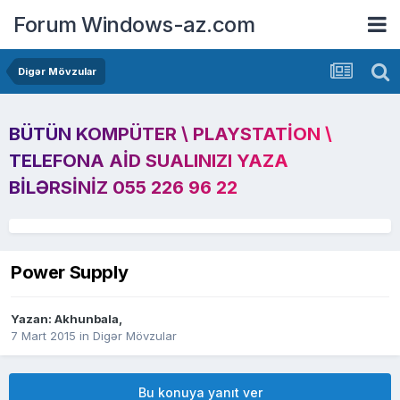
Forum Windows-az.com
Digər Mövzular
BÜTÜN KOMPÜTER \ PLAYSTATION \
TELEFONA AID SUALINIZI YAZA
BILƏRSINIZ 055 226 96 22
Power Supply
Yazan:
Akhunbala
,
7 Mart 2015
in
Digər Mövzular
Bu konuya yanıt ver