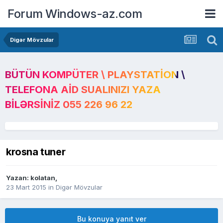
Forum Windows-az.com
Digər Mövzular
BÜTÜN KOMPÜTER \ PLAYSTATION \
TELEFONA AID SUALINIZI YAZA
BILƏRSINIZ 055 226 96 22
krosna tuner
Yazan:
kolatan
,
23 Mart 2015
in
Digər Mövzular
Bu konuya yanıt ver