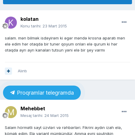
kolatan
Konu tarihi:
23 Mart 2015
salam. mən bilmək isdəyirəm ki əgər məndə krosna aparatı mən
elə edim hər otaqda bir tuner qoyum onları elə qurum ki hər
otaqda ayrı ayrı kanaları tutsun yəni elə bir şey varmı
Alıntı
Proqramlar telegramda
Mehebbet
Mesaj tarihi:
24 Mart 2015
Salam hörmətli sayt üzvləri və rəhbərləri. Fikrini aydın izah elə,
kömək edim. Elə variant mümkündür. Amma eyni sputnikin