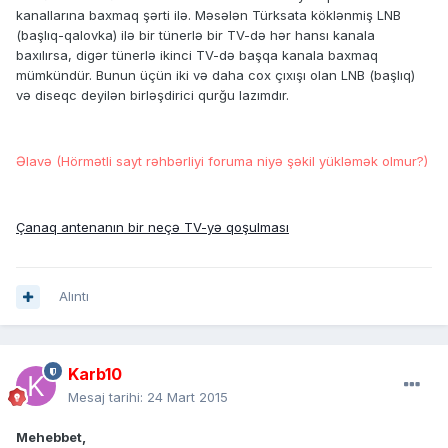
kanallarına baxmaq şərti ilə. Məsələn Türksata köklənmiş LNB
(başlıq-qalovka) ilə bir tünerlə bir TV-də hər hansı kanala
baxılırsa, digər tünerlə ikinci TV-də başqa kanala baxmaq
mümkündür. Bunun üçün iki və daha cox çıxışı olan LNB (başlıq)
və diseqc deyilən birləşdirici qurğu lazımdır.
Əlavə (Hörmətli sayt rəhbərliyi foruma niyə şəkil yükləmək olmur?)
Çanaq antenanın bir neçə TV-yə qoşulması
Alıntı
Karb10
Mesaj tarihi:
24 Mart 2015
Mehebbet,