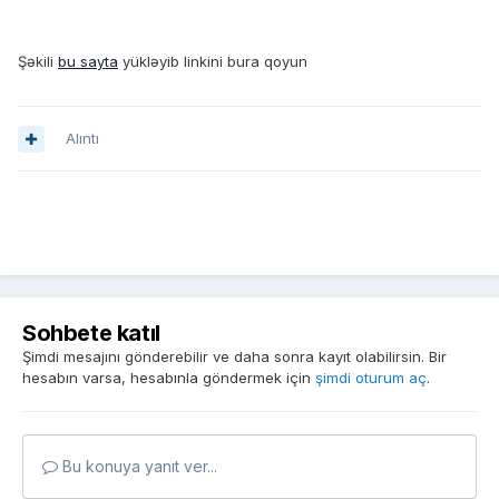
Şəkili
bu sayta
yükləyib linkini bura qoyun
Alıntı
Sohbete katıl
Şimdi mesajını gönderebilir ve daha sonra kayıt olabilirsin. Bir
hesabın varsa, hesabınla göndermek için
şimdi oturum aç
.
Bu konuya yanıt ver...