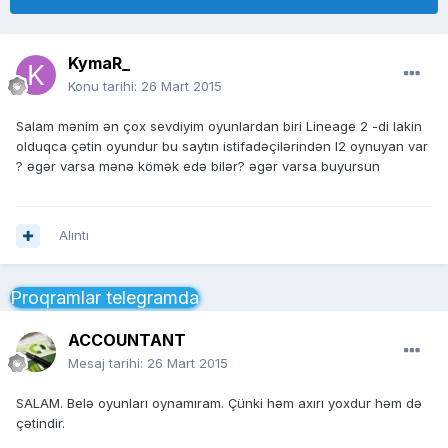
KymaR_
Konu tarihi:
26 Mart 2015
Salam mənim ən çox sevdiyim oyunlardan biri Lineage 2 -di lakin
olduqca çətin oyundur bu saytın istifadəçilərindən l2 oynuyan var
? əgər varsa mənə kömək edə bilər? əgər varsa buyursun
Alıntı
Proqramlar telegramda
ACCOUNTANT
Mesaj tarihi:
26 Mart 2015
SALAM. Belə oyunları oynamıram. Çünki həm axırı yoxdur həm də
çətindir.