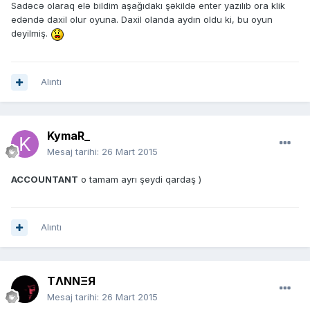
Sadəcə olaraq elə bildim aşağıdakı şəkildə enter yazılıb ora klik
edəndə daxil olur oyuna. Daxil olanda aydın oldu ki, bu oyun
deyilmiş.
Alıntı
KymaR_
Mesaj tarihi:
26 Mart 2015
ACCOUNTANT
o tamam ayrı şeydi qardaş )
Alıntı
TΛNNΞЯ
Mesaj tarihi:
26 Mart 2015