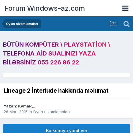
Forum Windows-az.com
Oyun nizamlamaları
BÜTÜN KOMPÜTER \ PLAYSTATION \
TELEFONA AID SUALINIZI YAZA
BILƏRSINIZ 055 226 96 22
Lineage 2 İnterlude hakkında məlumat
Yazan:
KymaR_
,
26 Mart 2015
in
Oyun nizamlamaları
Bu konuya yanıt ver