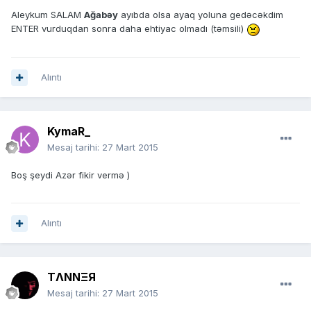
Aleykum SALAM
Ağabəy
ayıbda olsa ayaq yoluna gedəcəkdim
ENTER vurduqdan sonra daha ehtiyac olmadı (təmsili)
Alıntı
KymaR_
Mesaj tarihi:
27 Mart 2015
Boş şeydi Azər fikir vermə )
Alıntı
TΛNNΞЯ
Mesaj tarihi:
27 Mart 2015