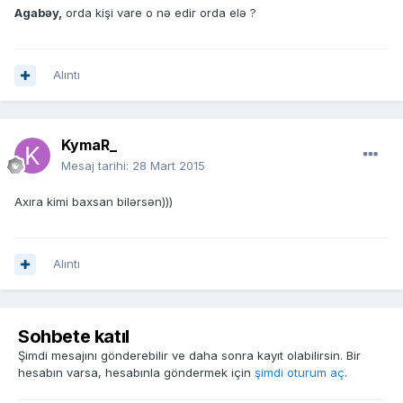
Agabəy,
orda kişi vare o nə edir orda elə ?
Alıntı
KymaR_
Mesaj tarihi:
28 Mart 2015
Axıra kimi baxsan bilərsən)))
Alıntı
Sohbete katıl
Şimdi mesajını gönderebilir ve daha sonra kayıt olabilirsin. Bir
hesabın varsa, hesabınla göndermek için
şimdi oturum aç
.