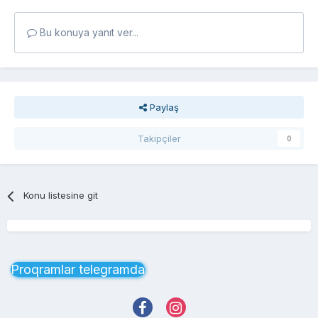
Bu konuya yanıt ver...
Paylaş
Takipçiler
0
Konu listesine git
Proqramlar telegramda