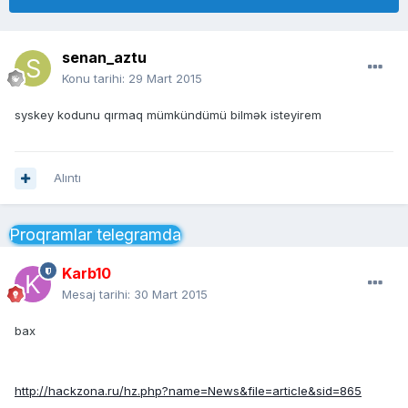
senan_aztu
Konu tarihi:
29 Mart 2015
syskey kodunu qırmaq mümkündümü bilmək isteyirem
Alıntı
Proqramlar telegramda
Karb10
Mesaj tarihi:
30 Mart 2015
bax
http://hackzona.ru/hz.php?name=News&file=article&sid=865